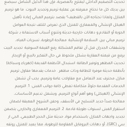
تحديث التصميم الداخلي ليمتزج بالعصرية، فإن هذا الدليل الشامل سيضع
بين يديك كل ما تحتاج معرفته عن عملية ترميم وتجديد البيوت. ​ما هو ترميم
المنازل ولماذا تحتاجه الآن بالقطيف؟ ​يقصد بترميم المباني إعادة تأهيل
الهيكل الإنشائي والمعماري للمنزل الذي تعرض للتلف نتيجة العوامل
الجوية أو التقادم.و دهانات خارجية حديثة وتتنوع أسباب الاستعانة بـ شركة
ترميم مباني بين: ​السلامة الإنشائية: معالجة الرطوبة، تسربات المياه،
وتشققات الجدران قبل أن تفاقم المشكلة. ​رفع القيمة السوقية: تجديد البيت
يرفع من قيمته العقارية بشكل ملحوظ في حال التفكير بالبيع أو الإيجار. ​
تحديث المظهر وتوفير الطاقة: استبدال الأنظمة القديمة (كهرباء وسباكة)
بأنظمة حديثة موفرة للطاقة وذات مظهر . ​خدمات يقدمها مقاول ترميم
منازل محترف ​عند التعامل مع مقاولات عامة وترميم، يجب أن تشمل
الخدمات المقدمة حلولاً متكاملة تغطي كافة جوانب المبنى: ​1. الترميم
الإنشائي (الهيكلي) ​وهو أهم أنواع الترميم، ويشمل تدعيم الأساسات،
معالجة صدأ حديد التسليح في الأسقف، وحقن الشروخ العميقة لضمان
استقرار المبنى لسنوات طويلة قادمة. ​2. الترميم المعماري والخارجي ​يتضمن
تجديد واجهات المنازل باستخدام مواد حديثة مثل الحجر الطبيعي، الجي ار
سي (GRC)، أو دهانات البروفايل المقاومة للرطوبة، مما يعيد للمنزل رونقه