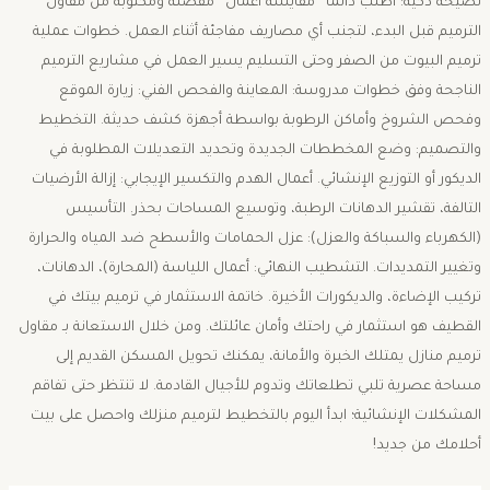
نصيحة ذكية: اطلب دائماً “مقايسة أعمال” مفصلة ومكتوبة من مقاول
الترميم قبل البدء، لتجنب أي مصاريف مفاجئة أثناء العمل. ​خطوات عملية
ترميم البيوت من الصفر وحتى التسليم ​يسير العمل في مشاريع الترميم
الناجحة وفق خطوات مدروسة: ​المعاينة والفحص الفني: زيارة الموقع
وفحص الشروخ وأماكن الرطوبة بواسطة أجهزة كشف حديثة. ​التخطيط
والتصميم: وضع المخططات الجديدة وتحديد التعديلات المطلوبة في
الديكور أو التوزيع الإنشائي. ​أعمال الهدم والتكسير الإيجابي: إزالة الأرضيات
التالفة، تقشير الدهانات الرطبة، وتوسيع المساحات بحذر. ​التأسيس
(الكهرباء والسباكة والعزل): عزل الحمامات والأسطح ضد المياه والحرارة
وتغيير التمديدات. ​التشطيب النهائي: أعمال اللياسة (المحارة)، الدهانات،
تركيب الإضاءة، والديكورات الأخيرة. ​خاتمة ​الاستثمار في ترميم بيتك في
القطيف هو استثمار في راحتك وأمان عائلتك. ومن خلال الاستعانة بـ مقاول
ترميم منازل يمتلك الخبرة والأمانة، يمكنك تحويل المسكن القديم إلى
مساحة عصرية تلبي تطلعاتك وتدوم للأجيال القادمة. ​لا تنتظر حتى تفاقم
المشكلات الإنشائية؛ ابدأ اليوم بالتخطيط لترميم منزلك واحصل على بيت
أحلامك من جديد!