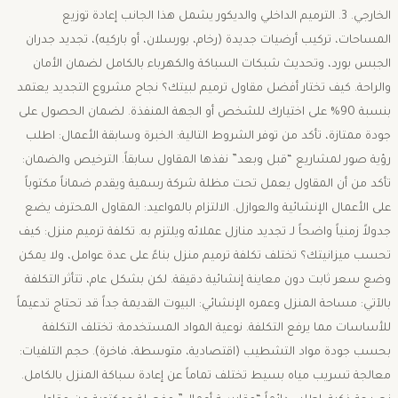
الخارجي. ​3. الترميم الداخلي والديكور ​يشمل هذا الجانب إعادة توزيع
المساحات، تركيب أرضيات جديدة (رخام، بورسلان، أو باركيه)، تجديد جدران
الجبس بورد، وتحديث شبكات السباكة والكهرباء بالكامل لضمان الأمان
والراحة. ​كيف تختار أفضل مقاول ترميم لبيتك؟ ​نجاح مشروع التجديد يعتمد
بنسبة 90% على اختيارك للشخص أو الجهة المنفذة. لضمان الحصول على
جودة ممتازة، تأكد من توفر الشروط التالية: ​الخبرة وسابقة الأعمال: اطلب
رؤية صور لمشاريع “قبل وبعد” نفذها المقاول سابقاً. ​الترخيص والضمان:
تأكد من أن المقاول يعمل تحت مظلة شركة رسمية ويقدم ضماناً مكتوباً
على الأعمال الإنشائية والعوازل. ​الالتزام بالمواعيد: المقاول المحترف يضع
جدولاً زمنياً واضحاً لـ تجديد منازل عملائه ويلتزم به. ​تكلفة ترميم منزل: كيف
تحسب ميزانيتك؟ ​تختلف تكلفة ترميم منزل بناءً على عدة عوامل، ولا يمكن
وضع سعر ثابت دون معاينة إنشائية دقيقة. لكن بشكل عام، تتأثر التكلفة
بالآتي: ​مساحة المنزل وعمره الإنشائي: البيوت القديمة جداً قد تحتاج تدعيماً
للأساسات مما يرفع التكلفة. ​نوعية المواد المستخدمة: تختلف التكلفة
بحسب جودة مواد التشطيب (اقتصادية، متوسطة، فاخرة). حجم التلفيات:
معالجة تسريب مياه بسيط تختلف تماماً عن إعادة سباكة المنزل بالكامل. ​