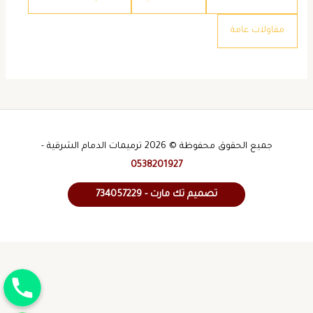
​مقاولات عامة
جميع الحقوق محفوظة © 2026 ترميمات الدمام الشرقية -
0538201927
تصميم تك مارت - 734057229
جوال
واتساب