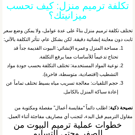
تكلفة ترميم منزل: كيف تحسب
ميزانيتك؟
تختلف تكلفة ترميم منزل بناءً على عدة عوامل، ولا يمكن وضع سعر
ابت دون معاينة إنشائية دقيقة. لكن بشكل عام، تتأثر التكلفة بالآتي:
​مساحة المنزل وعمره الإنشائي: البيوت القديمة جداً قد
تحتاج تدعيماً للأساسات مما يرفع التكلفة.
​نوعية المواد المستخدمة: تختلف التكلفة بحسب جودة مواد
التشطيب (اقتصادية، متوسطة، فاخرة).
حجم التلفيات: معالجة تسريب مياه بسيط تختلف تماماً عن
إعادة سباكة المنزل بالكامل.
صيحة ذكية:
اطلب دائماً “مقايسة أعمال” مفصلة ومكتوبة من
قاول الترميم قبل البدء، لتجنب أي مصاريف مفاجئة أثناء العمل.
​خطوات عملية ترميم البيوت من
الصفر وحتى التسليم