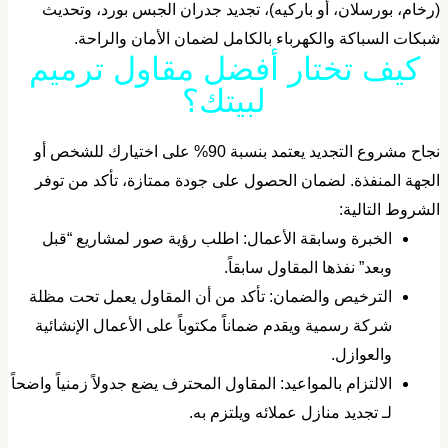
رخام، بورسلان، أو باركيه)، تجديد جدران الجبس بورد، وتحديث
بكات السباكة والكهرباء بالكامل لضمان الأمان والراحة.
​كيف تختار أفضل مقاول ترميم
لبيتك؟
​نجاح مشروع التجديد يعتمد بنسبة 90% على اختيارك للشخص أو
لجهة المنفذة. لضمان الحصول على جودة ممتازة، تأكد من توفر
لشروط التالية:
​الخبرة وسابقة الأعمال: اطلب رؤية صور لمشاريع “قبل
وبعد” نفذها المقاول سابقاً.
​الترخيص والضمان: تأكد من أن المقاول يعمل تحت مظلة
شركة رسمية ويقدم ضماناً مكتوباً على الأعمال الإنشائية
والعوازل.
​الالتزام بالمواعيد: المقاول المحترف يضع جدولاً زمنياً واضحاً
لـ تجديد منازل عملائه ويلتزم به.