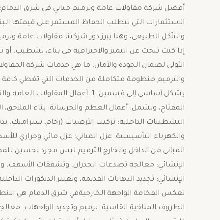
أفضل شركة مقاولات عامة وترميم مباني في شرق الدمام: لت
الاستثمارات التي تتطلب الحفاظ المستمر على قيمتها البنا
والتآكل الطبيعي، وهنا يبرز دور شركتنا مقاولات عامة وتر
إذا كنت تبحث عن التميز والاحترافية في بناء، تشطيب، أو ت
الأولى لضمان الجودة والأمان. ​ما هي خدمات شركة المقاول
والترميم منظومة متكاملة من الخدمات التي تغطي كافة 
بشكل أساسي إلى قسمين: ​1. أعمال الم
المفتاح، وتشمل: ​أعمال العظم والخرسانة: بناء الملاحق، 
التشطيبات الداخلية: تركيب الأرضيات (رخام، سيراميك، بد
المباني من الداخل والخارج ​الترميم ليس مجرد تحسين للم
الإنشائي: معالجة تصدعات الجدران، وتشققات الأسقف، وترمي
الإنشائي: تجديد الدهانات القديمة، وتغيير الديكورات الداخل
تعكس الفخامة ​الواجهة الخارجيةفي شرق الدمام هي الانطباع
الظروف المناخية القاسية: ​ترميم وتجديد الواجهات: معال