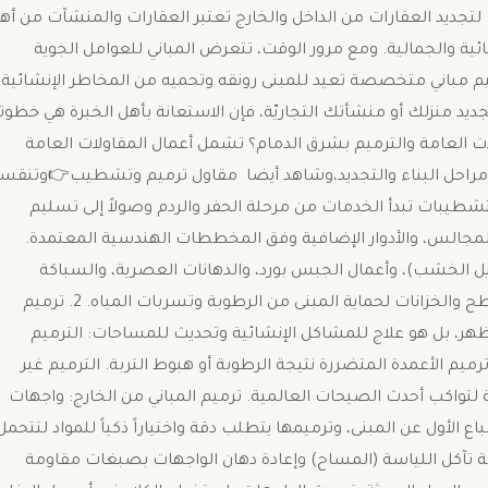
جديد العقارات من الداخل والخارج ​تعتبر العقارات والمنشآت من أه
ئية والجمالية. ومع مرور الوقت، تتعرض المباني للعوامل الجوية
ميم مباني متخصصة تعيد للمبنى رونقه وتحميه من المخاطر الإنشائية. 
جديد منزلك أو منشأتك التجاريّة، فإن الاستعانة بأهل الخبرة هي خطو
ات العامة والترميم بشرق الدمام؟ ​تشمل أعمال المقاولات العامة
مراحل البناء والتجديد،وشاهد أيضا مقاول ترميم وتشطيب👉وتنقس
قاولات العامة والتشطيبات ​تبدأ الخدمات من مرحلة الحفر والردم وصولاً إلى تسليم
المجالس، والأدوار الإضافية وفق المخططات الهندسية المعتمدة. ​
يل الخشب)، وأعمال الجبس بورد، والدهانات العصرية، والسباكة
والكهرباء التأسيسية. ​عزل المباني: عزل مائي وحراري للأسطح والخزانات لحماية المبنى من الرطوبة وتسربات المياه. ​2. ترميم
ظهر، بل هو علاج للمشاكل الإنشائية وتحديث للمساحات: ​الترميم
م الأعمدة المتضررة نتيجة الرطوبة أو هبوط التربة. ​الترميم غير
ية لتواكب أحدث الصيحات العالمية. ​ترميم المباني من الخارج: واجهات
 الأول عن المبنى، وترميمها يتطلب دقة واختياراً ذكياً للمواد لتتحمل
جة تآكل اللياسة (المساح) وإعادة دهان الواجهات بصبغات مقاومة