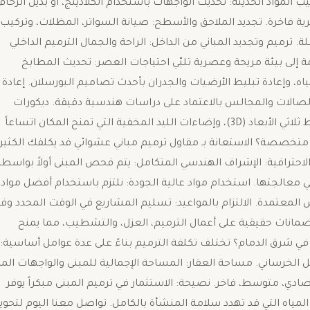
 المواد الحديثة: تحديث الواجهات باستخدام الكلادينج، أو بديل الرخام
ة فاخرة. ​تجديد الملاحق والأسطح: صيانة السواتر، المظلات، وتركيب
ترميم وتجديد المباني من الداخل: الراحة والجمال ​الترميم الداخلي
إلى بيئة مريحة وعصرية تلبّي احتياجات العصر: ​تحديث المطابخ
ه، وإعادة تبليط الأرضيات والجدران بأحدث تصاميم البورسلان. ​إعادة
لصالات والمجالس بالاعتماد على دراسات هندسية دقيقة. ​ديكورات
داخلية مودرن: تركيب بديل الخشب وبديل الرخام، ورق الحائط ثلاثي الأبعاد (3D)، وإضاءات الليد المخفية التي تمنح المكان اتساعاً
 متخصصة؟ ​الاستعانة بـ مقاول ترميم مباني عشوائي قد يكلفك الكثير
احترافية: ​الإشراف الهندسي المتكامل: يتم فحص المبنى أولاً بواسطة
الجتها. ​استخدام مواد عالية الجودة: نلتزم باستخدام أفضل مواد
لمعتمدة. ​الالتزام بالمواعيد: تسليم المشاريع في الوقت المحدد وفقا
ضمانات حقيقية على أعمال الترميم، العزل، والتشطيب، مما يمنح
ي شرق الدمام؟ ​تختلف تكلفة الترميم بناءً على عدة عوامل أساسية: ​
 الخرساني. ​مساحة العقار: المساحة الإجمالية للمبنى والواجهات المر
ادي، متوسط، فاخر. ​نصيحة: الاستثمار في ترميم المبنى مبكراً يوفر
ياه التي قد تهدد سلامة المنشأة بالكامل. ​تواصل معنا اليوم لتحوي