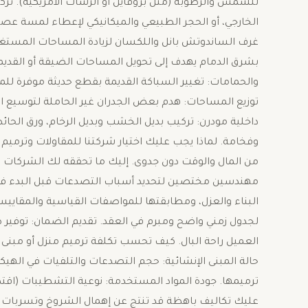
للشمس والرطوبة (مثل بروفايل أو الرشات الأمريكية). ​تركيب
الخارجي، أو الحجر الطبيعي والميكانيكي لإعطاء لمسة عصري
غرف الساندوتش بانل واللكسان لزيادة المساحات المستغلة. ​
بشرق الدمام يهدف إلى تحويل المساحات الضيقة أو القديمة 
والحمامات: تغيير السباكة القديمة بقطع حديثة موفرة للميا
توزيع المساحات: هدم بعض الجدران غير الحاملة لتوسيع ا
وفخامة. ​لماذا يجب عليك اختيار شركتنا للمقاولات وترميم
من المال والوقت دون جدوى. إليك ما تحققه لك الشركات ال
مهندسين مختصين لتحديد أسباب التصدعات قبل البدء في مع
البناء والعزل، ومطابقتها للمواصفات القياسية والمقاييس ا
لجدول زمني واضح ومبرم في العقد. ​تقديم الضمان: توفير 
العميل راحة البال. ​كيف تحسب تكلفة ترميم منزل أو مبنى ف
حالة المبنى الإنشائية: حجم التصدعات والتلفيات في الهيكل
ترميمها. ​جودة المواد المستخدمة: نوعية التشطيبات (اقتص
عليك تكاليف باهظة قد تنتج عن إهمال الشروخ وتسربات الم