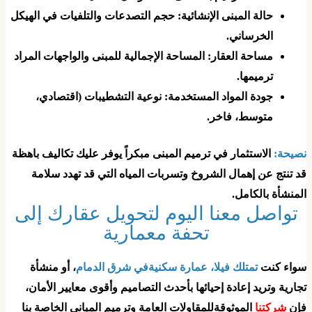
​حالة المبنى الإنشائية: حجم التصدعات والتلفيات في الهيكل
الخرساني.
​مساحة العقار: المساحة الإجمالية للمبنى والواجهات المراد
ترميمها.
​جودة المواد المستخدمة: نوعية التشطيبات (اقتصادي،
متوسط، فاخر.
نصيحة:
الاستثمار في ترميم المبنى مبكراً يوفر عليك تكاليف باهظة
د تنتج عن إهمال الشروخ وتسربات المياه التي قد تهدد سلامة
لمنشأة بالكامل.
​تواصل معنا اليوم لتحويل عقارك إلى
تحفة معمارية
سواء كنت
تمتلك فيلا، عمارة سكنيةفي شرق الدمام
، أو منشأة
جارية وتريد إعادة إحيائها بأحدث التصاميم وأقوى معايير الأمان،
إن
شركتنا
الموثوقةللمقاولات العامة وترميم المباني الخاصة بنا