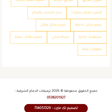
مقاول ملاحق
ملاحق خارجية
​أسعار معلم دهانات
​أفضل معلم ديكورات
​بديل الخشب والرخام
​ترميم منازل قديمة
​ترميم منازل وفلل
​تشطيبات فاخرة
​صيانة مباني
​معلم دهانات ممتاز
​مقاولات عامة
جميع الحقوق محفوظة © 2026 ترميمات الدمام الشرقية -
0538201927
تصميم تك مارت - 734057229