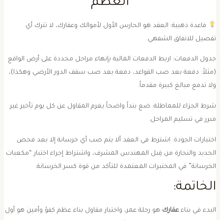
العظم
قاعدة ذهبية: العقد هو الحارس الأول لأموالك وعقارك، لا تترك أي
فصيل للاتفاق الشفهي.
جدول الدفعات: اربط الدفعات المالية بإنهاء مراحل محددة على أرض الواقع
مثلاً: دفعة بعد صب القواعد، دفعة بعد صب سقف الدور الأرضي وهكذا)،
لا تدفع مبالغ كبيرة مقدماً.
شرط الجزاء للمماطلة: ضع بنداً واضحاً يغرم المقاول عن كل يوم تأخير غير
برر في تسليم المراحل.
اختبارات الجودة: اشترط في العقد ألا يتم صب أي خرسانة إلا بعد فحص
لحديد والنجارة من قِبل المهندس المشرف، واشتراط إجراء اختبار “مكعبات
لخرسانة” في المختبرات المعتمدة للتأكد من قوة كسر الخرسانة.
الخاتمة:
البدء في بناء
عقارك
هو رحلة عمر، واختيار مقاول بناء عظم كفؤ وأمين هو أول