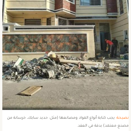
نصيحة:
يجب كتابة أنواع المواد ومصانعها (مثل: حديد سابك، خرسانة من
صنع معتمد) بدقة في العقد.