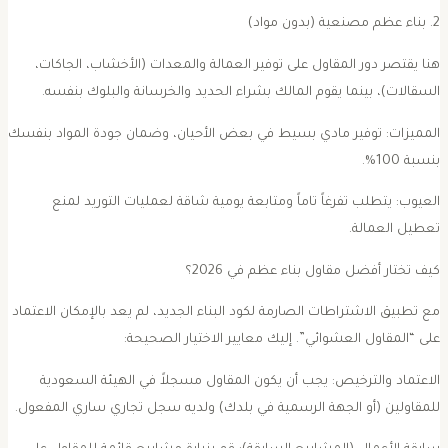
 (بدون مواد)
هنا يقتصر دور المقاول على توفير العمالة والمعدات (الأخشاب، الجاكات،
لسقالات)، بينما يقوم المالك بشراء الحديد والخرسانة والبلوك بنفسه.
المميزات: توفير مادي بسيط في بعض الأحيان، وضمان جودة المواد بنفسك
سبة 100%.
العيوب: يتطلب تفرغاً تاماً ومتابعة يومية شاقة لعمليات التوريد لمنع
عطيل العمالة.
كيف تختار أفضل مقاول بناء عظم في 2026؟
مع تطبيق الاشتراطات الصارمة لكود البناء الجديد، لم يعد بالإمكان الاعتماد
لى “المقاول العشوائي”. إليك معايير الاختيار الصحيحة:
الاعتماد والترخيص: يجب أن يكون المقاول مسجلاً في الهيئة السعودية
لمقاولين (أو الجهة الرسمية في بلدك) ولديه سجل تجاري ساري المفعول.