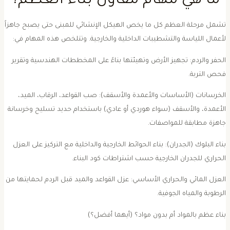
​ما هي مهام مقاول بناء العظم؟
تشمل مرحلة العظم كل ما يخص الهيكل الإنشائي للمبنى حتى يصبح جاهزاً
أعمال اللياسة والتشطيبات الداخلية والخارجية. وتتلخص هذه المهام في:
الحفر والردم: تجهيز الأرض وتهيئتها بناءً على المخططات الهندسية وتقرير
حص التربة.
الخرسانات (الأساسات والأعمدة والأسقف): صب القواعد، الرقاب، الميد،
لأعمدة، والأسقف (سواء هوردي أو عادي) باستخدام حديد تسليح وخرسانة
اهزة مطابقة للمواصفات.
بناء البلوك (الجدران): بناء الحوائط الخارجية والداخلية مع التركيز على العزل
لحراري للجدران الخارجية حسب اشتراطات كود البناء.
العزل المائي والحراري الأساسي: عزل القواعد والميد قبل الردم لحمايتها من
لرطوبة والمياه الجوفية.
بناء عظم بالمواد أم بدون مواد؟ (أيهما أفضل؟)