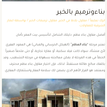
ناءوترميم بالخبر
ترك تعليقاً
/
مقاول بلاط في الخبر
,
مقاول ترميمات الخبر
/ بواسطة
اعمار
لشرقية للمقاولات
فضل مقاول بناء عظم: دليلك الشامل لتأسيس بيت العمر بأمان
تعتبر مرحلة “
بناء العظم
” (الهيكل الخرساني والمباني) هي العمود الفقري
أي منشأة، سواء كانت فيلا سكنية، أو عمارة تجارية، أو حتى ملحقاً صغيراً.
لخطأ في هذه المرحلة لا يمكن معالجته بسهولة في مرحلة التشطيب، وقد
كلفك مبالغ طائلة مستقبلاً. لذلك، فإن اختيار مقاول بناء عظم محترف
معتمد هو القرار الأهم الذي يضمن لك سلامة العقار واستثمارك العقاري.