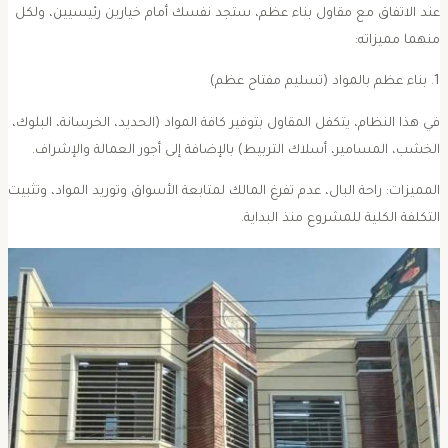
عند الاتفاق مع مقاول بناء عظم، ستجد نفسك أمام خيارين رئيسيين، ولكل
نهما مميزاته:
 مفتاح عظم)
في هذا النظام، يتكفل المقاول بتوفير كافة المواد (الحديد، الخرسانة، البلوك،
لخشب، المسامير، أسلاك التربيط) بالإضافة إلى أجور العمالة والإشراف.
المميزات: راحة البال، عدم تفرغ المالك لمتابعة الأسواق وتوريد المواد، وتثبيت
لتكلفة الكلية للمشروع منذ البداية.