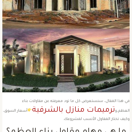
في هذا المقال، سنستعرض كل ما تود معرفته عن مقاولات بناء
ترميمات منازل بالشرقية
لعظم،و
أسعار السوق،
كيف تختار المقاول الأنسب لمشروعك.