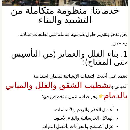
​خدماتنا: منظومة متكاملة من
التشييد والبناء
نحن نفخر بتقديم حلول هندسية شاملة تلبي تطلعات عملائنا،
تتضمن:
​1. بناء الفلل والعمائر (من التأسيس
تى المفتاح):
عتمد على أحدث التقنيات الإنشائية لضمان استدامة
تشطيب الشقق والفلل والمباني
لمباني.و
الدمام
نوفر طاقم عمل متخصص في:
​أعمال الحفر والردم والأساسات.
​الهياكل الخرسانية والبناء الأسود.
​عزل الأسطح والخزانات بأفضل المواد.