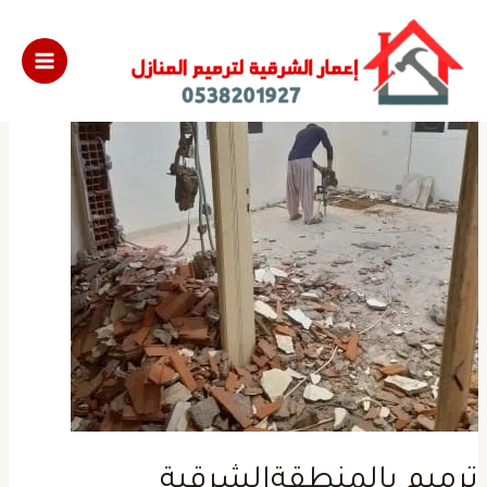
رميم بالمنطقةالشرقية