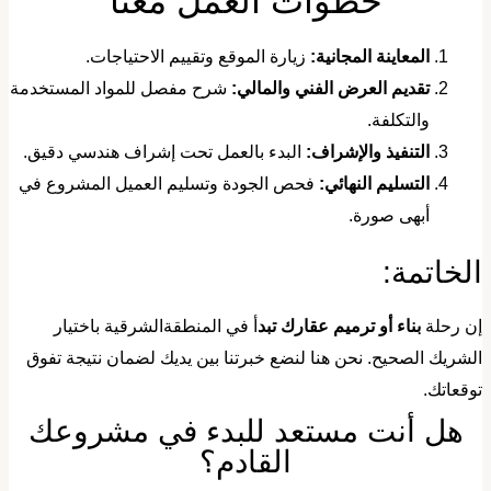
​خطوات العمل معنا
​المعاينة المجانية:
زيارة الموقع وتقييم الاحتياجات.
​تقديم العرض الفني والمالي:
شرح مفصل للمواد المستخدمة
والتكلفة.
​التنفيذ والإشراف:
البدء بالعمل تحت إشراف هندسي دقيق.
التسليم النهائي:
فحص الجودة وتسليم العميل المشروع في
أبهى صورة.
الخاتمة:
إن رحلة
بناء أو ترميم عقارك تبد
أ في المنطقةالشرقية باختيار
لشريك الصحيح. نحن هنا لنضع خبرتنا بين يديك لضمان نتيجة تفوق
وقعاتك.
​هل أنت مستعد للبدء في مشروعك
القادم؟