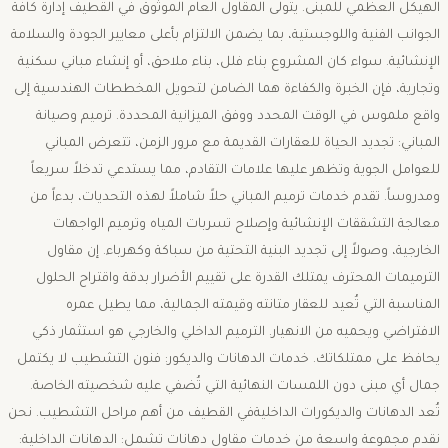
الهيكل العظمي للمبنى. ​يتولى المقاول العام الموثوق في القطيف إدارة كافة
الجوانب الفنية واللوجستية، بما يضمن الالتزام بأعلى معايير الجودة والسلامة
الإنشائية. سواء كان المشروع بناء فلل، بناء ملاحق، أو إنشاء مباني سكنية
وتجارية، فإن الخبرة والكفاءة هما الضامن لتحويل المخططات الهندسية إلى
واقع ملموس في الوقت المحدد ووفق الميزانية المحددة. ترميم وصيانة
المباني: تجديد الحياة للعقارات القديمة ​مع مرور الزمن، تتعرض المباني
للعوامل الجوية وتظهر عليها علامات التقادم، مما يستدعي تدخلاً سريعاً
ومدروساً. تقدم خدمات ترميم المباني حلاً شاملاً لهذه التحديات، بدءاً من
معالجة التشققات الإنشائية وإصلاح تسربات المياه وترميم الواجهات
الخارجية، وصولاً إلى تجديد البنية التحتية من سباكة وكهرباء. ​إن مقاول
الترميمات المحترف يمتلك القدرة على تقييم الأضرار بدقة واقتراح الحلول
المناسبة التي تُعيد للعقار متانته وقيمته الجمالية، مما يطيل عمره
الافتراضي ويحميه من الانهيار. الترميم الداخلي والخارجي هو استثمار ذكي
يحافظ على ممتلكاتك. ​خدمات الدهانات والديكور: فنون التشطيب ​لا يكتمل
جمال أي مبنى دون اللمسات النهائية التي تُضفي عليه شخصيته الخاصة.
تُعد الدهانات والديكورات الداخليةفي القطيف من أهم مراحل التشطيب. نحن
نقدم مجموعة واسعة من خدمات مقاول دهانات تشمل: ​الدهانات الداخلية: