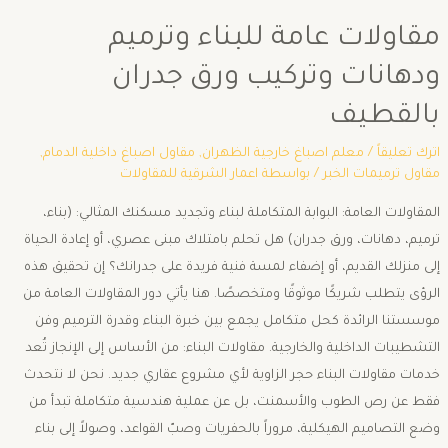
مقاولات عامة للبناء وترميم
ودهانات وتركيب ورق جدران
بالقطيف
اترك تعليقاً
/
معلم اصباغ خارجية الظهران
,
مقاول اصباغ داخلية الدمام
,
مقاول ترميمات الخبر
/ بواسطة
اعمار الشرقية للمقاولات
المقاولات العامة: البوابة المتكاملة لبناء وتجديد مسكنك المثالي: (بناء،
ترميم، دهانات، ورق جدران) ​هل تحلم بامتلاك مبنى عصري، أو إعادة الحياة
إلى منزلك القديم، أو إضفاء لمسة فنية فريدة على جدرانك؟ إن تحقيق هذه
الرؤى يتطلب شريكًا موثوقًا ومتخصصًا. هنا يأتي دور المقاولات العامة من
موسستنا الرائدة كحل متكامل يجمع بين خبرة البناء وقدرة الترميم وفن
التشطيبات الداخلية والخارجية. مقاولات البناء: من الأساس إلى الإنجاز ​تُعد
خدمات مقاولات البناء حجر الزاوية لأي مشروع عقاري جديد. نحن لا نتحدث
فقط عن رص الطوب والأسمنت، بل عن عملية هندسية متكاملة تبدأ من
وضع التصاميم الهيكلية، مروراً بالحفريات وصبّ القواعد، وصولاً إلى بناء