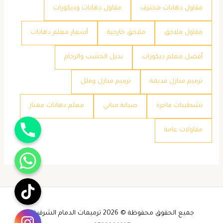
مقاول دهانات محترف
مقاول دهانات وديكورات
مقاول ملاحق
ملاحق خارجية
​أسعار معلم دهانات
​أفضل معلم ديكورات
​بديل الخشب والرخام
​ترميم منازل قديمة
​ترميم منازل وفلل
​تشطيبات فاخرة
​صيانة مباني
​معلم دهانات ممتاز
جوال
​مقاولات عامة
واتساب
تيك توك
انستقرام
جميع الحقوق محفوظة © 2026 ترميمات الدمام الشرقية -