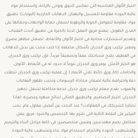
اختيار الألوان المناسبة التي تعكس الذوق وتوحي بالراحة، واستخدام مواد
عالية الجودة مقاومة للغسيل والبهتان. ​الدهانات الخارجية (البويات): تطبيق
مواد مقاومة للعوامل الجوية والرطوبة لضمان حماية الواجهات وجمالها على
المدى الطويل. ​يتمتع فريق العمل لدينا بالخبرة في تطبيق أحدث التقنيات
وتقديم استشارات مجانية في اختيار الألوان والأنماط، لضمان مظهر عصري
ومميز. تركيب ورق الجدران بأشكال مختلفة: ​إذا كنت تبحث عن بديل للدهانات
في القطيف يمنح مساحتك عمقاً وتصميماً فريداً، فإن تركيب ورق الجدران
هو الخيار الأمثل. يوفر ورق الجدران تنوعاً لا حدود له في الأنماط، الألوان،
والخامات (كالـ ورق حائط ثلاثي الأبعاد). ​إن عملية تركيب ورق الجدران تتطلب
دقة واحترافية عالية لضمان محاذاة الرسومات وتجنب ظهور الفقاعات
والعيوب. يقدم معلم تركيب ورق جدران خدمة متكاملة تشمل تجهيز
الجدران، اختيار التصاميم، والتطبيق المثالي لنتائج مبهرة وعصرية. لماذا
تختارنا كشريكك في المقاولات؟ ​عند البحث عن أفضل مقاول عام، يجب
التركيز على النقاط التالية التي نلتزم بها: ​التخصص والخبرة: فريق عمل
متكامل يضم مهندسين وفنيين متخصصين في كافة مراحل البناء والترميم
والتشطيب. ​الجودة والالتزام: استخدام مواد بناء وتشطيب عالية الجودة