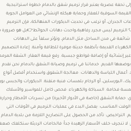
إلى تحفة عصرية ​يعتبر قرار ترميم شقق بالدمام خطوة استراتيجية
مة السوقية للعقار وحماية هيكله الإنشائي من العوامل الجوية
 الجدران، أو ترغب في تحديث الديكورات المتهالكة، فإن الترميم
لآن؟ ​الترميم ليس مجرد رفاهية،واحدث دهانات الحوائط👉بل هو ضرورة 
ائعة في مدن الساحل مثل الدمام، وتؤثر سلفاً على الدهانات
كهرباء القديمة بأنظمة حديثة موفرة للطاقة وآمنة. ​إعادة التصميم
ر إنشائية أو إضافة قواطع جبسية. ​رفع قيمة العقار: الشقة المرمم
 تُؤجر بسعر أعلى بنسبة تصل إلى 40% مقارنة بوضعها القديم. ​خدماتنا في ترميم وصيانة الشقق بالدمام ​نحن نقدم
 ​أعمال اللياسة والدهانات: معالجة الشقوق واستخدام أفضل أنواع
يك، البورسلين، أو الرخام بلمسات فنية متقنة. ​الديكورات والجبس بورد
 فخامة. ​السباكة والكهرباء: فحص كامل للمواسير والأسلاك
ي: حماية الشقق (خاصة في الأدوار الأخيرة) من تسربات الأمطار وحرارة
 الوقت المناسب: يفضل البدء في عمليات الترميم في الأوقات التي
التراخيص: تأكد من الحصول على التصاريح اللازمة من بلدية الدمام إ
: لا تنجرف خلف الأسعار الزهيدة جداً؛ فالخامات الرديئة ستكلفك ضع