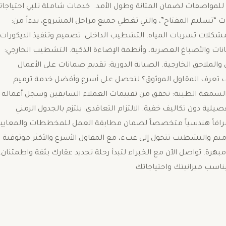
للمواصفات لضمان المتانة وطول الأمد. ​ خدمات شاملة تلبي احتياجا
ات “تسليم المفتاح”، والتي تغطي جميع مراحل المشروع، بدءاً من: ​
مشكلات تسربات المياه. ​التشطيب الداخلي: تصميم وتنفيذ الديكورات
دهانات والأصباغ العصرية، وأنظمة الإضاءة الذكية. ​التشطيب الخارجي:
والملاحق الخارجية. ​الصيانة الدورية: تقديم ضمانات على الأعمال
يف تعرف المقاول الموثوق؟ ​لتحصل على أسرع وأفضل خدمة ترميم
​السمعة الطيبة: تحقق من تقييمات العملاء السابقين وسجل أعماله
ية دون تكاليف خفية. ​الالتزام التعاقدي: يلتزم بالجدول الزمني
إشرافاً هندسياً متخصصاً لضمان مطابقة العمل للمخططات والمعايير
الترميم والتشطيب تتحول إلى عبء، مع المقاول الأسرع والأكثر موثوقية
ة. تواصل الآن مع الخبراء لتبدأ رحلة تجديد عقارك بثقة واطمئنان.
اسب ميزانيتك واحتياجاتك