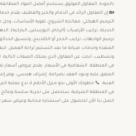
بالجودة. المقاول الموثوق يستخدم أفضل المواد المطابقة 
🏡 ​إن المقاول الرائد في الدمام والخبر والقطيف يقدم خدم
الترميم الهيكلي: معالجة الشروخ، تقوية الأساسات، وحل 
الحديثة، تركيب الأرضيات (الرخام، البورسلين، الباركيه)، ال
ترميم الواجهات، تركيب الحجر أو الكلادينج، وتنسيق الحدائق 
المنفذة وخدمات صيانة ما بعد التسليم لراحة العميل. ​ك
وتشطيب، ابحث عن المقاول الذي يمتلك الصفات التالية: 
في المنطقة. ​الشفافية في الأسعار: يقدم عروض أسعار تفصيل
المتفق عليه وبنود العقد بصرامة. ​إشراف هندسي: يوفر 
الفنية. ​📞 خطوتك الأولى نحو منزل الأحلام ​لا تدع عملية 
في المنطقة الشرقية، ستحصل على تجربة سلسة ونتائج مبهر
اتصل بنا الآن للحصول على استشارة مجانية وعرض سعر ين