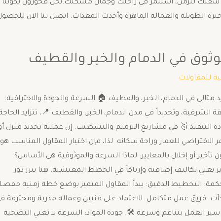
الثمن مستقبلاً في الصيانة. ​ابدأ رحلة التجديد اليوم! ​لا تترك شق
من رواد ترميم الشقق في الدمام والخبر، حيث نجمع بين الخبرة الطويلة
أسرع مقاول ترميم وتشطيب موث
اعمار الشرقي
مقاول الترميم والتشطيب السريع والموثوق: بوابتك لتجديد مثالي في
معايير اختيار المقاول الموثوق في شرق المملكة ​في المنطقة الشرقية، 
إلى مقاولين متخصصين يجمعون بين سرعة الإنجاز 🚀 وجودة التنفيذ 
فيلا ليست مجرد تغيير في الشكل، بل هي استثمار في العمر الافتراضي 
الخطوة الأهم لضمان أن تتحول رؤيتك إلى واقع ملموس دون تأخير أو
الترميم والتشطيب يمثلان فترة حرجة لأي مالك عقار. التأخير يعني
لمقاول الأسرع والأكثر موثوقية الذي يتبع منهجية عمل محكمة: ​التخ
واقعية، مع تحديد نقاط التسليم المرحلية لتجنب أي مفاجآت. ​فريق ع
جميع التخصصات (كهرباء، سباكة، دهانات، تبليط) يضمن سير العمل ب