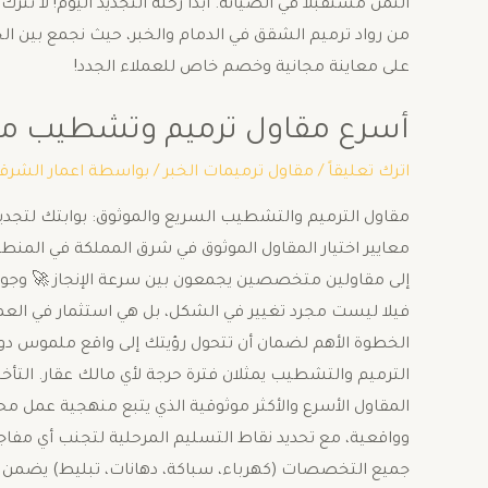
تك للزمن، استثمر في راحتك وجمال مسكنك.نحن فخورون بكوننا
 والعمالة الماهرة وأحدث المعدات. ​اتصل بنا الآن للحصول
على معاينة مجانية وخصم خاص للعملاء الجدد!
وق في الدمام والخبر والقطيف
ة للمقاولات
/ بواسطة
مقاول ترميمات الخبر
/
اترك تعليقاً
 الدمام، الخبر، والقطيف 🏠 السرعة والجودة والاحترافية:
وتحديداً في مدن الدمام، الخبر، والقطيف 📍، تتزايد الحاجة
 في مشاريع الترميم والتشطيب. إن عملية تجديد منزل أو
للعقار وراحة سكانه. لذا، فإن اختيار المقاول المناسب هو
 إخلال بالمعايير. ​لماذا السرعة والموثوقية هي الأساس؟ ​
 تكاليف إضافية وإرباكاً في الخطط المعيشية. هنا يبرز دور
طيط الدقيق: يبدأ المقاول المتميز بوضع خطة زمنية مفصلة
مل متكامل: الاعتماد على فنيين وعمالة مدربة ومحترفة في
تناغم وسرعة 🛠️. ​جودة المواد: السرعة لا تعني التضحية