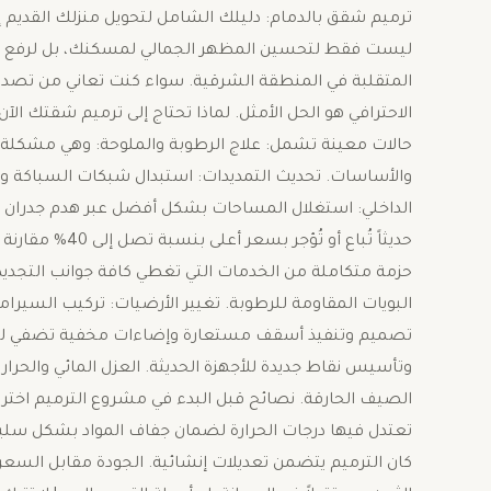
​ترميم شقق بالدمام: دليلك الشامل لتحويل منزلك القديم 
ليست فقط لتحسين المظهر الجمالي لمسكنك، بل لرفع القي
المتقلبة في المنطقة الشرقية. سواء كنت تعاني من تصدعات
الاحترافي هو الحل الأمثل. ​لماذا تحتاج إلى ترميم شقتك ا
حالات معينة تشمل: ​علاج الرطوبة والملوحة: وهي مشكلة ش
والأساسات. تحديث التمديدات: استبدال شبكات السباكة وال
الداخلي: استغلال المساحات بشكل أفضل عبر هدم جدران غي
حديثاً تُباع أو
حزمة متكاملة من الخدمات التي تغطي كافة جوانب التجديد:
البويات المقاومة للرطوبة. ​تغيير الأرضيات: تركيب السيرام
تصميم وتنفيذ أسقف مستعارة وإضاءات مخفية تضفي لمسة
وتأسيس نقاط جديدة للأجهزة الحديثة. العزل المائي والحرار
الصيف الحارقة. نصائح قبل البدء في مشروع الترميم ​اختر
تعتدل فيها درجات الحرارة لضمان جفاف المواد بشكل سليم. 
كان الترميم يتضمن تعديلات إنشائية. ​الجودة مقابل السعر