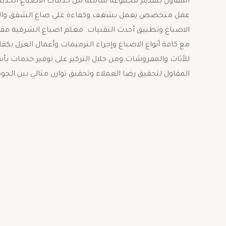
المقاول بتقديم مجموعة شاملة من خدمات الاصباغ الحديثة و
عمل متخصص يعمل بشغف وكفاءة على صاغ الشقق والفلل و
الاصباغ وتطبيق أحدث التقنيات. معلم اصباغ الشرقية مقاو
مع كافة أنواع الاصباغ وإجراء الترميمات وأعمال العزل بكفا
للأثاث والمفروشات.ومن خلال التركيز على توفير خدمات ب
المقاول لتحقيق رضا العملاء وتحقيق توازن مثالي بين الجو