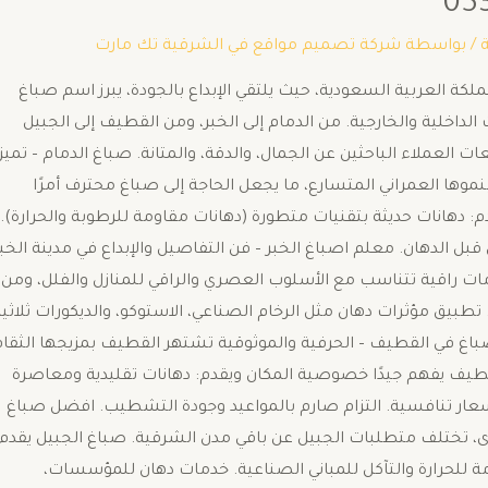
/ بواسطة
شركة تصميم مواقع في الشرقية تك مارت
ة العربية السعودية، حيث يلتقي الإبداع بالجودة، يبرز اسم صباغ
لداخلية والخارجية. من الدمام إلى الخبر، ومن القطيف إلى الجبيل
العملاء الباحثين عن الجمال، والدقة، والمتانة. صباغ الدمام – تميز
موها العمراني المتسارع، ما يجعل الحاجة إلى صباغ محترف أمرًا
م: دهانات حديثة بتقنيات متطورة (دهانات مقاومة للرطوبة والحرارة).
ل الدهان. معلم اصباغ الخبر – فن التفاصيل والإبداع في مدينة الخبر
دمات راقية تتناسب مع الأسلوب العصري والراقي للمنازل والفلل، ومن
 تطبيق مؤثرات دهان مثل الرخام الصناعي، الاستوكو، والديكورات ثلاثي
صباغ في القطيف – الحرفية والموثوقية تشتهر القطيف بمزيجها الثقا
لقطيف يفهم جيدًا خصوصية المكان ويقدم: دهانات تقليدية ومعاصرة
بأسعار تنافسية. التزام صارم بالمواعيد وجودة التشطيب. افضل صباغ
برى، تختلف متطلبات الجبيل عن باقي مدن الشرقية. صباغ الجبيل يقدم
للحرارة والتآكل للمباني الصناعية. خدمات دهان للمؤسسات،