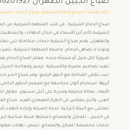
صباغ الجبيل الظهران 0538201927
اترك تعليقاً
/
اصباغ الدمام الشرقية
,
صباغ الدمام الشرقية
صباغ الدمام الشرقية ، في قلب المنطقة الشرقية من المملك
الشرقية كأحد أبرز الأسماء في مجال الدهانات والتشطيبات ا
والظهران، يقدم صباغ الشرقية خدمات متكاملة تلبي تطلعات 
وجودة لا تضاهى الدمام، عاصمة المنطقة الشرقية، تتميز بن
ضروريًا لكل منزل أو منشأة جديدة. معلم اصباغ الدمام يقد
تنفيذ تصاميم عصرية وكلاسيكية. ترميم ومعالجة الجدران قب
حيث تتلاقى الفخامة مع الذوق الرفيع، يوفر صباغ الخبر خ
أبرزها: استخدام ألوان متناسقة مع تصميم الديكور الداخلي.
الأبعاد. عمالة محترفة ومدربة على أعلى مستوى. مقاول ا
الغني، والذي ينعكس في الطراز المعماري الفريد. صباغ ا
تتماشى مع البيئة التراثية. خدمة الصيانة وإعادة الطلاء 
في الجبيل – للمنازل والمصانع باعتبارها مدينة صناعية ك
خدمات مخصصة للمنازل والمصانع، تشمل: دهانات مقاومة 