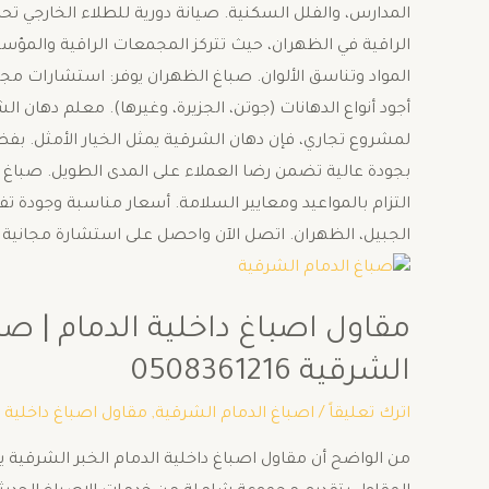
المدارس، والفلل السكنية. صيانة دورية للطلاء الخارجي ت
الراقية في الظهران، حيث تتركز المجمعات الراقية والمؤس
المواد وتناسق الألوان. صباغ الظهران يوفر: استشارات مجاني
أجود أنواع الدهانات (جوتن، الجزيرة، وغيرها). معلم دهان 
لمشروع تجاري، فإن دهان الشرقية يمثل الخيار الأمثل. بفضل
بجودة عالية تضمن رضا العملاء على المدى الطويل. صباغ ا
التزام بالمواعيد ومعايير السلامة. أسعار مناسبة وجودة تف
الجبيل، الظهران. اتصل الآن واحصل على استشارة مجاني
مقاول اصباغ داخلية الدمام | صب
الشرقية 0508361216
اترك تعليقاً
/
اصباغ الدمام الشرقية
,
مقاول اصباغ داخلية ا
من الواضح أن مقاول اصباغ داخلية الدمام الخبر الشرقية يع