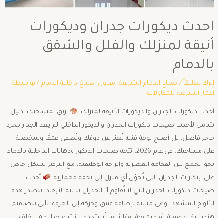
احدث ديكورات جدران وديكورات
أنيقة لمنزلك والفلل والشقق
بالدمام
اترك تعليقاً
/
صباغ الدمام الشرقية
,
مقاول اصباغ داخلية الدمام
/ بواسطة
اعمار الشرقية للمقاولات
أحدث ديكورات الجدران والديكورات الأنيقة لمنزلك: ​
ارتقِ بمساحتك: دليل
شامل لأحدث صيحات ديكورات الجدران والديكور الداخلي ​لم يعد الجدار مجرد
حاجز فاصل، بل أصبح لوحة فنية تُعبّر عن ذوقك وتُضفي عمقًا وشخصية
على مساحتك. في عام 2026، تتجه صيحات الديكور ودهانات الداخلية بالدمام
نحو الجمع بين الفخامة العصرية والراحة الوظيفية، مع التركيز بشكل خاص
على ابتكارات الجدران التي تُحوّل أي منزل إلى تحفة معمارية. ​
أحدث
صيحات ديكورات الجدران التي لا تُقاوم ​1. الجدران ثلاثية الأبعاد: ​تتصدر هذه
الألواح المشهد، وهي مثالية لإضافة عمق وحركة إلى الغرفة. تأتي بتصاميم
هندسية، عضوية، أو متموجة، وغالبًا ما تُستخدم لإنشاء جدار مميز،خلف