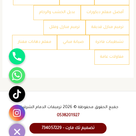
​أفضل معلم ديكورات
​بديل الخشب والرخام
​ترميم منازل قديمة
​ترميم منازل وفلل
​تشطيبات فاخرة
​صيانة مباني
​معلم دهانات ممتاز
جوال
​مقاولات عامة
واتساب
تيك توك
انستقرام
جميع الحقوق محفوظة © 2026 ترميمات الدمام الشرقية -
0538201927
تصميم تك مارت - 734057229