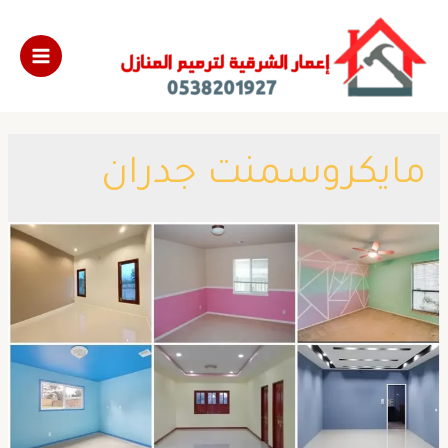
​مايكروسمنت جدران