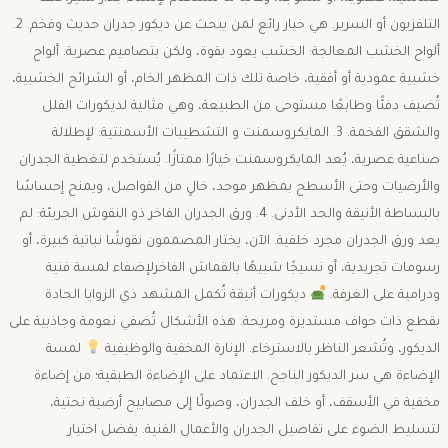
التلفزيون أو السرير. هي خيار رائع لمن يبحث عن ديكور جدران حديث وفخم. ​2.
ألواح الخشب المعالجة: ​الخشب يعود بقوة، ولكن بتصاميم عصرية. ألواح
خشبية عمودية أو أفقية، خاصة تلك ذات المظهر الخام، أو الشرائح الخشبية،
تُضيف دفئًا وطابعًا مستوحى من الطبيعة، وهي مثالية لديكورات الفلل
والشقق الفخمة. ​3. المايكروسمنت و التشطيبات الأسمنتية: ​لإطلالة
صناعية عصرية، يُعد المايكروسمنت خيارًا ممتازًا. يُستخدم لتغطية الجدران
والأرضيات وحتى الأسطح بمظهر موحد، خالٍ من الفواصل، ويمنح إحساسًا
بالبساطة الأنيقة والحد الأدنى. ​4. ورق الجدران الفاخر ذو النقوش الجريئة: ​لم
يعد ورق الجدران مجرد خلفية. الآن، يختار المصممون نقوشًا نباتية كبيرة، أو
رسومات تجريدية، أو نسيجًا شبيهًا بالقماش الفاخرلإضفاء لمسة فنية
ودرامية على الغرفة. ​
ديكورات أنيقة تُكمل المشهد ذي الزوايا الحادة
بقطع ذات حواف مستديرة ومريحة. هذه الأشكال تُضفي نعومة وجاذبية على
الديكور، وتُشعر الناظر بالاسترخاء. ​الإنارة المخفية والوظيفية
​لمسة
الإضاءة هي سر الديكور الناجح. الاعتماد على الإضاءة الطبقية؛ من إضاءة
مخفية في الأسقف، أو خلف الجدران، وصولًا إلى مصابيح أرضية نحتية،
لتسليط الضوء على تفاصيل الجدران والأعمال الفنية. يفضل اختيار