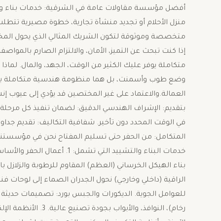
أفضل مؤسسة مقاولات عامة في الشرقية: خدمات بناء وترميم
منزل الأحلام أو تجديد منشأة تجارية، خطوة مصيرية تتطلب
متخصصة وموثوقة لتكون الشريك المثالي الذي يحول المخطط
إذا كنت تبحث عن التميز، الأمان، والالتزام الصارم بالم
متكاملة يوفر عليك الكثير من الوقت، الجهد، والمال. ​لماذ
وضع طوب وأسمنت، بل هما منظومة هندسية متكاملة بالشرق
العمالة.والاعتماد على غير المختصين قد يؤدي إلى عيوب إ
بتقديم: ​الإشراف الهندسي الدقيق: لضمان تنفيذ كل مرحلة وف
في الوقت المحدد دون تأخير. ​شفافية التكاليف: تقديم جداول 
المتكامل: من الحفر حتى تسليم المفتاح ​نحن في مؤسستنا 
خدمات البناء والتشييد التي ت
الراقية (داخلي وخارجي) ​نحول الجدران الصماء إلى لوحات ف
للعوامل الجوية. ​الديكورات والجبس بورد: تصميمات حديثة ت
رخام)، النوافذ، والأ