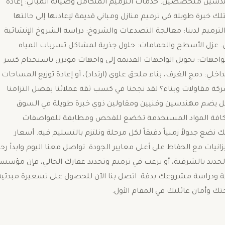
ندسين متخصصين. ​خدمات الترميم المتكامل وصيانة المباني: إعادة
متلك خبرة طويلة في ترميم منازل ومباني قديمة لإعادتها إلى حالتها
لترميم لدينا: ​معالجة التصدعات والشروخ: دراسة الشروخ الإنشائية
 ​عزل الأسطح والحمامات: حلول جذرية لمشاكل تسربات المياه
الواجهات: تحويل الواجهات القديمة إلى واجهات مودرن باستخدام كسر
لداخلي: دمج الغرف، بناء ملحق علوي (ارتداد)، أو إعادة توزيع المساحات
ركة مقاولات وبناء؟ ​لقد نجحنا في كسب ثقة عملائنا بفضل التزامنا
عمل يضم مهندسين وفنيين ومقاولين ذوي خبرة طويلة في السوق
ودة؛ كافة المواد المستخدمة تخضع للفحص ومطابقة للمواصفات
ك نضع جدولاً زمنياً دقيقاً لكل مرحلة ونلتزم بالتسليم فيه. ​أسعار
يات مع الحفاظ على أعلى معايير الجودة. ​تواصل معنا اليوم وابدأ رح
جديد بالشرقية، أو ترغب في ترميم وتجديد عقارك الحالي، فإن مؤسس
ية ودراسة مشروعك بدقة. ​اتصل بنا الآن للحصول على تسعيرة مبدئية
ك وأمان عائلتك في المقام الأول.