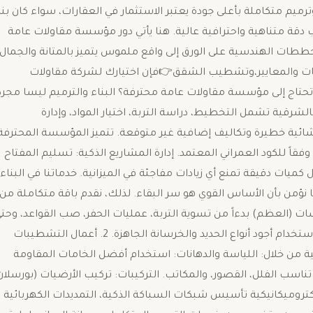
 متكاملة بأعلى جودة ​يعتبر الاستثمار في العقارات، سواء كان بنا
 دقة متناهية واحترافية عالية. هنا يأتي دور مؤسسة مقاولات عامة
ات الهندسية على الورق إلى واقع ملموس يتميز بالمتانة والجمال. 
واصفات والمعايير،وتشطيب الشقق👉فإن اختيارك لشركة مقاولات
ا تحتاج إلى مؤسسة مقاولات عامة محترفة؟ ​البناء والترميم ليسا مجرد
ية تشمل التخطيط، دراسة التربة، اختيار المواد، وإدارة
نشائية خطيرة وتكاليف إضافية غير متوقعة. ​تتميز المؤسسة المحترفة
قاً للكود العمراني المعتمد. ​إدارة المشاريع الذكية: تسليم المفتاح
كميات دقيقة تمنع أي زيادات مفاجئة في الميزانية. ​خدماتنا في البناء
نؤمن بأن الأساس القوي هو سر البقاء. لذلك، نقدم باقة متكاملة من
شمل: ​1. أعمال الحفر والأساسات (العظم) ​بدءاً من تسوية التربة، عمليات الحفر، صب القواعد، وحت
بناء الهيكل الخرساني (العظم) المقاوم للرطوبة والزلازل باستخدام أجود أنواع الحديد والخرسانة الجاهزة. ​2. أعمال التشطيبات
نية من خلال: ​اللياسة والدهانات: استخدام أفضل الخامات المقاومة
ناسب الفلل، القصور، والمكاتب. ​التركيبات: تركيب الأرضيات (بورسلان
بواب بجودة تصنيع عالية. ​3. الأنظمة الإلكتروميكانيكية ​تأسيس شبكات السباكة الذكية، التمديدات الكهربائية