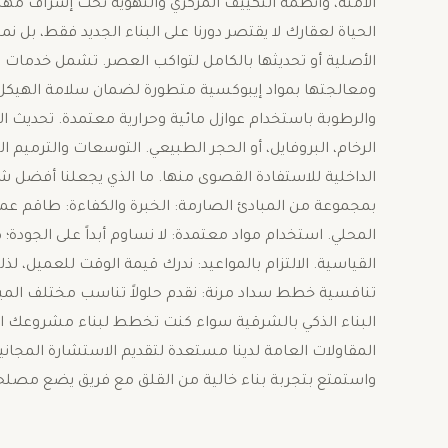
الآمنة، وأنظمة التكييف المركزي والتهوية تحت إشراف مه
الحياة لعقارك ​لا يقتصر دورنا على البناء الجديد فقط، بل ن
الأصلية أو تحديثها بالكامل لتواكب العصر. تشمل خدمات ا
ومعالجتها بمواد إيبوكسية متطورة لضمان سلامة الهيكل.
والرطوبة باستخدام عوازل مائية وحرارية معتمدة. ​تحديث 
الرخام، البروفايل، أو الحجر الطبيعي. ​التوسعات والترميم ا
الداخلية للاستفادة القصوى منها. ​ما الذي يجعلنا أفضل ش
بمجموعة من المبادئ الصارمة: ​الخبرة والكفاءة: طاقم 
المحلي. ​استخدام مواد معتمدة: لا نساوم أبداً على الج
القياسية. ​الالتزام بالمواعيد: ندرك قيمة الوقت للعميل، لذل
تنافسية خطط سداد مرنة: نقدم حلولاً تناسب مختلف الميزان
البناء الذكي بالشرقية ​سواء كنت تخطط لبناء مشروعك ال
المقاولات العامة لدينا مستعدة لتقديم الاستشارة المجان
واستمتع بتجربة بناء خالية من القلق مع فريق يضع مصلحت