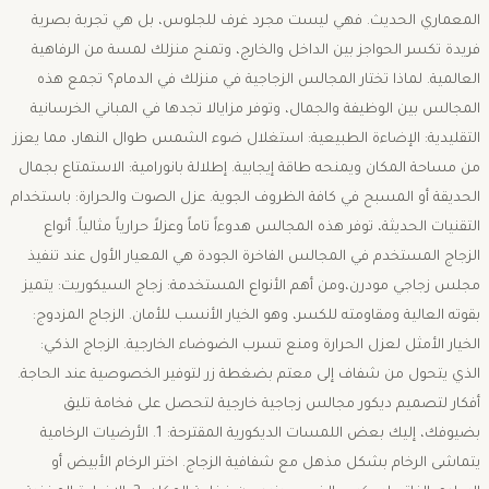
المعماري الحديث. فهي ليست مجرد غرف للجلوس، بل هي تجربة بصرية
فريدة تكسر الحواجز بين الداخل والخارج، وتمنح منزلك لمسة من الرفاهية
العالمية. ​لماذا تختار المجالس الزجاجية في منزلك في الدمام؟ ​تجمع هذه
المجالس بين الوظيفة والجمال، وتوفر مزايالا تجدها في المباني الخرسانية
التقليدية: ​الإضاءة الطبيعية: استغلال ضوء الشمس طوال النهار، مما يعزز
من مساحة المكان ويمنحه طاقة إيجابية. ​إطلالة بانورامية: الاستمتاع بجمال
الحديقة أو المسبح في كافة الظروف الجوية. ​عزل الصوت والحرارة: باستخدام
التقنيات الحديثة، توفر هذه المجالس هدوءاً تاماً وعزلاً حرارياً مثالياً. ​أنواع
الزجاج المستخدم في المجالس الفاخرة ​الجودة هي المعيار الأول عند تنفيذ
مجلس زجاجي مودرن،ومن أهم الأنواع المستخدمة: ​زجاج السيكوريت: يتميز
بقوته العالية ومقاومته للكسر، وهو الخيار الأنسب للأمان. ​الزجاج المزدوج:
الخيار الأمثل لعزل الحرارة ومنع تسرب الضوضاء الخارجية. ​الزجاج الذكي:
الذي يتحول من شفاف إلى معتم بضغطة زر لتوفير الخصوصية عند الحاجة. ​
أفكار لتصميم ديكور مجالس زجاجية خارجية ​لتحصل على فخامة تليق
بضيوفك، إليك بعض اللمسات الديكورية المقترحة: ​1. الأرضيات الرخامية ​
يتماشى الرخام بشكل مذهل مع شفافية الزجاج. اختر الرخام الأبيض أو