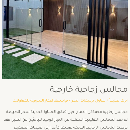
مجالس زجاجية خارجية
اترك تعليقاً
/
مقاول ترميمات الخبر
/ بواسطة
اعمار الشرقية للمقاولات
مجالس زجاجية فخمةفي الدمام: حين تعانق العمارة الحديثة سحر الطبيعة ​
لم تعد المجالس التقليدية المغلقة هي الخيار الوحيد للباحثين عن التميز؛ فقد
فرضت المجالس الزجاجية الفخمة نفسها كأحد أرقى صيحات التصميم