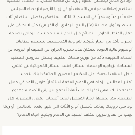
الرمادي الفاتح ليعكس الضوء ويزيد من فخامة المكان. ​2. الإضاءة المخفية ​
استخدم إضاءاتمدمجة في الأسقف أو في زوايا الأرضية لإعطاء المجلس
طابعاً درامياً وساحراً في المساء. ​3. الأثاث المنخفض ​يفضل استخدام أثاث
بسيط وبألوان محايدة (مثل البيج، الرمادي، أو الكريمي) حتى لا يطغى على
جمال المنظر الخارجي. ​ نصائح قبل البدء بتنفيذ مجلسك الزجاجي ​نصيحة
الخبراء: تأكد من اختيار شركتناالموثوقة المتخصصة تستخدم قطاعات
ألومنيوم عالية الجودة لضمان عدم تسرب الحرارة في الصيف أو البرودة في
الشتاء. ​التكييف: تأكد من توزيع فتحات التكييف بشكل مدروس لتغطية
المساحة الزجاجية الواسعة. ​الستائر: اعتمد الستائر الكهربائيةالتي تختفي
داخل السقف للحفاظ على المظهر العصري. ​الخاتمة:دليلك لتجديد ​
تعتبر المجالس الزجاجيةفي الدمام الفخمة استثماراً طويل الأمد في جمال
وقيمة منزلك. فهي توفر لك ملاذاً هادئاً يجمع بين رقي التصميم وهدوء
الطبيعة، مما يجعلها الخيار المفضل لنخبة أصحاب المنازل العصرية. ​هل
تود مني تزويدك بقائمة لأفضل أنواع الأثاث التي تليق بهذه المجالس، أو ربما
ترغب في تقدير تقريبي لتكلفة التنفيذ في الدمام وجميع احياء الدمام؟