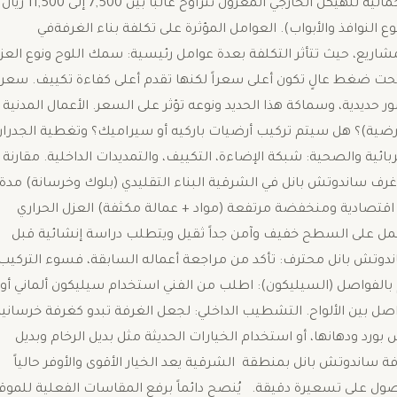
تشمل الجدران والسقف والهيكل الحديدي، فإن التكلفة الإجمالية للهيكل الخارجي المعزول تتراوح غالباً بين 7,500 إلى 11,500 ريال
لنوافذ والأبواب). ​العوامل المؤثرة على تكلفة بناء الغرفةفي
ريع، حيث تتأثر التكلفة بعدة عوامل رئيسية: ​سمك اللوح ونوع العز
ن المحقون تحت ضغط عالٍ تكون أعلى سعراً لكنها تقدم أعلى كفاءة تكييف. ​سعر
ور حديدية، وسماكة هذا الحديد ونوعه تؤثر على السعر. ​الأعمال المدنية
رضية)؟ هل سيتم تركيب أرضيات باركيه أو سيراميك؟ وتغطية الجدران
ربائية والصحية: شبكة الإضاءة، التكييف، والتمديدات الداخلية. ​مقارنة
 غرف ساندوتش بانل في الشرقية البناء التقليدي (بلوك وخرسانة) مدة
6 أسابيع التكلفة الإجمالية اقتصادية ومنخفضة مرتفعة (مواد + عمالة مكثفة) العزل الحراري
 الحمل على السطح خفيف وآمن جداً ثقيل ويتطلب دراسة إنشائية قبل
اندوتش بانل محترف: تأكد من مراجعة أعماله السابقة، فسوء التركيب
بالفواصل (السيليكون): اطلب من الفني استخدام سيليكون ألماني أو
 بين الألواح. ​التشطيب الداخلي: لجعل الغرفة تبدو كغرفة خرسانية
رد ودهانها، أو استخدام الخيارات الحديثة مثل بديل الرخام وبديل
 ساندوتش بانل بمنطقة الشرقية يعد الخيار الأقوى والأوفر حالياً
صول على تسعيرة دقيقة. يُنصح دائماً برفع المقاسات الفعلية للموق