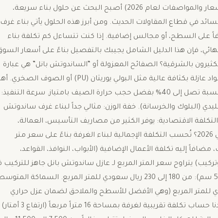
كم تكلفة بناء غرفه ساندوتش بانل في الشرقية؟(دليل الأسعار والمواصفات لعام 2026) ​أصبح البحث عن حلول بناء سريعة،
لسائد في قطاع المقاولات الحديث. ومن أبرز هذه الحلول يأتي بناء غرف
ً على السطح، أو مجالس إضافية. ​إذا كنت تتساءل كم تكلفة بناء
ائي، فإن هذا الدليل الشامل يجيبك بالتفصيل بناءً على أسعار السوق
ذا يفضله الكثيرون بالشرقية؟ ​الصفائح المعزولة أو “الساندوتش بانل” هي عبارة
عن طبقتين من الحديد المجلفن أو الألمنيوم، يتوسطهما مواد عازلة بكثافة عالية مثل البولي يوريثان (PU) أو الصوف الصخري
مميزاته: ​عزل حراري ومائي فائق: يقلل استهلاك الكهرباء بنسبة تصل إلى 40% بفضل حجب حرارة الصيف بامتياز. ​سرعة التنفيذ:
ليدي (البلوك والخرسانة). ​خفة الوزن: مثالي جداً لبناء غرف ساندوتش
كلفة الاقتصادية: يوفر الكثير من مصاريف التأسيس، العمالة،
واللياسة. ​كم تكلفة بناء غرفه ساندوتش بانل بالشرقية في 2026؟ ​تُحسب التكلفة الإجمالية لبناء الغرفة بناءً على سعر متر
ضافاً إليه تكلفة الأعمال الإضافية (الأبواب، النوافذ، القواعد،
توريد وتركيب) ​يتراوح سعر المتر المربع لـ عازل ساندوتش بانل جاهز للتركيب 
السوق (حسب السماكة والجودة) بين: ​السماكة الخفيفة (5 سم): من 180 إلى 230 ريال سعودي للمتر المربع. ​السماكة المت
إلى 10 سم): من 240 إلى 320 ريال سعودي للمتر المربع (وهي الأفضل للأسطح والملاحق لضمان عزل حراري
مثالي). ​2. التكلفة التقديرية لغرفة قياسية (4×4 متر) ​إذا أردنا حساب تكلفة تقريبية لغرفة بمساحة 16 متراً مربعاً (ارتفاع 3 أمتار)