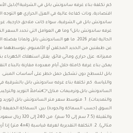
اقتصادية، وذات كفاءة عالية في العزل الحراري هو التوجه ا
ساندوتش بانل في الشرقية، سواء كانت ملاحق خارجية، غرفا
غرفه ساندوتش بانل؟ وما هي العوامل التي تحدد السعر النه
الحالية لعام 2026. ​ما هو الساندوتش بانل ولما
يمكن بناء غرفة كاملة خلال أيام معدودة مقارنة بالبناء التق
بانل للسطح دون تشكيل حمل خطر على أساسات المبنى. ​الت
الساندوتش بانل،وترميمات منازل👉شاملاً التوريد والتركيب، م
والتمديدات). ​1. متوسط سعر متر الساندوتش بانل (
والثقيلة (7.5 سم 