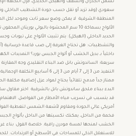
سعودي (وقد تزيد أو تقل حسب جودة التشطيب الداخلي ونوع ا
المنطقة الشرقية ​لا يمكن وضع سعر ثابت وموحد لكل المشا
الألواح بسماكة 10 سم المحشوة بالبولي يوريثا
الحديد الداخلي (الهيكل): يتم تثبيت الألواح على تيوبات وجس
والتشطيبات: هل تحتاج الغرفة إلى صب قاعدة خرسانية (أ
داخلياً بـ بديل الخشب أو ألواح الجبس بورد؟ ​التمديدات الكه
سريعة: الساندوتش بانل ضد البناء التقليدي وجه المقارنة
التنفيذ من 3 إلى 7 أيام من 3 إلى 
ممتاز جداً مدمج تلقائياً يحتاج لمواد عزل إضافية مكلفة
البدء ببناء ملحق ساندوتش بانل بالشرقية ​اختر مقاول س
قد يتسبب في تسريب مياه الأمطار من الفواصل. ​الاهتمام 
أمريكي عالي الجودة ومقاوم لأشعة الشمس لتغطية الفواصل
فخمة من الداخل، يمكنك تكسيتها من الداخل بألواح الجبس بو
الخشب لمنحها لمسة مودرن راقية. ​خلاصة القول: بناء غرفة
للاستغلال الذكي للمساحات في الأسطح أو الارتدادات. للح