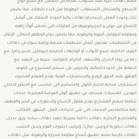
معلم دهانات خبرة تمتد لسنوات، تمكنه من التعامل مع جميع أنواع
الأسطح والمشاكل (التشققات، الرطوبة) قبل البدء بالطلاء، مما يضمن
ثبات وجودة العمل. ​استخدام دهانات عالية الجودة: الاعتماد على أفضل
الأصباغ من جوتن و الجزيرةوغيرها من الماركات التي تضمن ألوانًا زاهية
ومقاومة للعوامل الجوية والرطوبة، مما يضمن دوام المظهر الجمالي. ​الإتقان
في التشطيبات: يقدمون أعمال تشطيبات فندقية وراقية سواء في دهانات
الغرف الداخلية، صبغ الأبواب، أو الواجهات الخارجية (بروفايل، كسر رخام)، مع
دقة في زوايا الجدران والأسقف. ​الالتزام بالمواعيد: سرعة في التنفيذ مع
الحفاظ على الجودة العالية، والحرص على تسليم المشروع في الموعد
المتفق عليه. ​الذوق الرفيع والاستشارات الفنية: يقدم المعلم المحترف
استشارات مجانية لاختيار الألوان والتصاميم التي تتناسب مع الديكور الداخلي
(مودرن، كلاسيك)، ويساعد في تطبيق ألوان الموضة العصرية. ​خدمات
شاملة لجميع المشاريع ​يقدم مقاول الأصباغ والديكورات في الخبر والقطيف
باقة متكاملة من الخدمات التي تلبي احتياجات الفلل، الشقق، المكاتب،
والمشاريع التجارية: ​دهانات داخلية عصرية: تنفيذ دهانات سادة، ورق جدران،
دهانات ديكورية (روشن، خيال)، وتركيب ديكورات الفوم وبديل الخشب. ​
دهانات خارجية متينة: تطبيق أصباغ مقاومة للحرارة والرطوبة، مثل دهانات