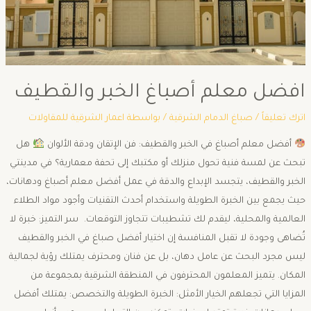
افضل معلم أصباغ الخبر والقطيف
اترك تعليقاً
/
صباغ الدمام الشرقية
/ بواسطة
اعمار الشرقية للمقاولات
أفضل معلم أصباغ في الخبر والقطيف: فن الإتقان ودقة الألوان
​هل
تبحث عن لمسة فنية تحول منزلك أو مكتبك إلى تحفة معمارية؟ في مدينتي
الخبر والقطيف، يتجسد الإبداع والدقة في عمل أفضل معلم أصباغ ودهانات،
حيث يجمع بين الخبرة الطويلة واستخدام أحدث التقنيات وأجود مواد الطلاء
العالمية والمحلية، ليقدم لك تشطيبات تتجاوز التوقعات. ​ سر التميز: خبرة لا
تُضاهى وجودة لا تقبل المنافسة ​إن اختيار أفضل صباغ في الخبر والقطيف
ليس مجرد البحث عن عامل دهان، بل عن فنان ومحترف يمتلك رؤية لجمالية
المكان. يتميز المعلمون المحترفون في المنطقة الشرقية بمجموعة من
المزايا التي تجعلهم الخيار الأمثل: ​الخبرة الطويلة والتخصص: يمتلك أفضل