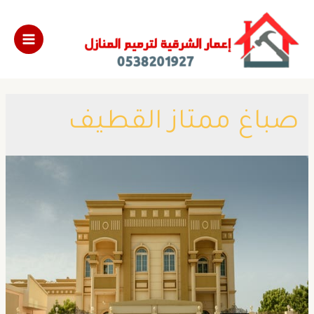
​صباغ ممتاز القطيف