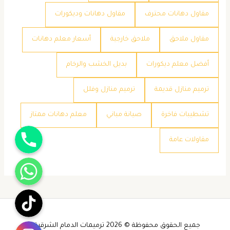
مقاول دهانات محترف
مقاول دهانات وديكورات
مقاول ملاحق
ملاحق خارجية
​أسعار معلم دهانات
​أفضل معلم ديكورات
​بديل الخشب والرخام
​ترميم منازل قديمة
​ترميم منازل وفلل
​تشطيبات فاخرة
​صيانة مباني
​معلم دهانات ممتاز
جوال
​مقاولات عامة
واتساب
تيك توك
انستقرام
جميع الحقوق محفوظة © 2026 ترميمات الدمام الشرقية -