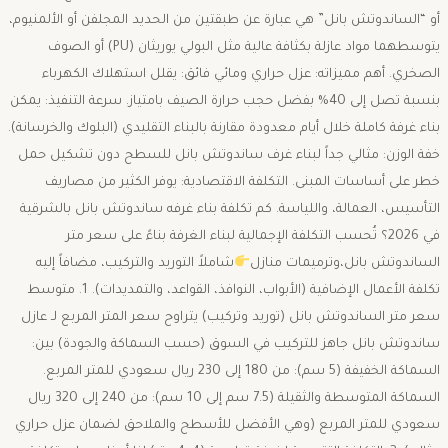
أو “الساندوتش بانل” هي عبارة عن طبقتين من الحديد المجلفن أو الألمنيوم،
يتوسطهما مواد عازلة بكثافة عالية مثل البولي يوريثان (PU) أو الصوف
الصخري. ​أهم مميزاته: ​عزل حراري ومائي فائق: يقلل استهلاك الكهرباء
بنسبة تصل إلى 40% بفضل حجب حرارة الصيف بامتياز. ​سرعة التنفيذ: يمكن
بناء غرفة كاملة خلال أيام معدودة مقارنة بالبناء التقليدي (البلوك والخرسانة).
​خفة الوزن: مثالي جداً لبناء غرف ساندوتش بانل للسطح دون تشكيل حمل
خطر على أساسات المبنى. ​التكلفة الاقتصادية: يوفر الكثير من مصاريف
التأسيس، العمالة، واللياسة. ​كم تكلفة بناء غرفه ساندوتش بانل بالشرقية
في 2026؟ ​تُحسب التكلفة الإجمالية لبناء الغرفة بناءً على سعر متر
الساندوتش بانل،وترميمات منازل
شاملاً التوريد والتركيب، مضافاً إليه
تكلفة الأعمال الإضافية (الأبواب، النوافذ، القواعد، والتمديدات). ​1. متوسط
سعر متر الساندوتش بانل (توريد وتركيب) ​يتراوح سعر المتر المربع لـ عازل
ساندوتش بانل جاهز للتركيب في السوق (حسب السماكة والجودة) بين: ​
السماكة الخفيفة (5 سم): من 180 إلى 230 ريال سعودي للمتر المربع. ​
السماكة المتوسطة والثقيلة (7.5 سم إلى 10 سم): من 240 إلى 320 ريال
سعودي للمتر المربع (وهي الأفضل للأسطح والملاحق لضمان عزل حراري