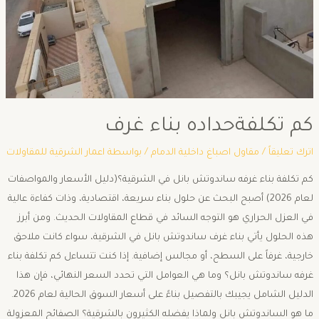
كم تكلفةحداده بناء غرف
اترك تعليقاً
/
مقاول اصباغ داخلية الدمام
/ بواسطة
اعمار الشرقية للمقاولات
كم تكلفة بناء غرفه ساندوتش بانل في الشرقية؟(دليل الأسعار والمواصفات
لعام 2026) ​أصبح البحث عن حلول بناء سريعة، اقتصادية، وذات كفاءة عالية
في العزل الحراري هو التوجه السائد في قطاع المقاولات الحديث. ومن أبرز
هذه الحلول يأتي بناء غرف ساندوتش بانل في الشرقية، سواء كانت ملاحق
خارجية، غرفاً على السطح، أو مجالس إضافية. ​إذا كنت تتساءل كم تكلفة بناء
غرفه ساندوتش بانل؟ وما هي العوامل التي تحدد السعر النهائي، فإن هذا
الدليل الشامل يجيبك بالتفصيل بناءً على أسعار السوق الحالية لعام 2026. ​
ما هو الساندوتش بانل ولماذا يفضله الكثيرون بالشرقية؟ ​الصفائح المعزولة