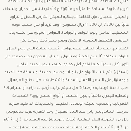
مثالي). ​2. التكلفة التقديرية لغرفة قياسية (4×4 متر) ​إذا أردنا حساب تكلفة
تقريبية لغرفة بمساحة 16 متراً مربعاً (ارتفاع 3 أمتار) تشمل الجدران والسقف
والهيكل الحديدي، فإن التكلفة الإجمالية للهيكل الخارجي المعزول تتراوح
غالباً بين 7,500 إلى 11,500 ريال سعودي (وقد تزيد أو تقل حسب جودة
التشطيب الداخلي ونوع النوافذ والأبواب). ​العوامل المؤثرة على تكلفة بناء
الغرفةفي المنطقة الشرقية ​لا يمكن وضع سعر ثابت وموحد لكل
المشاريع، حيث تتأثر التكلفة بعدة عوامل رئيسية: ​سمك اللوح ونوع العزل:
الألواح بسماكة 10 سم المحشوة بالبولي يوريثان المحقون تحت ضغط عالٍ
تكون أعلى سعراً لكنها تقدم أعلى كفاءة تكييف. ​سعر الحديد الداخلي
(الهيكل): يتم تثبيت الألواح على تيوبات وجسور حديدية، وسماكة هذا الحديد
ونوعه تؤثر على السعر. ​الأعمال المدنية والتشطيبات: هل تحتاج الغرفة إلى
صب قاعدة خرسانية (أرضية)؟ هل سيتم تركيب أرضيات باركيه أو سيراميك؟
وتغطية الجدران داخلياً بـ بديل الخشب أو ألواح الجبس بورد؟ ​التمديدات
الكهربائية والصحية: شبكة الإضاءة، التكييف، والتمديدات الداخلية. ​مقارنة
سريعة: الساندوتش بانل ضد البناء التقليدي وجه المقارنة غرف ساندوتش
بانل في الشرقية البناء التقليدي (بلوك وخرسانة) مدة التنفيذ من 3 إلى 7 أيام
من 3 إلى 6 أسابيع التكلفة الإجمالية اقتصادية ومنخفضة مرتفعة (مواد +