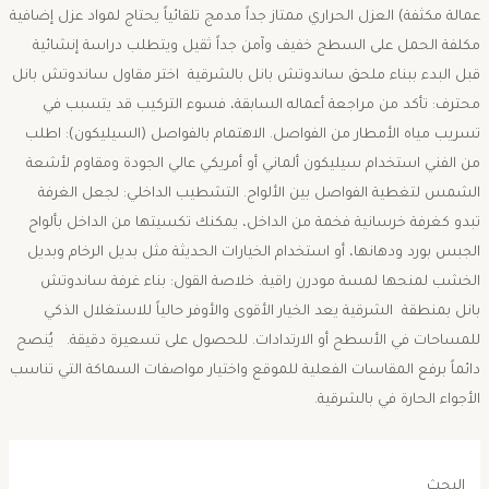
عمالة مكثفة) العزل الحراري ممتاز جداً مدمج تلقائياً يحتاج لمواد عزل إضافية
مكلفة الحمل على السطح خفيف وآمن جداً ثقيل ويتطلب دراسة إنشائية
قبل البدء ببناء ملحق ساندوتش بانل بالشرقية ​اختر مقاول ساندوتش بانل
محترف: تأكد من مراجعة أعماله السابقة، فسوء التركيب قد يتسبب في
تسريب مياه الأمطار من الفواصل. ​الاهتمام بالفواصل (السيليكون): اطلب
من الفني استخدام سيليكون ألماني أو أمريكي عالي الجودة ومقاوم لأشعة
الشمس لتغطية الفواصل بين الألواح. ​التشطيب الداخلي: لجعل الغرفة
تبدو كغرفة خرسانية فخمة من الداخل، يمكنك تكسيتها من الداخل بألواح
الجبس بورد ودهانها، أو استخدام الخيارات الحديثة مثل بديل الرخام وبديل
الخشب لمنحها لمسة مودرن راقية. ​خلاصة القول: بناء غرفة ساندوتش
بانل بمنطقة الشرقية يعد الخيار الأقوى والأوفر حالياً للاستغلال الذكي
للمساحات في الأسطح أو الارتدادات. للحصول على تسعيرة دقيقة. يُنصح
دائماً برفع المقاسات الفعلية للموقع واختيار مواصفات السماكة التي تناسب
الأجواء الحارة في بالشرقية.
البحث