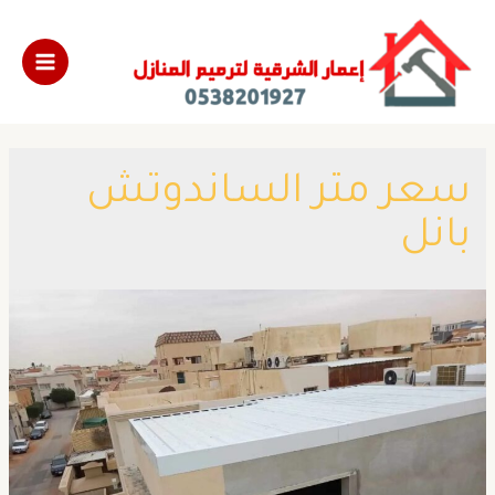
سعر متر الساندوتش
بانل