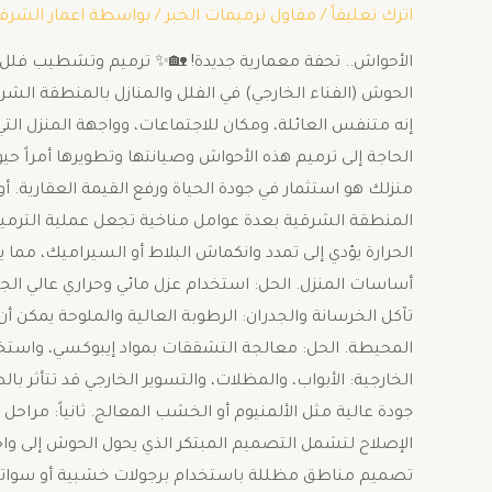
اترك تعليقاً
/
مقاول ترميمات الخبر
/ بواسطة
اعمار الشرق
الأحواش.. تحفة معمارية جديدة! 🏡✨ ترميم وتشطيب فلل وم
الحوش (الفناء الخارجي) في الفلل والمنازل بالمنطقة الشرق
إنه متنفس العائلة، ومكان للاجتماعات، وواجهة المنزل ا
الحاجة إلى ترميم هذه الأحواش وصيانتها وتطويرها أمراً 
منزلك هو استثمار في جودة الحياة ورفع القيمة العقارية. ​أولا
المنطقة الشرقية بعدة عوامل مناخية تجعل عملية الترميم
الحرارة يؤدي إلى تمدد وانكماش البلاط أو السيراميك، مما
أساسات المنزل. الحل: استخدام عزل مائي وحراري عالي الجود
تآكل الخرسانة والجدران: الرطوبة العالية والملوحة يمكن 
المحيطة. الحل: معالجة التشققات بمواد إيبوكسي، واستخدا
الخارجية: الأبواب، والمظلات، والتسوير الخارجي قد تتأثر بال
جودة عالية مثل الألمنيوم أو الخشب المعالج. ​ثانياً: مر
الإصلاح لتشمل التصميم المبتكر الذي يحول الحوش إلى و
تصميم مناطق مظللة باستخدام برجولات خشبية أو سواتر 