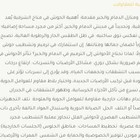
ية للمقاولات
نازل الدمام والخبر مقدمة: أهمية الحوش في مناخ الشرقية ​يُعد
ية، وتحديداً في مدينتي الدمام والخبر، أكثر من مجرد مساحة إضافية؛
لتي تعكس ذوق ساكنيه. في ظل الطقس الحار والرطوبة العالية، تصبح
حيوياً لضمان جمالها ومتانتها. إن استثمارك في ترميم وتشطيب حوش
ً: لماذا تحتاج الأحواش إلى الترميم في الدمام والخبر؟ ​تتأثر الأحواش ف
 ضرورية بشكل دوري: ​مشاكل الأرضيات والتسربات: ارتفاع درجات
 يسبب التشققات وتجمعات المياه، وقد يؤدي إلى تسربات تؤثر على
ة قبل تركيب الأرضيات الجديدة، واختيار بلاط مقاوم للعوامل الجوية. ​
أن تسرع من تآكل الأجزاء الخرسانية، وظهور التشققات في الجدران
م دهانات خارجية مقاومة للعوامل الجوية والملوحة. ​تلف التجهيزات
صدأ أو التلف. الحل: الصيانة الدورية واستبدال المواد التالفة بأخرى ذات
احل التشطيب العصري لأحواش الفلل ​تتجاوز عملية التشطيب مجرد
احة عصرية: ​تخطيط المساحات: ​مناطق الجلوس (الجلسات الخارجية):
مودرن لتوفير الخصوصية والحماية من الشمس. ​الممرات والأرضيات