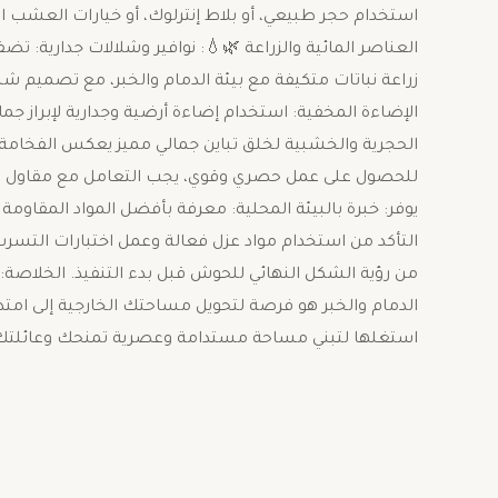
استخدام حجر طبيعي، أو بلاط إنترلوك، أو خيارات العشب ال
العناصر المائية والزراعة 🌿💧: ​نوافير وشلالات جدارية: ت
زراعة نباتات متكيفة مع بيئة الدمام والخبر، مع تصميم شبك
الإضاءة المخفية: استخدام إضاءة أرضية وجدارية لإبراز جمال
الحجرية والخشبية لخلق تباين جمالي مميز يعكس الفخامة. ​ث
للحصول على عمل حصري وقوي، يجب التعامل مع مقاول تر
يوفر: ​خبرة بالبيئة المحلية: معرفة بأفضل المواد المقاومة 
من رؤية الشكل النهائي للحوش قبل بدء التنفيذ. ​الخلاصة:
الدمام والخبر هو فرصة لتحويل مساحتك الخارجية إلى امتدا
استغلها لتبني مساحة مستدامة وعصرية تمنحك وعائلتك ا