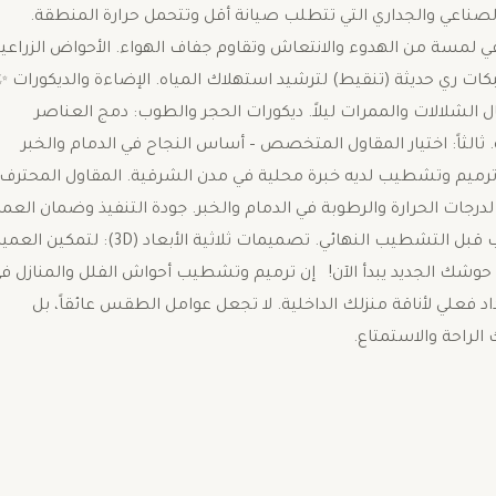
صناعي والجداري التي تتطلب صيانة أقل وتتحمل حرارة المنطقة. ​
ضفي لمسة من الهدوء والانتعاش وتقاوم جفاف الهواء. ​الأحواض الزراعية
ات ري حديثة (تنقيط) لترشيد استهلاك المياه. ​الإضاءة والديكورات ✨:
 الشلالات والممرات ليلاً. ​ديكورات الحجر والطوب: دمج العناصر
الثاً: اختيار المقاول المتخصص – أساس النجاح في الدمام والخبر ​
ميم وتشطيب لديه خبرة محلية في مدن الشرقية. المقاول المحترف
لدرجات الحرارة والرطوبة في الدمام والخبر. ​جودة التنفيذ وضمان العمل
التأكد من استخدام مواد عزل فعالة وعمل اختبارات التسرب قبل التشطيب النهائي. ​تصميمات ثلاثية الأبعاد (3D): لتمك
 حوشك الجديد يبدأ الآن! ​إن ترميم وتشطيب أحواش الفلل والمنازل ف
د فعلي لأناقة منزلك الداخلية. لا تجعل عوامل الطقس عائقاً، بل
لراحة والاستمتاع.