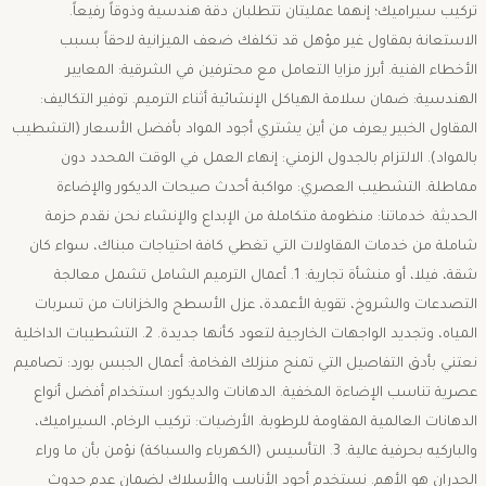
تركيب سيراميك؛ إنهما عمليتان تتطلبان دقة هندسية وذوقاً رفيعاً.
الاستعانة بمقاول غير مؤهل قد تكلفك ضعف الميزانية لاحقاً بسبب
الأخطاء الفنية. ​أبرز مزايا التعامل مع محترفين في الشرقية: ​المعايير
الهندسية: ضمان سلامة الهياكل الإنشائية أثناء الترميم. ​توفير التكاليف:
المقاول الخبير يعرف من أين يشتري أجود المواد بأفضل الأسعار (التشطيب
بالمواد). الالتزام بالجدول الزمني: إنهاء العمل في الوقت المحدد دون
مماطلة. التشطيب العصري: مواكبة أحدث صيحات الديكور والإضاءة
الحديثة. ​خدماتنا: منظومة متكاملة من الإبداع والإنشاء ​نحن نقدم حزمة
شاملة من خدمات المقاولات التي تغطي كافة احتياجات مبناك، سواء كان
شقة، فيلا، أو منشأة تجارية: ​1. أعمال الترميم الشامل ​تشمل معالجة
التصدعات والشروخ، تقوية الأعمدة، عزل الأسطح والخزانات من تسربات
المياه، وتجديد الواجهات الخارجية لتعود كأنها جديدة. ​2. التشطيبات الداخلية ​
نعتني بأدق التفاصيل التي تمنح منزلك الفخامة: ​أعمال الجبس بورد: تصاميم
عصرية تناسب الإضاءة المخفية. ​الدهانات والديكور: استخدام أفضل أنواع
الدهانات العالمية المقاومة للرطوبة. ​الأرضيات: تركيب الرخام، السيراميك،
والباركيه بحرفية عالية. ​3. التأسيس (الكهرباء والسباكة) ​نؤمن بأن ما وراء
الجدران هو الأهم. نستخدم أجود الأنابيب والأسلاك لضمان عدم حدوث