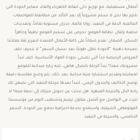
أعطال مستقبلية، مع توزيع ذكي لنقاط الكهرباء والماء. ​معايير الجودة التي
نلتزم بها ​نحن لا نسلم مشروعاً إلا بعد التأكد من مطابقتة للمواصفات
العالمية: ​الدقة في التنفيذ: زوايا قائمة، جدران مستوية تماماً، وتمديدات
مخفية بإتقان. ​نظافة الموقع: نحرص على تسليم الموقع نظيفاً وجاهزاً
للسكن. ​الضمان: نقدم ضماناً على كافة الأعمال المنفذة لتعزيز ثقة عملائنا. ​
نصيحة ذهبية: “الجودة تظل طويلاً بعد نسيان السعر.” لا تنجرف خلف
العروض الرخيصة جداً التي تضحي بجودة المواد الأساسية. ​كيف تبدأ
مشروعك معنا؟ ​تبدأ الرحلة باتصال هاتفي، يليه زيارة ميدانية للموقع
لمعاينته وتقديم استشارة فنية مجانية. بعد ذلك، يتم وضع مقايسة دقيقة
توضح التكاليف والجدول الزمني، لنبدأ بعدها مرحلة التنفيذ التي تضمن لك
راحة البال والنتيجة المبهرة. ​هل تبحث عن تحويل منزلك إلى تحفة فنية؟ لا
تتردد في التواصل مع أفضل مقاول ترميم وتشطيب اليوم من موسستنا
الموثوقةفي الشرقية، واستمتع بخدمة احترافية تجمع بين الجودة، السعر
التنافسي، والسرعة في التنفيذ.