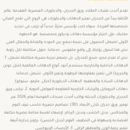
نقدم أحدث تقنيات الطلاء، ورق الجدران، والديكورات العصرية: ​المقدمة: عالم
الأناقة يبدأ من الجدران ​تعتبر الدهانات والديكورات هي الروح التي تمنح المباني
شخصيتها الفريدة. سواء كنت تؤسس منزلاً جديداً أو ترغب في تجديد
مكتبك، فإن اختيار مؤسسة دهانات وديكور متخصصة ​ هو الخطوة
الأولى لضمان الحصول على نتيجة تجمع بين الجودة والمتانة والجمال الفني.
نحن هنا لنحول رؤيتك إلى واقع ملموس. ​خدماتنا: حلول متكاملة لكل زاوية ​
نحن لا نقدم مجرد صبغ للجدران، بل نصمم تجربة بصرية متكاملة تشمل: ​1.
الدهانات الداخلية والخارجية ​نستخدم أجود أنواع الدهانات العالمية (مثل جوتن
والجزيرة) التي تتميز بمقاومتها للرطوبة وتغير الألوان. تشمل خدماتنا: ​
الدهانات السادة والمطفية. ​الدهانات الديكورية (خيال، مارمو، ستوكو). ​
دهانات البروفايل والرشات الخارجية المقاومة للعوامل الجوية. ​2. تركيب ورق
الجدران والديكورات البديلة ​نواكب أحدث صيحات الموضة لعام 2026 عبر
توفير: ​ورق جدران ثلاثي الأبعاد (3D): تصاميم حصرية تناسب غرف النوم
والمجالس. ​بديل الخشب وبديل الرخام: لإضفاء لمسة فخامة عصرية بتكلفة
اقتصادية وسهولة في التنظيف. ​الفوم (بديل الجبس): براويز جدارية أنيقة
تتميز بخفة الوزن والمظهر الراقي. ​3. الأرضيات الإيبوكسي ​