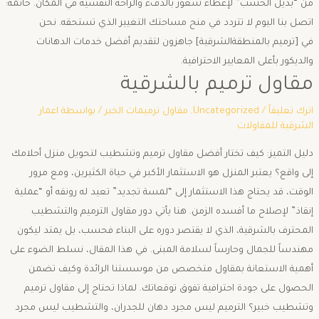
من “بديل الخشب” لإعطاء شعور بالدفء والراحة النفسية في المكان. ​خاتمة:
اتصل بنا اليوم ​لا تتردد في منح مساحتك التغيير الذي تستحقه. نحن
في [ترميم بالمنطقةالشرقية] جاهزون لتقديم أفضل خدمات الدهانات
والديكور بأعلى المعايير الاحترافية.
مقاول ترميم بالشرقية
اترك تعليقاً
/
Uncategorized
,
مقاول ترميمات الخبر
/ بواسطة
اعمار
الشرقية للمقاولات
دليل التميز: كيف تختار أفضل مقاول ترميم وتشطيب لتحويل منزل أحلامك
إلى واقع؟ ​يعتبر المنزل هو الاستثمار الأكبر في حياة الكثيرين، ومع مرور
الوقت، قد يحتاج هذا الاستثمار إلى “لمسة تجديد” تعيد له رونقه أو “عملية
إنقاذ” لإصلاح ما أفسده الزمن. هنا يأتي دور مقاول الترميم والتشطيب
المحترف بالشرقية، الذي لا يقتصر دوره على البناء فحسب، بل يمتد ليكون
مهندساً للجمال وحارساً لسلامة المبنى. ​في هذا المقال، نسلط الضوء على
أهمية الاستعانة بمقاول متخصص من موسستنا الرائدة وكيف تضمن
الحصول على جودة احترافية تفوق توقعاتك. ​لماذا تحتاج إلى مقاول ترميم
وتشطيب خبير؟ ​الترميم ليس مجرد دهان للجدران، والتشطيب ليس مجرد