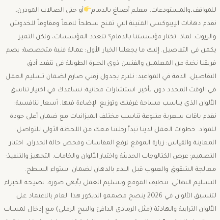
للمواقف،والمستودعات، معلم أصباغ بالدمام
أو حتى الصالات المودرن،
نقدم دهانات الإيبوكسي المتينة التي تمنح سطحاً لامعاً ومقاوماً للخدوش
والزيوت. ​لماذا تختار مؤسستنا بالدمام؟ ​تتعدد المؤسسات، ولكن التميز
يكمن في التفاصيل. إليك ما يجعلنا الخيار الأول: ​عمالة فنية متخصصة: يضم
فريقنا نخبة من المعلمين والفنيين ذوي الخبرة الطويلة في تنفيذ أدق
التفاصيل. ​الدقة في المواعيد: نلتزم بجدول زمني صارم لضمان تسليم العمل
في الوقت المحدد دون تأخير. ​استشارات مجانية: نساعدك في اختيار تناسق
الألوان الذي يناسب مساحة غرفتك وتوزيع الإضاءة فيها. أسعار تنافسية:
نقدم باقات سعرية متنوعة تناسب مختلف الميزانيات مع ضمان أعلى جودة
للمواد. ​خطوات العمل لدينا ​تبدأ رحلتنا معك من اللحظة الأولى للتواصل: ​
المعاينة والقياس: زيارة الموقع لرفع المقاسات وفحص حالة الجدران. ​اختيار
التصميم: عرض الكتالوجات الحديثة واختيار الألوان والخامات. ​التجهيز والتنفيذ:
معالجة الشقوق والعيوب قبل البدء بالدهان لضمان استواء السطح. ​
التسليم النهائي: تنظيف الموقع وتسليم العمل بأبهى صورة. ​نصيحة الخبراء
لتنسيق الألوان في 2026 ​ينصح مصممو الديكور هذا العام بالاعتماد على
الألوان الترابية والهادئة (مثل الرمادي الدافئ والبيج الرملي) مع إدخال لمسات