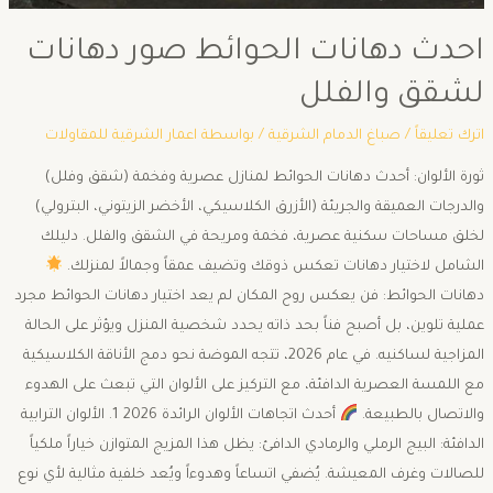
احدث دهانات الحوائط صور دهانات
لشقق والفلل
اترك تعليقاً
/
صباغ الدمام الشرقية
/ بواسطة
اعمار الشرقية للمقاولات
ثورة الألوان: أحدث دهانات الحوائط لمنازل عصرية وفخمة (شقق وفلل) ​
والدرجات العميقة والجريئة (الأزرق الكلاسيكي، الأخضر الزيتوني، البترولي)
لخلق مساحات سكنية عصرية، فخمة ومريحة في الشقق والفلل. دليلك
الشامل لاختيار دهانات تعكس ذوقك وتضيف عمقاً وجمالاً لمنزلك. ​
دهانات الحوائط: فن يعكس روح المكان ​لم يعد اختيار دهانات الحوائط مجرد
عملية تلوين، بل أصبح فناً بحد ذاته يحدد شخصية المنزل ويؤثر على الحالة
المزاجية لساكنيه. في عام 2026، تتجه الموضة نحو دمج الأناقة الكلاسيكية
مع اللمسة العصرية الدافئة، مع التركيز على الألوان التي تبعث على الهدوء
والاتصال بالطبيعة. ​
أحدث اتجاهات الألوان الرائدة 2026 ​1. الألوان الترابية
الدافئة: ​البيج الرملي والرمادي الدافئ: يظل هذا المزيج المتوازن خياراً ملكياً
للصالات وغرف المعيشة. يُضفي اتساعاً وهدوءاً ويُعد خلفية مثالية لأي نوع