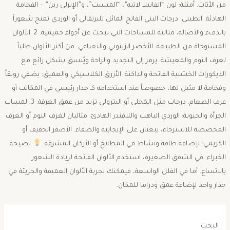
من الأثاث. ​أمثلة: لون “الفانيلا لاتيه”، “الميست”، و”الإيرلي رين” – الفخامة
الهادئة. ​الطيني: درجات البني الفاتح المائل للبرتقالي أو الوردي تمنح شعوراً
بالدفء والأصالة، مثالية للمساحات التي تبحث عن أجواء حميمية. ​2. الألوان
المستوحاة من الطبيعة: ​الأخضر الزيتوني والنعناعي: من أكثر الألوان طلباً
لغرف النوم والمعيشة. يرمز إلى التجديد والراحة ويُنسق بشكل رائع مع
الديكورات الخشبية الفاتحة والداكنة. ​الأزرق الكلاسيكي والعميق: يضفي رونقاً
وفخامة لا مثيل لها، خصوصاً عند استخدامه كـ جدار رئيسي في المكاتب أو
غرف الطعام. درجات مثل الكحلي أو البترولي تزيد من عمق الغرفة. ​3. لمسات
الجرأة والحيوية: ​الوردي الباهت واللافندر الهادئ: مثاليان لغرف النوم أو الغرف
المخصصة للاسترخاء، يبعثان على الإيجابية والصفاء. الأصفر الخفيف أو
الكريمي: لإضافة طاقة ونشاط في المطابخ أو الأركان المشرقة.
نصيحة
الخبراء: في الشقق الصغيرة، استخدم الألوان الفاتحة لزيادة الشعور
بالاتساع. أما في الفلل الواسعة، فيمكنك تجربة الألوان العميقة والجريئة في
جدار واحد لإضافة عمق ودراما للمكان.
البحث