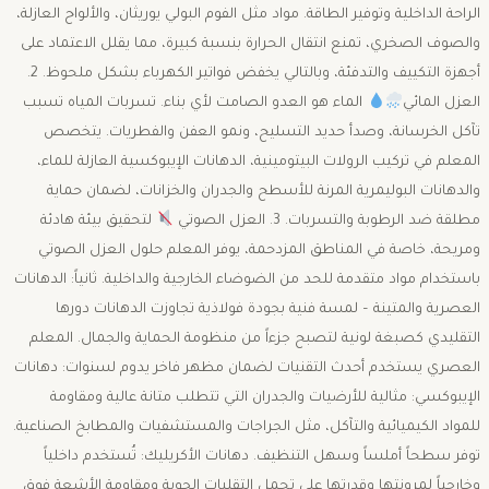
الراحة الداخلية وتوفير الطاقة. مواد مثل الفوم البولي يوريثان، والألواح العازلة،
والصوف الصخري، تمنع انتقال الحرارة بنسبة كبيرة، مما يقلل الاعتماد على
أجهزة التكييف والتدفئة، وبالتالي يخفض فواتير الكهرباء بشكل ملحوظ. ​2.
العزل المائي
​الماء هو العدو الصامت لأي بناء. تسربات المياه تسبب
تآكل الخرسانة، وصدأ حديد التسليح، ونمو العفن والفطريات. يتخصص
المعلم في تركيب الرولات البيتومينية، الدهانات الإيبوكسية العازلة للماء،
والدهانات البوليمرية المرنة للأسطح والجدران والخزانات، لضمان حماية
مطلقة ضد الرطوبة والتسربات. ​3. العزل الصوتي
​لتحقيق بيئة هادئة
ومريحة، خاصة في المناطق المزدحمة، يوفر المعلم حلول العزل الصوتي
باستخدام مواد متقدمة للحد من الضوضاء الخارجية والداخلية. ​ثانياً: الدهانات
العصرية والمتينة – لمسة فنية بجودة فولاذية ​تجاوزت الدهانات دورها
التقليدي كصبغة لونية لتصبح جزءاً من منظومة الحماية والجمال. المعلم
العصري يستخدم أحدث التقنيات لضمان مظهر فاخر يدوم لسنوات: ​دهانات
الإيبوكسي: مثالية للأرضيات والجدران التي تتطلب متانة عالية ومقاومة
للمواد الكيميائية والتآكل، مثل الجراجات والمستشفيات والمطابخ الصناعية.
توفر سطحاً أملساً وسهل التنظيف. ​دهانات الأكريليك: تُستخدم داخلياً
وخارجياً لمرونتها وقدرتها على تحمل التقلبات الجوية ومقاومة الأشعة فوق