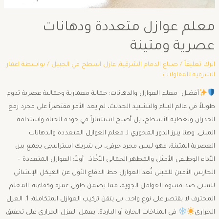
معلم عوازل متعددة ودهانات
عصرية ومتينة
اترك تعليقاً
/
صباغ الدمام الشرقية
,
عازل اسطح في الجبيل
/ بواسطة
اعمار
الشرقية للمقاولات
أفضل معلم العوازل والدهانات: حماية معمارية وجمالية عصرية تدوم
طويلاً ​في عالم البناء والتشييد الحديث، لم يعد الأمر مقتصراً على مجرد رفع
الجدران وتغطية الأسطح، بل أصبح استثماراً في جودة الحياة واستدامة
المبنى. وهنا يبرز الدور المحوري لـ معلم العوازل المتعددة والدهانات
العصرية المتينة، فهو ليس مجرد حرفي، بل شريك استراتيجي يجمع بين
الأداء الوظيفي الأمثل والمظهر الجمالي الأخّاذ. ​ أولاً: العوازل المتعددة –
الحارس الأمين للمبنى ​تُعد العوازل خط الدفاع الأول عن الهيكل الإنشائي
للمبنى ضد قسوة العوامل الجوية، مما يضمن طول عمره وكفاءته. المعلم
المحترف لا يقتصر على نوع واحد، بل يتقن تركيب العوازل المتكاملة: ​1. العزل
الحراري
​في المناخات الحارة أو الباردة، يعمل العزل الحراري على تحقيق