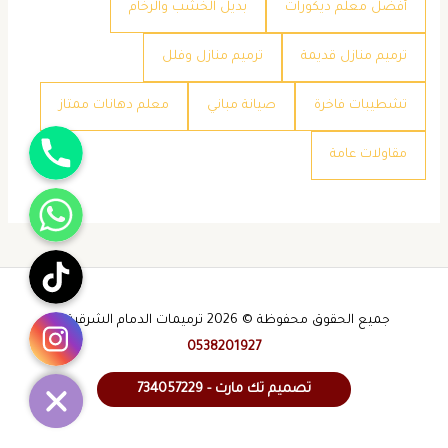
​أفضل معلم ديكورات
​بديل الخشب والرخام
​ترميم منازل قديمة
​ترميم منازل وفلل
​تشطيبات فاخرة
​صيانة مباني
​معلم دهانات ممتاز
جوال
​مقاولات عامة
واتساب
تيك توك
انستقرام
جميع الحقوق محفوظة © 2026 ترميمات الدمام الشرقية -
0538201927
تصميم تك مارت - 734057229