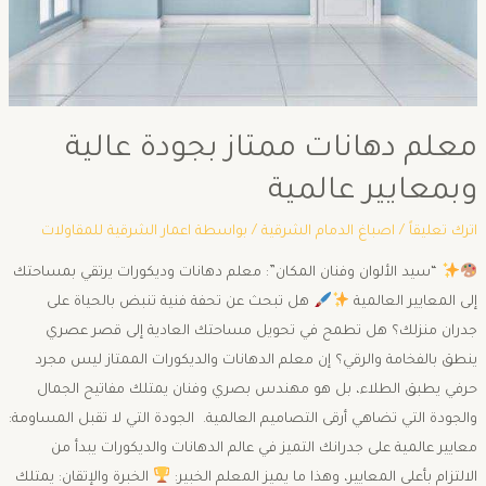
معلم دهانات ممتاز بجودة عالية
وبمعايير عالمية
اترك تعليقاً
/
اصباغ الدمام الشرقية
/ بواسطة
اعمار الشرقية للمقاولات
“سيد الألوان وفنان المكان”: معلم دهانات وديكورات يرتقي بمساحتك
إلى المعايير العالمية
​هل تبحث عن تحفة فنية تنبض بالحياة على
جدران منزلك؟ هل تطمح في تحويل مساحتك العادية إلى قصر عصري
ينطق بالفخامة والرقي؟ إن معلم الدهانات والديكورات الممتاز ليس مجرد
حرفي يطبق الطلاء، بل هو مهندس بصري وفنان يمتلك مفاتيح الجمال
والجودة التي تضاهي أرقى التصاميم العالمية. ​ الجودة التي لا تقبل المساومة:
معايير عالمية على جدرانك ​التميز في عالم الدهانات والديكورات يبدأ من
الالتزام بأعلى المعايير، وهذا ما يميز المعلم الخبير: ​
الخبرة والإتقان: يمتلك