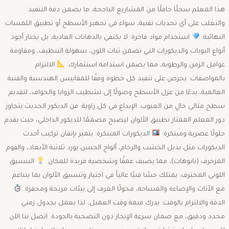
هذا المعلم سجلًا حافلًا من المشاريع الناجحة، ما يضمن دقة التنفيذ
والتغلب على أي تحديات تقنية، سواء في تجهيز الأسطح أو تطبيق اللمسات
النهائية. ​
استخدام مواد فاخرة: لا يكتفي بالدهانات العادية، بل يختار أجود
أنواع البويات والديكورات التي تضمن ثبات اللون، سهولة التنظيف، ومقاومة
عوامل الزمن والرطوبة، مما يضمن استدامة استثمارك. ​
الالتزام
بالمواصفات: يحرص على تنفيذ كل خطوة وفقًا للمقاييس الهندسية والفنية
العالمية، بدءًا من عزل الأسطح وصولًا إلى تشطيب الزوايا والحواف، لتقديم
سطح مثالي خالٍ من العيوب. ​الإبداع في كل زاوية: فن الديكور الحديث ​يتجاوز
دور المعلم الممتاز تطبيق الألوان ليصبح مصممًا للديكور الداخلي، حيث يقدم
حلولًا عصرية ومبتكرة: ​
الديكورات المبتكرة: يتميز بإتقان تركيب أحدث
الديكورات مثل بديل الخشب والرخام، ألواح الجبس بورد ثلاثية الأبعاد، والفوم
المزخرف (بانوهات)، مما يضيف عمقًا وشخصية فريدة للمكان. ​
التنسيق
اللوني المحترف: يمتلك حسًا فنيًا عالياً في اختيار وتنسيق الألوان بما يتناغم
مع الأثاث والإضاءة والمساحة، محولًا الغرف إلى بيئات مريحة ومحفزة. ​
الدقة والالتزام بالوقت: يدرك قيمة وقت العميل، لذا يعمل بجدول زمني
محدد ودقيق، مع ضمان سرعة الإنجاز دون التضحية بالجودة. اتصل بنا الآن