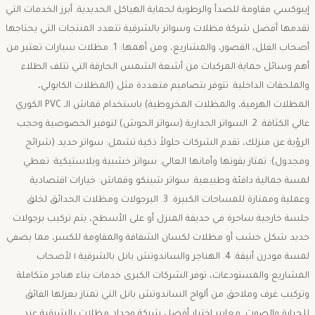
إيبوكسي مقاومة للصدأ والرطوبة لحماية الهياكل الحديدية. ​أبرز الخدمات التي
تقدمها أفضل شركة مظلات وسواتر بالشرقية ​تتعدد المنتجات التي يحتاجها
أصحاب الفلل، القصور، والمشاريع، ومن أهمها: ​1. مظلات سيارات ​تعتبر من
أهم وسائل حماية المركبات من أشعة الشمس الحارقة التي تتلف الطلاء
والملحقات الداخلية. تتوفر بتصاميم متعددة مثل (المظلات الكابولي،
المظلات الهرمية، والمظلات المخروطية) باستخدام قماش الـ PVC الكوري
عالي الكثافة. ​2. السواتر الجدارية (سواتر الحوش) ​لتوفير الخصوصية وحجب
الرؤية عن منزلك، تقدم الشركات حلولاً ذكية تشمل: ​سواتر حديد (شرائح
ومجدول): تمتاز بقوتها وأمانها العالي. ​سواتر خشبية وبلاستيكية: تعطي
لمسة جمالية دافئة وطبيعية. ​سواتر شينكو وقماش: خيارات اقتصادية
وعملية وممتازة للمساحات الكبيرة. ​3. البرجولات ومظلات الحدائق ​لخلق
جلسة خارجية ساحرة في حديقة المنزل أو على الأسطح، يتم تركيب برجولات
حديد شكل خشب أو مظلات لكسان الشفافة والمقاومة للكسر، مما يضفي
لمسة مودرن أنيقة. ​4. الهناجر والساندوتش بانل بالشرقية ١ ​لأصحاب
المشاريع والمستودعات، توفر الشركات الكبرى خدمات بناء هناجر متكاملة
وتركيب غرف وملاحق من ألواح الساندوتش بانل التي تمتاز بعزلها الفائق
للحرارة والصوت. ​معايير اختيار أفضل شركة وحداد مظلات بالشرقية ​عند