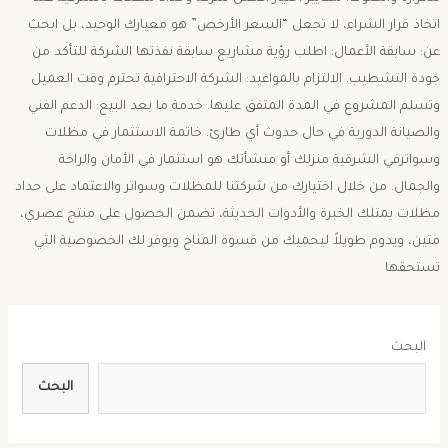
اتخاذ قرار الشراء، لا تجعل “السعر الأرخص” هو معيارك الوحيد، بل ابحث
عن: ​سابقة الأعمال: اطلب رؤية مشاريع سابقة نفذتها الشركة للتأكد من
جودة التشطيب. الالتزام بالمواعيد: الشركة الاحترافية تحترم وقت العميل
وتسلم المشروع في المدة المتفق عليها. ​خدمة ما بعد البيع: الدعم الفني
والصيانة الدورية في حال حدوث أي طارئ. ​خاتمة ​الاستثمار في مظلات
وسواترفي الشرقية منزلك أو منشأتك هو استثمار في الأمان والراحة
والجمال. من خلال اختيارك من شركتنا للمظلات وسواتر والاعتماد على حداد
مظلات يمتلك الخبرة والأدوات الحديثة، تضمن الحصول على منتج عصري،
متين، ويدوم طويلاً ليحميك من قسوة المناخ ويوفر لك الخصوصية التي
تستحقها
البحث
البحث