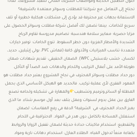
حلول التظليل الحديثة ومواصفات الشريك المثالي لتنفيذ مشروعك. ​لماذا
تحتاج إلى التعامل مع شركتنا للمظلات وسواتر معتمدة بالشرقية؟ ​
الاستعانة بجهات غير محترفة قد يؤدي إلى مشكلات هيكلية خطيرة أو تلف
سريع للخامات. بينما تضمن لك أفضل شركة مظلات وسواتر الحصول على
مزايا حصرية: ​معايير سلامة هندسية: تصاميم مدروسة تقاوم الرياح
الشديدة والأمطار الغزيرة دون خطر السقوط. تنوع الخامات: توفير خيارات
متعددة تناسب الميزانيات والأذواق كافة (قماش PVC، بولي إيثيلين، حديد،
لكسان، خشب بلاستيكي WPC). ​الضمان الحقيقي: تقديم شهادات ضمان
طويلة الأمد على أعمال التركيب واللحام والدهانات ضد الصدأ أو التآكل. ​
دور حداد مظلات وسواتر المحترف في نجاح المشروع ​يعتبر حداد مظلات هو
العمود الفقري لأي عملية تركيب. فالحديد هو الهيكل الأساسي الذي يحمل
المظلة أو الساتر،وترميم وتشطيب
والمهارة في تشكيله ولحامه تصنع
الفارق بين عمل يدوم لسنوات وعمل يتلف بعد أول موسم شتاء. ​ما الذي
يميز الحداد المحترف في الشرقية؟ ​الدقة في رفع المقاسات: لضمان
استغلال المساحة بالكامل دون هدر في المواد. الاحترافية في اللحام
والتقطيع: استخدام ماكينات حدادة حديثة لضمان تقفيل الزوايا والروابط
بكفاءة منعاً لدخول المياه. ​الطلاء العازل: استخدام دهانات نارية ومواد