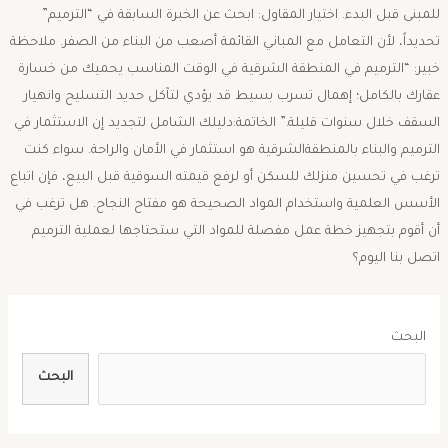
للمبنى قبل البدء. ​اختيار المقاول: ابحث عن الخبرة السابقة في “الترميم”
تحديداً، لأن التعامل مع المباني القائمة أصعب من البناء من الصفر. ​ملاحظة
خبير: “الترميم في المنطقة الشرقية في الوقت المناسب يحميك من خسارة
عقارك بالكامل؛ إهمال تسرب بسيط قد يؤدي لتآكل حديد التسليح وانهيار
السقف خلال سنوات قليلة.” ​الخاتمة:دليلك الشامل لتجديد ​إن الاستثمار في
الترميم والبناء بالمنطقةالشرقية هو استثمار في الأمان والراحة. سواء كنت
ترغب في تحسين منزلك للسكن أو لرفع قيمته السوقية قبل البيع، فإن اتباع
الأسس العلمية واستخدام المواد الصحيحة هو مفتاح النجاح. ​هل ترغب في
أن أقوم بتجهيز خطة عمل مفصلة للمواد التي ستحتاجها لعملية الترميم
اتصل بنا اليوم؟
البحث
البحث