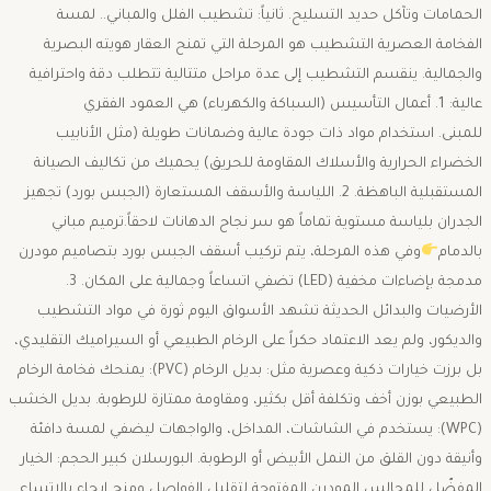
الحمامات وتآكل حديد التسليح. ​ثانياً: تشطيب الفلل والمباني.. لمسة
الفخامة العصرية ​التشطيب هو المرحلة التي تمنح العقار هويته البصرية
والجمالية. ينقسم التشطيب إلى عدة مراحل متتالية تتطلب دقة واحترافية
عالية: ​1. أعمال التأسيس (السباكة والكهرباء) ​هي العمود الفقري
للمبنى. استخدام مواد ذات جودة عالية وضمانات طويلة (مثل الأنابيب
الخضراء الحرارية والأسلاك المقاومة للحريق) يحميك من تكاليف الصيانة
المستقبلية الباهظة. ​2. اللياسة والأسقف المستعارة (الجبس بورد) ​تجهيز
الجدران بلياسة مستوية تماماً هو سر نجاح الدهانات لاحقاً.ترميم مباني
بالدمام
وفي هذه المرحلة، يتم تركيب أسقف الجبس بورد بتصاميم مودرن
مدمجة بإضاءات مخفية (LED) تضفي اتساعاً وجمالية على المكان. ​3.
الأرضيات والبدائل الحديثة ​تشهد الأسواق اليوم ثورة في مواد التشطيب
والديكور، ولم يعد الاعتماد حكراً على الرخام الطبيعي أو السيراميك التقليدي،
بل برزت خيارات ذكية وعصرية مثل: ​بديل الرخام (PVC): يمنحك فخامة الرخام
الطبيعي بوزن أخف وتكلفة أقل بكثير، ومقاومة ممتازة للرطوبة. ​بديل الخشب
(WPC): يستخدم في الشاشات، المداخل، والواجهات ليضفي لمسة دافئة
وأنيقة دون القلق من النمل الأبيض أو الرطوبة. ​البورسلان كبير الحجم: الخيار
المفضّل للمجالس المودرن المفتوحة لتقليل الفواصل ومنح إيحاء بالاتساع. ​