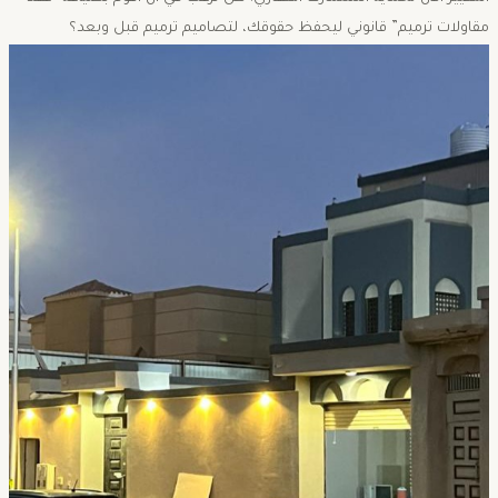
مقاولات ترميم” قانوني ليحفظ حقوقك، لتصاميم ترميم قبل وبعد؟