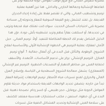
عصرية ​تتعرض المباني مع مرور الوقت لعوامل جوية مختلفة تؤثر على
كفاءتها الإنشائية وجمالها الخارجي والداخلي. هنا تبرز أهمية عملية
ترميم وتشطيب المباني، والتي لا تقتصر فقط على إعادة إحياء الجدران
القديمة، بل تمتد لتشمل رفع القيمة السوقية للعقار وتحويله إلى مساحة
عصرية تلبي احتياجات السكن الحديث. ​سواء كنت تمتلك فيلا قديمة وترغب
في تجديدها، أو استلمت عقاراً عظم وتريد تشطيبه بأعلى جودة، فإن هذا
الدليل الشامل يقدم لك الخطة المتكاملة للتنفيذ. ​أولاً: ترميم المباني.. حبل
الأمان لعقارك ​عملية الترميم هي الخطوة الإنشائية الأولى والأساسية لعلاج
الشروخ، الرطوبة، والتآكل قبل البدء في أي أعمال جمالية. ​1. أنواع ترميم
المنازل: ​الترميم الإنشائي: يركز على تدعيم الأساسات، الأعمدة، والأسقف
لحماية المبنى من مخاطر الانهيار أو التصدعات الخطيرة. ​الترميم غير الإنشائي
(المعماري): يشمل معالجة الشروخ السطحية في اللياسة، وإصلاح العزل
المائي والحراري لمنع تسربات مياه الأمطار. ​ترميم الواجهات: إشراقة العقار
تبدأ من خارجه. يتضمن تجديد الواجهات القديمة باستخدام مواد حديثة تقاوم
العوامل الجوية مثل بروفايل، حجر طبيعي، أو كسر رخام. ​نصيحة ذهبية: قبل
البدء في أي خطوة، استعن بـ مكتب استشارات هندسية معتمد للكشف
على سلامة المبنى الإنشائية وتحديد المشاكل الخفية مثل تسربات