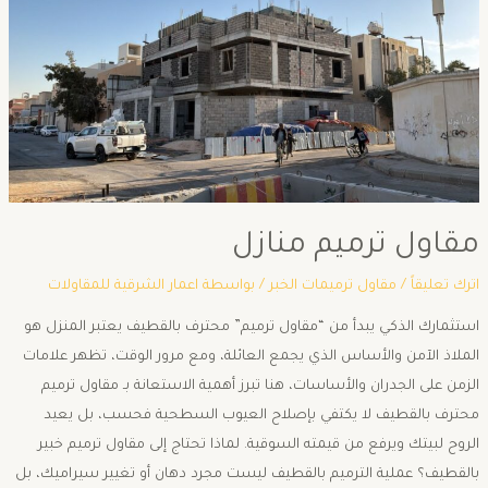
مقاول ترميم منازل
اترك تعليقاً
/
مقاول ترميمات الخبر
/ بواسطة
اعمار الشرقية للمقاولات
استثمارك الذكي يبدأ من “مقاول ترميم” محترف بالقطيف ​يعتبر المنزل هو
الملاذ الآمن والأساس الذي يجمع العائلة، ومع مرور الوقت، تظهر علامات
الزمن على الجدران والأساسات، هنا تبرز أهمية الاستعانة بـ مقاول ترميم
محترف بالقطيف لا يكتفي بإصلاح العيوب السطحية فحسب، بل يعيد
الروح لبيتك ويرفع من قيمته السوقية. ​لماذا تحتاج إلى مقاول ترميم خبير
بالقطيف؟ ​عملية الترميم بالقطيف ليست مجرد دهان أو تغيير سيراميك، بل