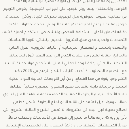
تهدف إلى إطالة عمر المبنى من خلال تقوية عناصره الإنشائية (الأعمدة،
القواعد، والأسقف). بينما يركز التجديد على الجوانب التجميلية، يغوص الترميم
في معالجة العيوب الجوهرية مثل الرطوبة، تسربات المياه، وتآكل الحديد. ​2.
مراحل عملية الترميم الاحترافية ​تمر عملية الترميم الناجحة بخطوات علمية
دقيقة لضمان الأمان الاستدامة: ​الفحص والتشخيص: استخدام أجهزة كشف
التصدعات وتحديد مدى عمق الشروخ. ​التدعيم الإنشائي: تقوية الأساسات
والأعمدة باستخدام القمصان الخرسانية أو الألياف الكربونية. ​العزل المائي
والحراري: حماية المبنى من تقلبات المناخ التي تعد العدو الأول للخرسانة. ​
التشطيب النهائي: إعادة الوجه الجمالي للمبنى باستخدام مواد حديثة تتناسب
مع التصميم المطلوب. ​3. أحدث تقنيات البناء والترميم في 2026 ​دخلت
التكنولوجيا بقوة في هذا القطاع، ومن أبرز التوجهات الحالية: ​المواد الذكية:
استخدام خرسانة ذاتية المعالجة تغلق الشقوق الصغيرة تلقائياً. ​الطباعة
ثلاثية الأبعاد: لترميم الزخارف المعمارية المعقدة بدقة متناهية. ​العزل النانوي:
دهانات ومواد عزل تعتمد على تقنية النانو لمنع الرطوبة بشكل قطعي. .
نصائح ذهبية قبل البدء في مشروعك ​لا تهمل الشروخ المائلة: الشروخ التي
تأتي بزاوية 45 درجة غالباً ما تشير إلى هبوط في الأساسات وتتطلب تدخلاً
فورياً. ​المخططات الأصلية: حاول دائماً الحصول على المخططات الإنشائية