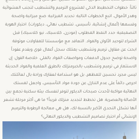
ثالثاً: خطوات التخطيط الذكي لمشروع الترميم والتشطيب ​لتجنب العشوائية
وهدر الأموال، اتبع الخطوات التالية: ​تحديد الميزانية: ضع ميزانية واضحة
وقسمها (أعمال إنشائية، تأسيس، تشطيب نهائي، ديكورات). ​اختيار الهوية
التصميمية: حدد النمط المطلوب (مودرن، كلاسيك، نيو كلاسيك) قبل
الشراء لتوحيد الألوان والمواد. ​التعاقد مع مؤسستنا للمقاولات موثوقة:
ابحث عن مقاول ترميم وتشطيب يمتلك سجل أعمال قوي ويقدم عقوداً
واضحة توضح جدول الدفعات ومواصفات المواد بالملي. ​خلاصة القول: ​إن
الاستثمار في ترميم وتشطيب بالخبرمنزلك بالطرق العلمية والمواد الحديثة
ليس مجرد تحسين للمظهر، بل هو استدامة لعقارك وراحة بال لعائلتك.
احرص دائماً على عدم التنازل عن جودة مواد التأسيس، واجعل لمستك
النهائية مواكبة لأحدث صيحات الديكور لتوفر لنفسك بيئة سكنية تجمع بين
الأصالة والعصرية. ​هل تخطط لتجديد منزلك قريباً؟ ما هي أكثر مرحلة تشعر
أنها تشكل التحدي الأكبر بالنسبة لك، هل هي معالجة الرطوبة والترميم
الإنشائي أم اختيار تصاميم التشطيب والديكور النهائي؟