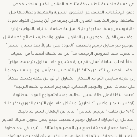
هي عملية هندسية تتطلب دقة متناهية. المقاول الخبير يمنحك: ​فحص
دقيق للإنشاءات: الكشف عن الشقوق الشيرية والعميقة ومعالجتها قبل
تفاقمها. ​توفير التكاليف: المقاول الذكي يعرف من أين يشتري المواد بجودة
عالية وسعر جملة، مما يوفر عليك ميزانية ضخمة. ​الالتزام بالمواعيد: إدارة
الوقت هي الفارق الجوهري بين المقاول الهاوي والمحترف. نصائح ذهبية قبل
التوقيع مع مقاول ترميم بالقطيف ​”الجودة تبقى طويلاً بعد نسيان السعر.”
لا تنجرف خلف العروض الرخيصة جداً التي قد تكلفك أضعافاً في الصيانة
لاحقاً. ​اطلب سابقة أعمال: قم بزيارة مشاريع قام المقاول بترميمها مؤخراً. ​
العقد التفصيلي: تأكد من كتابة كل التفاصيل، بدءاً من نوع الإسمنت وصولاً
إلى ماركة مقابض الأبواب. ​الضمان: المقاول الواثق من عمله يمنحك ضماناً
على خدمات العزل والترميم الإنشائي. ​كيف يتم احتساب تكلفة الترميم؟ ​
تعتمد التكلفة على حالة المبنى الحالية، ومساحته،ونوع المواد المطلوبة
(لوكس، سوبر لوكس، أو تجاري). وبشكل عام، فإن الترميم الدوري يوفر عليك
40% من تكلفة “الترميم الشامل” الناتج عن الإهمال لسنوات. دليلك
الشامل: ​إن اختيارك لـ مقاول ترميم بالقطيف مبدع يعني تحويل منزلك القديم
إلى تحفة معمارية حديثة تجمع بين العصرية والمتانة. لا تتردد في بدء خطوة
التغيير الآن لحماية استثمارك العقاري. ​هل ترغب في أن أقوم بصياغة “عقد