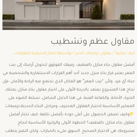
مقاول عظم وتشطيب
اترك تعليقاً
/
مقاول ترميمات الخبر
/ بواسطة
اعمار الشرقية للمقاولات
أفضل مقاول بناء منازل بالقطيف: رفيقك الموثوق لتحويل أرضك إلى بيت
العمر ​يعتبر قرار بناء منزل جديد أحد أهم القرارات الاستثمارية والشخصية في
حياة أي فرد. ولأن “بيت العمر” هو المكان الذي تجتمع فيه الراحة والأمان، فإن
نجاح هذا المشروع يعتمد بالدرجة الأولى على اختيار مقاول بناء منازل يمتلك
الخبرة، الأمانة، والكفاءة الفنية. ​في هذا الدليل الشامل، نسلط الضوء على
المعايير الأساسية لاختيار المقاول المحترف، ومراحل البناء الحديثة،ترميمات
وكيف تضمن الحصول على أعلى جودة بأفضل تكلفة. ​كيف تختار أفضل
مقاول بناء منازل بالقطيف؟ ​الخطوة الأولى والركيزة الأساسية لنجاح
مشروعك هي الاختيار الصحيح. السوق مليء بالخيارات، ولكن التميز يتطلب