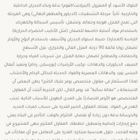
البلوك الأسود أو المعزول (البيرلايت/الفوم) بدقة وبناء الجدران الداخلية
والخارجية. ​ثانياً: مرحلة التشطيبات (الديكور والمظهر النهائي) ​وهي المرحلة
التي تمنح المنزل هويته وجماله، وتشمل: ​تأسيس السباكة والكهرباء:
باستخدام مواد أصلية خاضعة للضمان (مثل الأنابيب الخضراء الحرارية). ​
اللياسة (المحارة): ضبط استواء الجدران والأسقف باستخدام البؤج والأوتار
لضمان زوايا قائمة 90 درجة. ​العزل المائي والحراري: عزل الأسطح
والحمامات والمطابخ لضمان حماية المنزل من تسربات المياه وحرارة
الصيف. ​الديكورات والدهانات: تركيب الأرضيات (بورسلان، رخام) وتنفيذ أعمال
الجبس بورد والدهانات العصرية والمواد الحديثة كبدائل الرخام والأخشاب. ​
لماذا الاستثمار في مقاول متخصص يوفر عليك الكثير؟ ​يظن البعض أن
الاستعانة بـ “عمالة سائبة” قد يوفر المال، لكن التجربة أثبتت أن المقاول
المتخصص هو الأوفر اقتصاديًا على المدى الطويل للأسباب التالية: ​تجنب
الهدر في المواد: يمتلك المقاول الخبير القدرة على حساب كميات الحديد
والخرسانة بدقة دون زيادة أو نقصان. ​الالتزام بالوقت: التأخير في البناء يعني
دفع إيجارات إضافية وتعطيل خططك. المقاول الملتزم ينهي المشروع في
وقته المحدد. حلول هندسية مبتكرة: القدرة على التعامل مع أي مفاجآت في