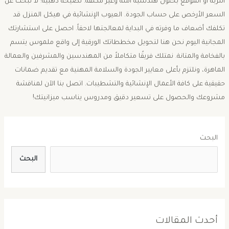
التربة أو الموقع بحلول هندسية آمنة وغير مكلفة. ​نصيحة ذهبية: لا تبحث عن
السعر الأرخص على حساب الجودة. العيوب الإنشائية في هيكل المنزل قد
تكلفك أضعاف ما وفرته في البداية لمعالجتها لاحقاً. ​احصل على استشارتك
المجانية اليوم ​نحن هنا لتحويل مخططاتك الورقية إلى واقع ملموس يتسم
بالفخامة والمتانة. نمتلك فريقًا متكاملاً من المهندسين والمشرفين والعمالة
الماهرة، ونلتزم بأعلى معايير الجودة والسلامة المهنية مع تقديم ضمانات
حقيقية على كافة الأعمال الإنشائية والتشطيبات. ​اتصل بنا الآن لمناقشة
مشروعك والحصول على تسعير دقيق ومدروس يناسب ميزانيتك!
البحث
البحث
أحدث المقالات