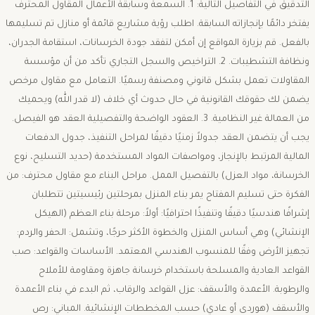
التدقيق في التفاصيل التالية: ​1. السمعة وسابقة الأعمال ​المقاول المحترف
يفتخر دائمًا بإنجازاته السابقة. اطلب رؤية مشاريع قائمة أو منازل تم تسليمها
بالفعل. قم بزيارة المواقع إن أمكن لتفقد جودة الخرسانات، استقامة الجدران،
ونظافة التشطيبات. ​2. التراخيص والسجل التجاري ​تأكد من أن مؤسسة
المقاولات تعمل بشكل قانوني ومصنفة رسميًا. التعامل مع مقاول مرخص
يضمن لك حقوقك القانونية في حال حدوث أي خلاف (لا قدر الله) ويحميك
من العمالة غير النظامية. ​3. العقود الواضحة والتفصيلية ​العقد هو الفيصل.
يجب أن يتضمن العقد جدولاً زمنيًا دقيقًا لمراحل التنفيذ، جدول الدفعات
المالية المرتبط بالإنجاز، ومواصفات المواد المستخدمة (حديد التسليح، نوع
الخرسانة، مواد العزل) بالتفصيل الممل. ​مراحل البناء مع مقاول محترف: من
الفكرة حتى تسليم المفتاح ​يمر بناء المنزل بمرحلتين رئيسيتين تتطلبان
إشرافًا هندسيًا دقيقًا وتنفيذًا احترافيًا: ​أولاً: مرحلة بناء العظم (الهيكل
الإنشائي) ​وهي أساس المنزل والخطوة الأكثر حرجًا، وتشمل: ​الحفر والردم:
تجهيز الأرض وفقًا للمنسوب الهندسي المعتمد. ​الأساسات والقواعد: صب
القواعد العادية والمسلحة باستخدام خرسانة جاهزة ومقاومة للأملاح
والرطوبة. ​الأعمدة والأسقف: عزل القواعد والرقاب، ثم البدء في بناء الأعمدة
والأسقف (هوردى أو عادي) حسب المخططات الإنشائية. ​المباني: رص