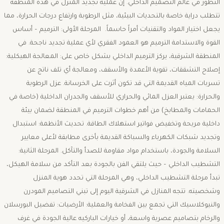
التطور في عالم التصميم الداخلي. ​إن عملية تجديد المنزل في هذه المنطقة
تتطلب دراية خاصة بالتحديات البيئية، مثل الرطوبة وارتفاع درجات الحرارة، مما
يجعل اختيار المواد والتقنيات أمراً حاسماً. ​ المرحلة الأولى: الترميم – أساس
القوة والاستدامة ​الترميم هو العمود الفقري لأي عملية تجديد ناجحة. في
المنطقة الشرقية، يركز الترميم الداخلي بشكل خاص على: ​المعالجة الهيكلية:
إصلاح التشققات، تقوية الأعمدة والأسقف، ومعالجة أي تلف ناتج عن
تسربات المياه القديمة التي قد تكون أثرت على الخرسانة. ​عزل الرطوبة
والحرارة: يعتبر العزل المائي والحراري للأسقف والجدران الداخلية (خاصة في
الحمامات والمطابخ) من أهم خطوات الترميم في المنطقة لضمان بيئة
داخلية مريحة وتخفيض فواتير استهلاك الطاقة. ​تحديث الأنظمة: استبدال
وتجديد شبكات الكهرباء والسباكة القديمة بأخرى مطابقة لأعلى معايير
السلامة والجودة، باستخدام مواد مقاومة للصدأ والتآكل. ​المرحلة الثانية:
التشطيب الداخلي – حيث يلتقي الفن بالجودة ​بعد التأكد من سلامة الهيكل،
تبدأ مرحلة التشطيب الداخلي، وهي المرحلة التي تحدد هوية المنزل
وشخصيته. تتجه المنازل في الشرقية اليوم إلى تبني التصاميم المودرن
والنيوكلاسيك التي تجمع بين الفخامة والعملية: ​الأرضيات: تفضيل البورسلان
والرخام بتصاميم عصرية واسعة، أو خيارات الباركيه عالية الجودة في غرف