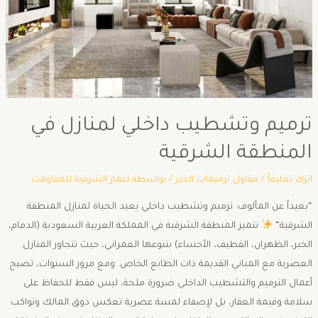
ترميم وتشطيب داخلي لمنازل في
المنطقة الشرقية
اترك تعليقاً
/
مقاول ترميمات الخبر
/ بواسطة
اعمار الشرقية للمقاولات
“بعيداً عن المألوف: ترميم وتشطيب داخلي يعيد الحياة لمنازل المنطقة
الشرقية“
تتميز المنطقة الشرقية في المملكة العربية السعودية (الدمام،
الخبر، الظهران، القطيف، الأحساء) بتنوعها العمراني، حيث تتجاور المنازل
العصرية مع المباني القديمة ذات الطابع الخاص. ومع مرور السنوات، تصبح
أعمال الترميم والتشطيب الداخلي ضرورة ملحة، ليس فقط للحفاظ على
سلامة وقيمة العقار، بل لإضفاء لمسة عصرية تعكس ذوق المالك وتواكب