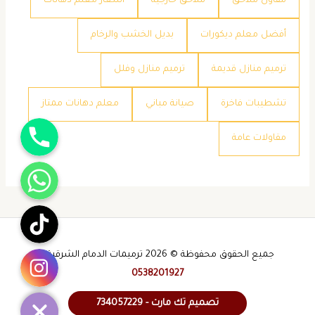
مقاول ملاحق
ملاحق خارجية
​أسعار معلم دهانات
​أفضل معلم ديكورات
​بديل الخشب والرخام
​ترميم منازل قديمة
​ترميم منازل وفلل
​تشطيبات فاخرة
​صيانة مباني
​معلم دهانات ممتاز
جوال
​مقاولات عامة
واتساب
تيك توك
انستقرام
جميع الحقوق محفوظة © 2026 ترميمات الدمام الشرقية -
0538201927
تصميم تك مارت - 734057229