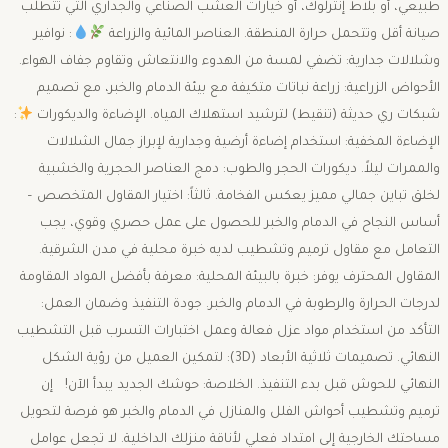
طبيعي، أو بلاط إنترلوك، أو خيارات العشب الصناعي والجداري التي تتطلب
صيانة أقل وتتحمل حرارة المنطقة. ​العناصر المائية والزراعة
: ​نوافير
وشلالات جدارية: تضفي لمسة من الهدوء والانتعاش وتقاوم جفاف الهواء. ​
الأحواض الزراعية: زراعة نباتات متكيفة مع بيئة الدمام والخبر، مع تصميم
شبكات ري حديثة (تنقيط) لترشيد استهلاك المياه. ​الإضاءة والديكورات
: ​
الإضاءة المخفية: استخدام إضاءة أرضية وجدارية لإبراز جمال الشلالات
والممرات ليلاً. ​ديكورات الحجر والطوب: دمج العناصر الحجرية والخشبية
لخلق تباين جمالي مميز يعكس الفخامة. ​ثالثاً: اختيار المقاول المتخصص –
أساس النجاح في الدمام والخبر ​للحصول على عمل حصري وقوي، يجب
التعامل مع مقاول ترميم وتشطيب لديه خبرة محلية في مدن الشرقية.
المقاول المحترف يوفر: ​خبرة بالبيئة المحلية: معرفة بأفضل المواد المقاومة
لدرجات الحرارة والرطوبة في الدمام والخبر. ​جودة التنفيذ وضمان العمل:
التأكد من استخدام مواد عزل فعالة وعمل اختبارات التسرب قبل التشطيب
النهائي. ​تصميمات ثلاثية الأبعاد (3D): لتمكين العميل من رؤية الشكل
النهائي للحوش قبل بدء التنفيذ. ​الخلاصة: حوشك الجديد يبدأ الآن! ​إن
ترميم وتشطيب أحواش الفلل والمنازل في الدمام والخبر هو فرصة لتحويل
مساحتك الخارجية إلى امتداد فعلي لأناقة منزلك الداخلية. لا تجعل عوامل