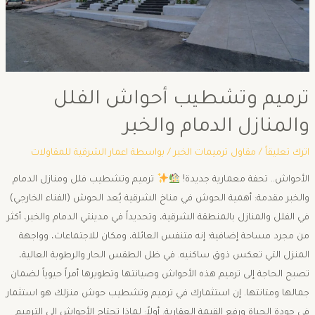
ترميم وتشطيب أحواش الفلل
والمنازل الدمام والخبر
اترك تعليقاً
/
مقاول ترميمات الخبر
/ بواسطة
اعمار الشرقية للمقاولات
الأحواش.. تحفة معمارية جديدة!
ترميم وتشطيب فلل ومنازل الدمام
والخبر مقدمة: أهمية الحوش في مناخ الشرقية ​يُعد الحوش (الفناء الخارجي)
في الفلل والمنازل بالمنطقة الشرقية، وتحديداً في مدينتي الدمام والخبر، أكثر
من مجرد مساحة إضافية؛ إنه متنفس العائلة، ومكان للاجتماعات، وواجهة
المنزل التي تعكس ذوق ساكنيه. في ظل الطقس الحار والرطوبة العالية،
تصبح الحاجة إلى ترميم هذه الأحواش وصيانتها وتطويرها أمراً حيوياً لضمان
جمالها ومتانتها. إن استثمارك في ترميم وتشطيب حوش منزلك هو استثمار
في جودة الحياة ورفع القيمة العقارية. ​أولاً: لماذا تحتاج الأحواش إلى الترميم