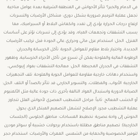
في الدمام والخبر؟ ​تتأثر الأحواش في المنطقة الشرقية بعدة عوامل مناخية
تجعل عملية الترميم ضرورية بشكل دوري: ​مشاكل الأرضيات والتسربات:
ارتفاع درجات الحرارة يؤدي إلى تمدد وانكماش البلاط أو السيراميك، مما
يسبب التشققات وتجمعات المياه، وقد يؤدي إلى تسربات تؤثر على أساسات
المنزل. الحل: استخدام عزل مائي وحراري عالي الجودة قبل تركيب الأرضيات
الجديدة، واختيار بلاط مقاوم للعوامل الجوية. ​تآكل الخرسانة والجدران:
الرطوبة العالية والملوحة يمكن أن تسرع من تآكل الأجزاء الخرسانية، وظهور
التشققات في الجدران المحيطة. الحل: معالجة التشققات بمواد إيبوكسي،
واستخدام دهانات خارجية مقاومة للعوامل الجوية والملوحة. ​تلف التجهيزات
الخارجية: الأبواب، والمظلات، والتسوير الخارجي قد تتأثر بالصدأ أو التلف. الحل:
الصيانة الدورية واستبدال المواد التالفة بأخرى ذات جودة عالية مثل الألمنيوم
أو الخشب المعالج. ​ثانياً: مراحل التشطيب العصري لأحواش الفلل ​تتجاوز
عملية التشطيب مجرد الإصلاح لتشمل التصميم المبتكر الذي يحول
الحوش إلى واحة عصرية: ​تخطيط المساحات: ​مناطق الجلوس (الجلسات
الخارجية): تصميم مناطق مظللة باستخدام برجولات خشبية أو سواتر مودرن
لتوفير الخصوصية والحماية من الشمس. ​الممرات والأرضيات: استخدام حجر