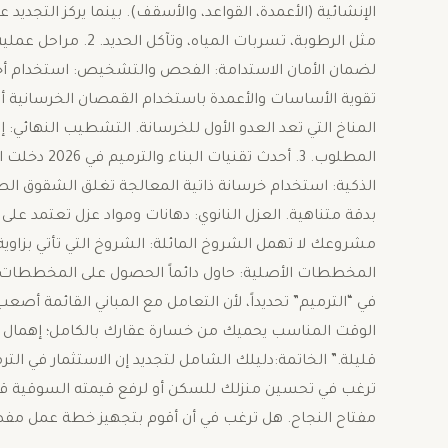
الإنشائية (الأعمدة، القواعد، والأسقف). بينما يركز التجدي
مثل الرطوبة، تسربات 
لضمان الأمان الاستدامة: ​الفحص والتشخيص: استخدام أج
تقوية الأساسات والأعمدة باستخدام القمصان الخرسانية أو ال
المناخ التي تعد العدو الأول للخرسانة. ​التشطيب النهائي:
المطلوب. ​3. 
الذكية: استخدام خرسانة ذاتية المعالجة تغلق الشقوق الصغيرة
بدقة متناهية. ​العزل النانوي: دهانات ومواد عزل تعتمد عل
المخططات الأصلية: حاول دائماً الحصول على المخططات الإن
في “الترميم” تحديداً، لأن التعامل مع المباني القائمة أص
الوقت المناسب يحميك من خسارة عقارك بالكامل؛ إهمال 
قليلة.” ​الخاتمة:دليلك الشامل لتجديد ​إن الاستثمار في ال
ترغب في تحسين منزلك للسكن أو لرفع قيمته السوقية قبل 
مفتاح النجاح. ​هل ترغب في أن أقوم بتجهيز خطة عمل مفصل