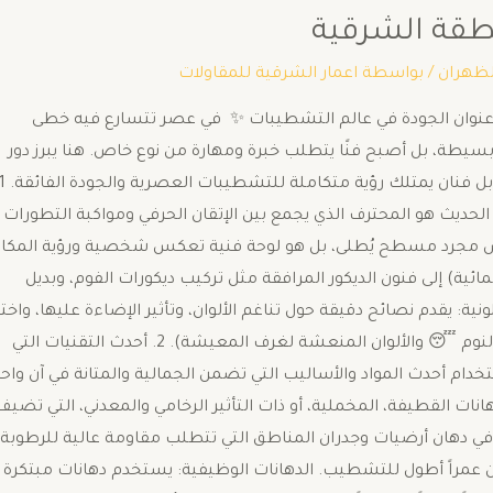
نطقة الشرقية
لظهران
/ بواسطة
اعمار الشرقية للمقاولات
ر وعنوان الجودة في عالم التشطيبات ✨ ​في عصر تتسارع فيه خطى
 بسيطة، بل أصبح فنًا يتطلب خبرة ومهارة من نوع خاص. هنا يبرز دور
لحديث هو المحترف الذي يجمع بين الإتقان الحرفي ومواكبة التطورات
ر ليس مجرد مسطح يُطلى، بل هو لوحة فنية تعكس شخصية ورؤية المكان
المائية) إلى فنون الديكور المرافقة مثل تركيب ديكورات الفوم، وبديل
: يقدم نصائح دقيقة حول تناغم الألوان، وتأثير الإضاءة عليها، واختي
الدرجات المناسبة لكل مساحة (مثل الألوان الهادئة لغرف النوم 😴 والألوان المنعشة لغرف المعيشة). ​2. أحدث التقنيات التي
خدام أحدث المواد والأساليب التي تضمن الجمالية والمتانة في آن واحد:
والتأثيرات: يتقن تطبيق دهانات القطيفة، المخملية، أو ذات التأثير الرخامي والمعدني، التي تضي
لجدران. دهانات الإيبوكسي (Epoxy): يختص في دهان أرضيات وجدران المناطق التي تتطلب مقاومة عالية للرطوبة
 عمراً أطول للتشطيب. ​الدهانات الوظيفية: يستخدم دهانات مبتكرة