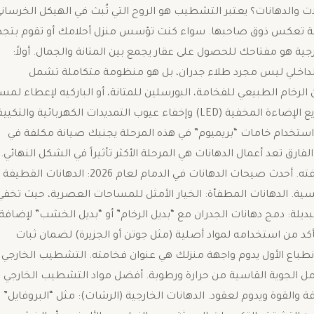
ت والدهانات؟ ​يعتبر التشطيب هو الروح التي تُبث في الهيكل الخرساني
فنية تعكس ذوق صاحبها. سواء كنت تؤسس منزل أحلامك أو تقوم بتجد
ة هو مفتاحك للحصول على عقار يجمع بين المتانة والجمال. ​أولاً:
الداخلي ليس مجرد طلاء جدران، بل هو منظومة متكاملة تشمل
ن الرخام الطبيعي للفخامة، البورسلين للمتانة، أو الباركيه لإعطاء لمس
دافئة للمكان. ​الأسقف المعلقة : أصبحت ركناً أساسياً لتوزيع الإضاءة المخفية (LED) وإخفاء عيوب التمديدات الكهربائية وال
ون؛ استخدام خامات “بريميوم” في هذه المرحلة يجنبك صيانة مكلفة في
 الفارق ​تعد أعمال الدهانات هي المرحلة الأكثر تأثيراً في الشكل النهائي.
اختيار نوع الطلاء وجودته يحدد مدى استدامة المظهر ونظافته. ​أحدث صيحات الدهانات في الدمام لعام 2026: ​الدهانات القطيفة
ية. ​الدهانات المطفأة: الخيار الأمثل للمساحات العصرية، حيث تخفي
ديلة: دمج دهانات الجدران مع “بديل الرخام” أو “بديل الخشب” لإضافة
تأكد من استخدامه لمواد أصلية (مثل جوتن أو الجزيرة) لضمان ثبات
 الانطباع الأول يدوم ​واجهة منزلك هي عنوان فخامته. التشطيب الخارجي
امل الجوية القاسية من حرارة ورطوبة. ​أفضل مواد التشطيب الخارجي
والقوة ويدوم لعقود. ​الدهانات الخارجية (الرشات): مثل “البروفايل”