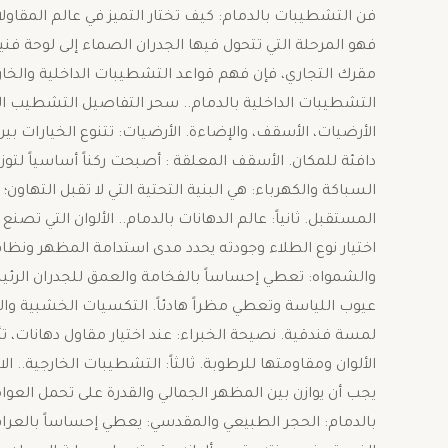
فن التشطيبات بالدمام: كيف تختار التميز في عالم المقاولا
فهو المرحلة التي تتحول فيها الجدران الصماء إلى لوحة 
مقرك التجاري، فإن فهم قواعد التشطيبات الداخلية والخارجي
التشطيبات الداخلية بالدمام.. سحر التفاصيل ​التشطيب 
الأرضيات، الأسقف، والإضاءة. ​الأرضيات: تتنوع الخيارات بي
​السباكة والكهرباء: هي البنية التحتية التي لا تقبل التها
المستقبل. ​ثانياً: عالم الدهانات بالدمام.. الألوان التي تصنع
والشمواه: تعطي إحساساً بالفخامة والعمق للجدران الرئيس
عيوب اللياسة وتعطي مظراً هادئاً. ​التكسيات الخشبية والب
لمسة فندقية. ​نصيحة الخبراء: عند اختيار مقاول دهانات، 
الألوان ومقاومتها للرطوبة. ​ثالثاً: التشطيبات الخارجية..
يجب أن يوازن بين المظهر الجمالي والقدرة على تحمل العو
بالدمام: ​الحجر الطبيعي والمقدسي: يعطي إحساساً بالعراقة 