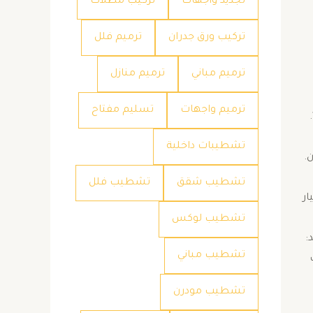
تجديد واجهات
تركيب مظلات
تركيب ورق جدران
ترميم فلل
ترميم مباني
ترميم منازل
ترميم واجهات
تسليم مفتاح
معلم الدهانات الممتاز الحديثة، الذي لم يعد مجرد “صباغ”، بل فنان يمتلك رؤية متكاملة للتشطيبات العصرية والجودة الفائقة. ​1.
تشطيبات داخلية
.
تشطيب شقق
تشطيب فلل
ار
تشطيب لوكس
 ​
تشطيب مباني
ف
تشطيب مودرن