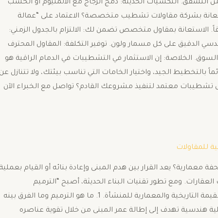
 من التشقق. ​التكسيات الحديثة: دمج الزجاج مع الألمنيوم أو الخشب
 الاستعانة بشركة مقاولات تشطيب متخصصة؟ ​الاعتماد على “عمالة
قاً. الاستعانة بمقاول متخصص تضمن لك: ​الالتزام بالجدول الزمني:
هندسي الدقيق على كل مسمار ولون. ​توفير التكلفة: المقاول المحترف
وق. ​الخلاصة: ​إن الاستثمار في التشطيبات في الدمام الراقية هو
ً بالتخطيط الجيد، واختيار الخامات التي تناسب بيئتك، ولا تتنازل عن
ول تشطيبات معتمد لتنفيذ مشروعك القادم؟ تواصل مع الخبراء الآن
ية للمقاولات
فة معمارية؟ ​يعد القرار بين هدم المبنى وإعادة بنائه أو القيام بعملية
لعقارات. ومع تطور تقنيات البناء الحديثة، أصبح “الترميم
بالمنطقةالشرقية” خياراً ذكياً يوفر التكاليف ويحافظ على القيمة التاريخية والمعمارية للمنشأة. ​1. ما هو الترميم وما الفرق بينه
لية هندسية تهدف إلى إطالة عمر المبنى من خلال تقوية عناصره