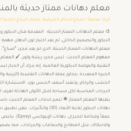
معلم دهانات ممتاز حديثة بالم
اترك تعليقاً
/
صباغ الدمام الشرقية
,
معلم اصباغ خارجية ا
🎨 معلم الدهانات الممتاز الحديثة: المقدمة:فنان الديكو
الديكور والتصميم الداخلي، لم يعد اختيار لون الدهان مهمة
مفهوم المعلم الحديث: ليس مجرد ريشة ولون 🖌️ ​المعلم ا
التقنية والموضة الديكورية العالمية. إنه يدرك أن الجدا
​الخبرة المتعددة: يتجاوز عمله الدهانات التقليدية (الزيتية و
الخشب والرخام، وتنفيذ أسقف الجبس بورد. الاستشارة اللونية
يتقنها المعلم الممتاز 🌟 ​تتميز خدمات المعلم الحديث باست
دهانات الديكور ثلاثية الأبعاد (3D) 
عمقاً وفخامة ل
والاحتكاك، مثل المطابخ والحمامات والجراجات، مما يضمن