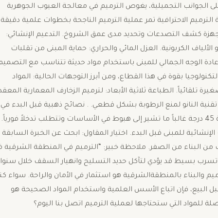
د على الجوانب التجميلية، يغوص الترميم في معالجة العيوب الجوهرية
المياه، وتآكل الحديد. ​2. مراحل عملية الترميم الاحترافية ​تمر عملية الترميم الناجحة بخطوات علمية دقيقة
هزة كشف التصدعات وتحديد مدى عمق الشروخ. ​التدعيم الإنشائي:
ألياف الكربونية. ​العزل المائي والحراري: حماية المبنى من تقلبات
 إعادة الوجه الجمالي للمبنى باستخدام مواد حديثة تتناسب مع التصميم
أحدث تقنيات البناء والترميم في 2026 ​دخلت التكنولوجيا بقوة في هذا القطاع، ومن أبرز التوجهات الحالية: ​المواد
 تلقائياً. ​الطباعة ثلاثية الأبعاد: لترميم الزخارف المعمارية المعقد
ى تقنية النانو لمنع الرطوبة بشكل قطعي. . نصائح ذهبية قبل البدء في
مشروعك ​لا تهمل الشروخ المائلة: الشروخ التي تأتي بزاوية 45 درجة غالباً ما تشير إلى هبوط في الأساسات وتتطلب تدخلاً فورياً. ​
شائية للمبنى قبل البدء. ​اختيار المقاول: ابحث عن الخبرة السابقة
عب من البناء من الصفر. ​ملاحظة خبير: “الترميم في المنطقة الشرقية 
تسرب بسيط قد يؤدي لتآكل حديد التسليح وانهيار السقف خلال سنوا
ترميم والبناء بالمنطقةالشرقية هو استثمار في الأمان والراحة. سواء ك
البيع، فإن اتباع الأسس العلمية واستخدام المواد الصحيحة هو
ة للمواد التي ستحتاجها لعملية الترميم اتصل بنا اليوم؟