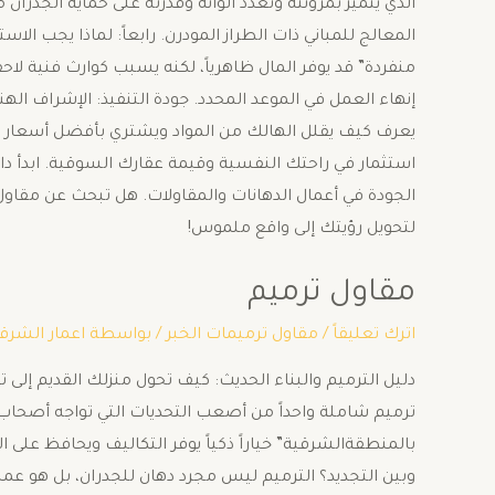
الذي يتميز بمرونته وتعدد ألوانه وقدرته على حماية الجدران
المعالج للمباني ذات الطراز المودرن. ​رابعاً: لماذا يجب
منفردة” قد يوفر المال ظاهرياً، لكنه يسبب كوارث فنية لاح
إنهاء العمل في الموعد المحدد. ​جودة التنفيذ: الإشراف ال
يعرف كيف يقلل الهالك من المواد ويشتري بأفضل أسعار الس
استثمار في راحتك النفسية وقيمة عقارك السوقية. ابدأ دائما
الجودة في أعمال الدهانات والمقاولات. ​هل تبحث عن مقا
لتحويل رؤيتك إلى واقع ملموس!
مقاول ترميم
اترك تعليقاً
/
مقاول ترميمات الخبر
/ بواسطة
اعمار الشرق
دليل الترميم والبناء الحديث: كيف تحول منزلك القديم إلى تح
ترميم شاملة واحداً من أصعب التحديات التي تواجه أصحاب ا
وبين التجديد؟ ​الترميم ليس مجرد دهان للجدران، بل هو عم