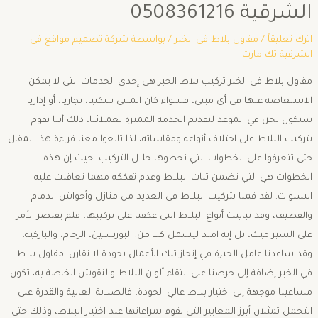
الشرقية 0508361216
اترك تعليقاً
/
مقاول بلاط في الخبر
/ بواسطة
شركة تصميم مواقع في
الشرقية تك مارت
مقاول بلاط في الخبر تركيب بلاط الخبر هي إحدى الخدمات التي لا يمكن
الاستعاضة عنها في أي مبنى، فسواء كان المبنى سكنيا، تجاريا، أو إداريا
سنكون نحن في الموعد لتقديم الخدمة المميزة لعملائنا، ذلك أننا نقوم
بتركيب البلاط على اختلاف أنواعه ومقاساته، لذا تابعوا معنا قراءة هذا المقال
حتى تتعرفوا على الخطوات التي نخطوها خلال التركيب، حيث إن هذه
الخطوات هي التي تضمن ثبات البلاط وعدم تفككه مهما تعاقبت عليه
السنوات. لقد قمنا بتركيب البلاط في العديد من منازل وأحواش الدمام
والقطيف، وقد تباينت أنواع البلاط التي عكفنا على تركيبها، فلم يقتصر الأمر
على السيراميك، بل إنه امتد ليشمل كلا من: البورسلين، الرخام، والباركيه،
وقد ساعدنا عامل الخبرة في إنجاز تلك الأعمال بجودة لا تقارن. مقاول بلاط
في الخبر إضافة إلى حرصنا على انتقاء ألوان البلاط والنقوش الخاصة به، تكون
مساعينا موجهة إلى اختيار بلاط عالي الجودة، فالصلابة العالية والقدرة على
التحمل تمثلان أبرز المعايير التي نقوم بمراعاتها عند اختيار البلاط، وذلك حتى