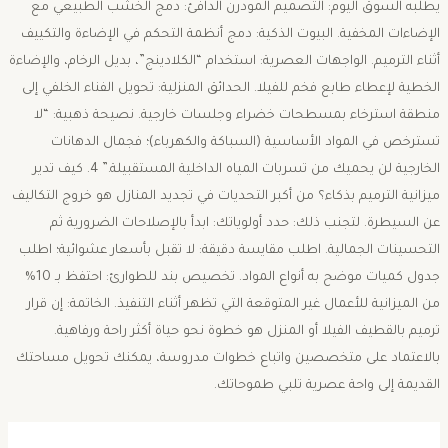
يطلبه السوق اليوم: ​التصميم المودرن الدافئ: دمج الخشب الطبيعي مع
الإضاءات المخفية. ​البيوت الذكية: دمج أنظمة التحكم في الإضاءة والتكييف
أثناء الترميم. ​الواجهات العصرية: استخدام “الكلادينج”، بديل الرخام، والإضاءة
الخطية لإعطاء طابع فخم للفيلا. ​الحدائق المنزلية: تحويل الفناء الخلفي إلى
منطقة استرخاء بمسطحات خضراء وجلسات خارجية. ​نصيحة ذهبية: “لا
تسترخص في المواد الأساسية (السباكة والكهرباء)؛ فجمال الدهانات
الخارجية لن يحميك من تسربات المياه الداخلية المستقبيلة.” ​4. كيف تدير
ميزانية الترميم بذكاء؟ ​من أكبر التحديات في تجديد المنازل هو خروج التكاليف
عن السيطرة. لتجنب ذلك: ​حدد أولوياتك: ابدأ بالإصلاحات الضرورية ثم
التحسينات الجمالية. ​اطلب مقايسة دقيقة: لا تقبل بأسعار عشوائية؛ اطلب
جدول كميات موضح به أنواع المواد. ​تخصيص بند للطوارئ: احتفظ بـ 10%
من الميزانية للأعمال غير المتوقعة التي تظهر أثناء التنفيذ. ​الخاتمة: ​إن قرار
ترميم بالقطيف الفيلا أو المنزل هو خطوة نحو حياة أكثر راحة ورفاهية.
بالاعتماد على متخصصين واتباع خطوات مدروسة، يمكنك تحويل مساحتك
القديمة إلى واحة عصرية تلبي طموحاتك.