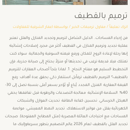
ترميم بالقطيف
اترك تعليقاً
/
مقاول ترميمات الخبر
/ بواسطة
اعمار الشرقية للمقاولات
فن إحياء المساحات.. الدليل الشامل لترميم وتجديد المنازل والفلل ​تعتبر
عملية تجديد وترميم المنازل في القطيف أكثر من مجرد إصلاحات إنشائية؛
إنها رحلة لإعادة الروح للمكان ورفع قيمته السوقية والجمالية. سواء كنت
تمتلك فيلا قديمة ترغب في تحديثها أو منزلاً يحتاج إلى صيانة جذرية، فإن
التخطيط السليم هو مفتاح النجاح. ​1. لماذا يلجأ أصحاب العقارات للترميم
بالقطيف؟ ​الترميم بالقطيف ترفاًبل استثمار ذكي يحقق عدة أهداف: ​رفع
القيمة العقارية: المنزل المجدد يُباع أو يُؤجر بسعر أعلى بنسبة تصل إلى 30-
40%. ​السلامة الإنشائية: معالجة التصدعات والرطوبة قبل تفاقمها يحمي
الهيكل الخرساني. ​تحسين كفاءة الطاقة: تحديث العوازل والشبكات
الكهربائية يقلل من فواتير الاستهلاك. ​تجديد النمط المعيشي: مواءمة
المساحات مع احتياجات العائلة العصرية (مثل المطابخ المفتوحة). صيحات
تجديد الفلل بالقطيف لعام 2026 ​عالم التصميم يتطور بسرعةوإليك ما