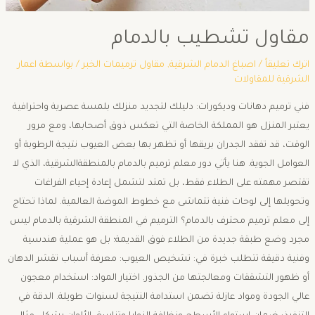
مقاول تشطيب بالدمام
اترك تعليقاً
/
اصباغ الدمام الشرقية
,
مقاول ترميمات الخبر
/ بواسطة
اعمار
الشرقية للمقاولات
فني ترميم دهانات وديكورات: دليلك لتجديد منزلك بلمسة عصرية واحترافية ​
يعتبر المنزل هو المملكة الخاصة التي تعكس ذوق أصحابها، ومع مرور
الوقت، قد تفقد الجدران بريقها أو تظهر بها بعض العيوب نتيجة الرطوبة أو
العوامل الجوية. هنا يأتي دور معلم ترميم بالدمام بالمنطقةالشرقية، الذي لا
تقتصر مهمته على الطلاء فقط، بل تمتد لتشمل إعادة إحياء الفراغات
وتحويلها إلى لوحات فنية تتماشى مع خطوط الموضة العالمية. ​لماذا تحتاج
إلى معلم ترميم محترف بالدمام؟ ​الترميم في المنطقة الشرقية بالدمام ليس
مجرد وضع طبقة جديدة من الطلاء فوق القديمة؛ بل هو عملية هندسية
وفنية دقيقة تتطلب خبرة في: ​تشخيص العيوب: معرفة أسباب تقشر الدهان
أو ظهور التشققات ومعالجتها من الجذور. ​اختيار المواد: استخدام معجون
عالي الجودة ومواد عازلة تضمن استدامة النتيجة لسنوات طويلة. ​الدقة في