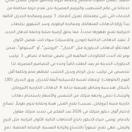
التنفيذ: ضمان استواء الأسطح ونظافة الزوايا وتناسق الألوان بشكل مثالي. ​
خدماتنا في عالم التشطيب والترميم العصرية ​نحن نقدم حزمة متكاملة من
الخدمات التي تلبي تطلعاتك لمنزل أحلامك: ​1. ترميم ومعالجة الجدران التالفة
​نبدأ بإزالة الدهانات المتهالكة، ومعالجة الرطوبة، وسد الشقوق بخلطات
2. تنفيذ الدهانات الداخلية (مودرن وكلاسيك) ​سواء كنت تفضل الألوان
الهادئةأو الدهانات الديكورية مثل “الخيال”، “الروشن”، أو “الستوكو”، فنحن
نوفر لك أحدث الكتالوجات العالمية التي تضفي فخامة لا تضاهى. ​3. تركيب
الديكورات الحديثة ​لم يعد الطلاء كافياً وحده في التصاميم العصرية، لذا
نتخصص في تركيب: ​بديل الرخام وبديل الخشب: لمظهر فخم وتكلفة أقل. ​
الفوم (البانوهات): لإعطاء لمسة كلاسيكية أنيقة للجدران. ​ورق الجدران (3D):
بأشكال هندسية ومناظر طبيعية جذابة. ​4. الدهانات الخارجية (البروفايل
والرشات) ​نحمي واجهة منزلك من الشمس والأمطار باستخدام دهانات
خارجية متينة (بروفايل، عسيب) تمنح المبنى هيبة وحماية تدوم طويلاً. ​نصائح
لاختيار ألوان ديكور منزلك في 2026 ​عند التفكير في تجديد منزلك مقاول
بالدمام، يوصي خبراء الديكور باتباع الاتجاهات التالية: ​الألوان الترابية: مثل البيج
والرملي، فهي تمنح شعوراً بالاتساع والراحة النفسية. ​الإضاءة المخفية: دمج