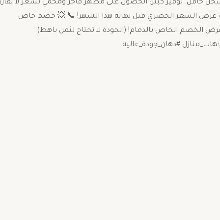
 حافل. توفير كبير: الحصول على مظهر فاخر ومحمي بسعر لا يُقارن.
عرض السعر الحصري قبل نهاية هذا الشهر! 📞 ​💥 خصم خاص
 الخصم الخاص بالدمام! (الجودة لا تحتاج لثمن باهظ). ​
ات_منازل #دهان_جودة_عالية.