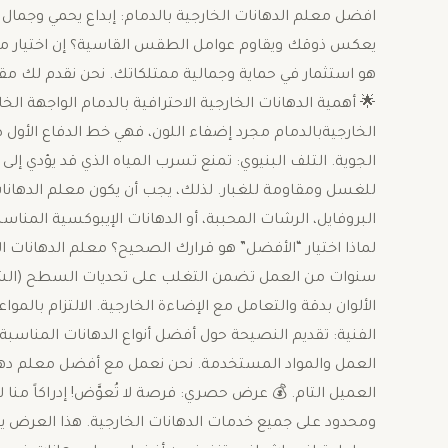
افضل معلم الدهانات الخارجية بالدمام: إبداع يحمي وجما
يعكس ذوقك ويقاوم عوامل الطقس القاسية؟ إن اختيار مع
هو استثمار في حماية وجمالية ممتلكاتك. نحن نقدم لك مقالا
🌟 أهمية الدهانات الخارجية الاحترافية بالدمام ​الواجهة الخ
الخارجيةبالدمام مجرد إضفاء اللون، فهي خط الدفاع الأول
الجوية. التلف البنيوي: تمنع تسرب المياه الذي قد يؤدي إلى 
للغسل ومقاومة للغبار. ​لذلك، يجب أن يكون معلم الدهانات 
البروفايل، الرشات المحببة، أو الدهانات الإيبوكسية المناس
لماذا اختيار “الأفضل” هو قرارك الصحيح؟ ​معلم الدهانات ال
سنوات من العمل تضمن التغلب على تحديات السطح (الشقوق،
الألوان بدقة والتعامل مع الإضاءة الخارجية. ​الالتزام بالمو
الفنية: تقديم النصيحة حول أفضل أنواع الدهانات المناسب
العمل والمواد المستخدمة. ​نحن نعمل مع أفضل معلم دهانات 
العميل التام. ​💰 عرض حصري: فرصة لا تُعوَّض! ​إدراكاً من
ومحدود على جميع خدمات الدهانات الخارجية. هذا العرض يتيح