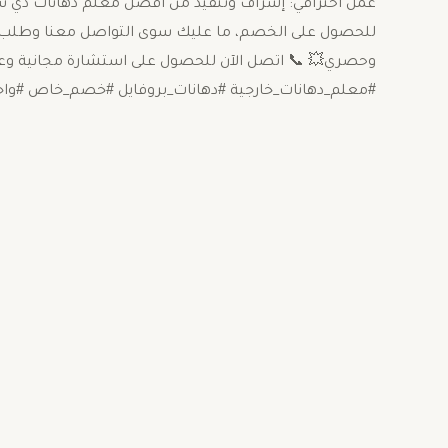
عمل احترافي: إشراف وتنفيذ من أفضل معلم دهانات ذي سجل
للحصول على الخصم، ما عليك سوى التواصل معنا وطلب 
وحصري💥 ​📞 اتصل الآن للحصول على استشارة مجانية وعرض
#معلم_دهانات_خارجية #دهانات_بروفايل #خصم_خاص #واجه