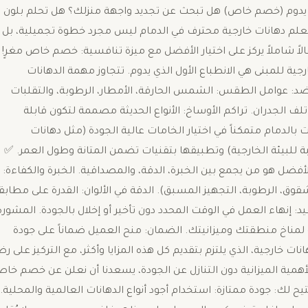
ل يدوم (خصم خاص) ​هل تبحث عن تجديد واجهة منزلك؟ هل تحلم بلون
لم دهانات خارجية محترف في الدمام ليس مجرد خطوة تجميلية، بل
ً شاملاً يركز على اختيار الأفضل مع ميزة تنافسية: خصم خاص مغرٍ! ​
ارجية للمبنى هي الانطباع الأول الذي يدوم. تتجاوز مهمة الدهانات
 ضد: ​عوامل الطقس: الشمس الحارقة، الأمطار، الرطوبة، والتقلبات
تلف الجدران. ​تراكم الأوساخ: الأنواع الحديثة مصممة لتكون قابلة
بالدمام متمكناً في اختيار الخامات عالية الجودة (مثل دهانات
بة للبيئة الخارجية) وتطبيقها بتقنيات تضمن المتانة وطول العمر. ​✅
أفضل هو من يجمع بين الخبرة، الدقة، والمصداقية. ​الخبرة والكفاءة:
 الرطوبة، التجهيز المسبق). الدقة في الألوان: القدرة على مطابق
اعيد: إنهاء العمل في الوقت المحدد دون تأخير أو إخلال بالجودة. المشورة
ة لمناخ منطقتك وميزانيتك. الضمان: منح العميل ضماناً على جودة
خارجية، الذي يلتزم بتقديم كل هذه المزايا وأكثر، مع التركيز على رض
ا لأهمية الميزانية دون التنازل عن الجودة، يسعدنا أن نعلن عن خصم خا
 لك: ​جودة ممتازة: استخدام أجود أنواع الدهانات العالمية والمحلية.