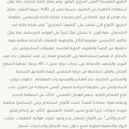
الطرق التقليدية؟ ​العزل الحراري الفائق: توفر عطلاً كاملاً للحرارة، مما يقلل
استهلاك الكهرباء في التكييف بنسبة تصل إلى 40%. سرعة التنفيذ: يمكن
بناء هناجر أو غرف كاملة في أيام معدودة مقارنة بالبناء الإسمنتي. مقاومة
الحريق: الأنواع التي تعتمد على “الصوف الصخري” توفر حماية عالية ضد
الاشتعال. خفة الوزن: لا تشكل ثقلاً كبيراً على القواعد الخرسانية، مما يقلل
تكاليف التأسيس. مقاومة التآكل والرطوبة: الطبقات الخارجية مطلية بمواد
تحميها من الصدأ والظروف الجوية القاسية. تطبيقات الساندوتش بنل
بالدمام: ​لا يقتصر استخدامها على المصانع فقط، بل تمتد لتشمل: ​بناء غرف
التبريد والتجميد (للحفاظ على درجات حرارة تصل لـ -40 درجة). ​تغطية أسطح
المنازل والفلل لحمايتها من حرارة الشمس. ​إنشاء الملاحق السكنية
والمجالس الخارجية. ​بناء الهناجر والمستودعات العملاقة. ​ خطوات تركيب
الساندوتش بنل بطريقة احترافية ​لضمان أقصى استفادة من العزل، يجب
اتباع المعايير التالية: ​تجهيز الهيكل المعدني: التأكد من استقامة الحديد
ودهانه بمواد مضادة للصدأ. تثبيت الألواح: استخدام براغي (مسامير) مجلفنة
مزودة بجوانات (ربر) لمنع تسرب المياه. ​التعشيق: التأكد من إحكام إغلاق
“الذكر والأنثى” بين الألواح لضمان عدم وجود ثغرات هوائية. التقفيلات: تركيب
الزوايا والأغطية العلوية لمنع دخول مياه الأمطار والحشرات. ​أسعار