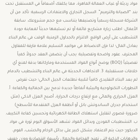
مواد رديئة أو غياب العمالة الماهرة، مما يكلفك أضعافاً في المستقبل تحت
بند “الصيانة والترميم”. ​السجل التجاري والاعتمادات الرسمية: تأكد من أن
الشركة مسجلة رسمياً وتصنيفها يتناسب مع حجم مشروعك. ​سابقة
الأعمال: اطلب زيارة مشاريع قائمة أو تم تسليمها حديثاً لمعاينة جودة
التشطيب على أرض الواقع. ​الالتزام بالجداول الزمنية: الوقت في عالم البناء
يعادل المال؛ لذا فإن الانضباط في مواعيد التسليم علامة فارقة للمقاول
المحترف. ​عقود واضحة وتفصيلية: يجب أن يتضمن العقد جدولاً كمياً
تفصيلياً (BOQ) يوضح أنواع المواد المستخدمة وماركاتها بدقة لمنع أي
خلافات مستقبلية. ​3. الاتجاهات الحديثة في عالم البناء والتشطيب بالدمام ​
لم يعد البناء التقليدي كافياً لتلبية تطلعات الجيل الحالي؛ حيث تفرض
التطورات التكنولوجية والبيئية أنماطاً جديدة تدمج بين الجمالية والكفاءة: ​أ.
العزل الحراري والمائي ​مع ارتفاع درجات الحرارة، أصبح العزل الذكي (مثل
استخدام جدران الساندوتش بانل أو أنظمة العزل المتقدمة للأسطح)
ضرورة قصوى لتقليل استهلاك الطاقة الكهربائية وتحسين كفاءة التكييف. ​
ب. التشطيبات المودرن وبدائل المواد ​تشهد الأسواق اليوم ثورة في مواد
الديكور؛ حيث يتم الاعتماد بشكل كبير على بدائل الرخام والخشب، الفوم،
والدهانات الذكية التي تمنح الفخامة والجمال بأسعار اقتصادية ووزن خفيف