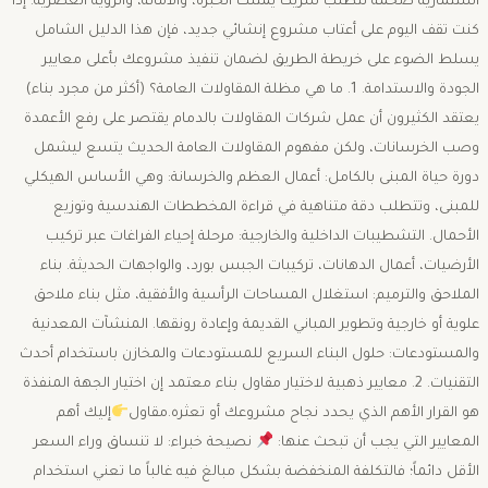
استثمارية ضخمة تتطلب شريكاً يمتلك الخبرة، والأمانة، والرؤية العصرية. ​إذا
كنت تقف اليوم على أعتاب مشروع إنشائي جديد، فإن هذا الدليل الشامل
يسلط الضوء على خريطة الطريق لضمان تنفيذ مشروعك بأعلى معايير
الجودة والاستدامة. ​1. ما هي مظلة المقاولات العامة؟ (أكثر من مجرد بناء) ​
يعتقد الكثيرون أن عمل شركات المقاولات بالدمام يقتصر على رفع الأعمدة
وصب الخرسانات، ولكن مفهوم المقاولات العامة الحديث يتسع ليشمل
دورة حياة المبنى بالكامل: ​أعمال العظم والخرسانة: وهي الأساس الهيكلي
للمبنى، وتتطلب دقة متناهية في قراءة المخططات الهندسية وتوزيع
الأحمال. ​التشطيبات الداخلية والخارجية: مرحلة إحياء الفراغات عبر تركيب
الأرضيات، أعمال الدهانات، تركيبات الجبس بورد، والواجهات الحديثة. ​بناء
الملاحق والترميم: استغلال المساحات الرأسية والأفقية، مثل بناء ملاحق
علوية أو خارجية وتطوير المباني القديمة وإعادة رونقها. ​المنشآت المعدنية
والمستودعات: حلول البناء السريع للمستودعات والمخازن باستخدام أحدث
التقنيات. ​2. معايير ذهبية لاختيار مقاول بناء معتمد ​إن اختيار الجهة المنفذة
هو القرار الأهم الذي يحدد نجاح مشروعك أو تعثره.مقاول
إليك أهم
المعايير التي يجب أن تبحث عنها: ​
نصيحة خبراء: لا تنساق وراء السعر
الأقل دائماً؛ فالتكلفة المنخفضة بشكل مبالغ فيه غالباً ما تعني استخدام