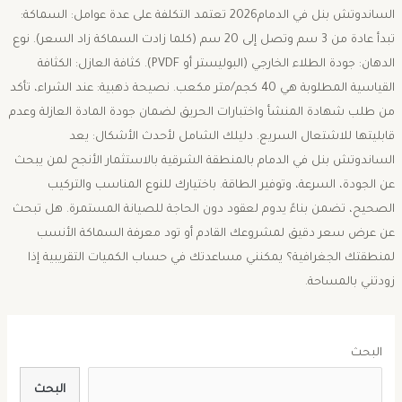
الساندوتش بنل في الدمام2026 ​تعتمد التكلفة على عدة عوامل: ​السماكة:
تبدأ عادة من 3 سم وتصل إلى 20 سم (كلما زادت السماكة زاد السعر). نوع
الدهان: جودة الطلاء الخارجي (البوليستر أو PVDF). ​كثافة العازل: الكثافة
القياسية المطلوبة هي 40 كجم/متر مكعب. ​نصيحة ذهبية: عند الشراء، تأكد
من طلب شهادة المنشأ واختبارات الحريق لضمان جودة المادة العازلة وعدم
قابليتها للاشتعال السريع. ​دليلك الشامل لأحدث الأشكال: ​يعد
الساندوتش بنل في الدمام بالمنطقة الشرقية بالاستثمار الأنجح لمن يبحث
عن الجودة، السرعة، وتوفير الطاقة. باختيارك للنوع المناسب والتركيب
الصحيح، تضمن بناءً يدوم لعقود دون الحاجة للصيانة المستمرة. ​هل تبحث
عن عرض سعر دقيق لمشروعك القادم أو تود معرفة السماكة الأنسب
لمنطقتك الجغرافية؟ يمكنني مساعدتك في حساب الكميات التقريبية إذا
زودتني بالمساحة.
البحث
البحث