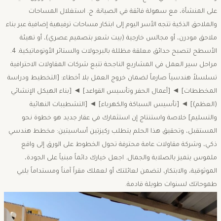
على المنشأة، مع سهولة فائقة في الصيانة. ​ج. استغلال المساحات
والملاحق الذكية ​تتجه الأسر اليوم إلى ابتكار مساحات ترفيهية إضافية عبر بناء
ملاحق مودرن، أو مجالس خارجية (بيت شعر بتصميم عصري)، أو تهيئة
الأسطح لتصبح حدائق معلقة مظللة بالبرجولات والستائر الأوتوماتيكية. ​4.
مراحل سير العمل في المشاريع الناجحة ​تتبع شركات المقاولات الاحترافية
تسلسلاً هندسياً صارماً لضمان خروج العمل بلا أخطاء: [التخطيط ودراسة
المخططات] ◄ [أعمال الحفر وتأسيس القواعد] ◄ [بناء الهيكل الإنشائي
(العظم)] ◄ [تأسيس السباكة والكهرباء] ◄ [التشطيبات النهائية
والتسليم] خلاصة واستنتاج ​إن استثمارك في عقار جديد هو خطوة نحو
المستقبل، وتحقيق هذا الحلم يتطلب ركيزتين أساسيتين: مخطط هندسي
ذكي، وشركة مقاولات عامة محترفة تحول الخطوط على الورق إلى واقع
ملموس يتميز بالصلابة والجمال. ​اجعل خيارك دائماً مبنياً على الجودة،
الموثوقية، والابتكار، لتضمن لعائلتك أو لعملك مقراً آمناً ومستداماً يلبي
طموحاتك لسنوات طويلة قادمة.