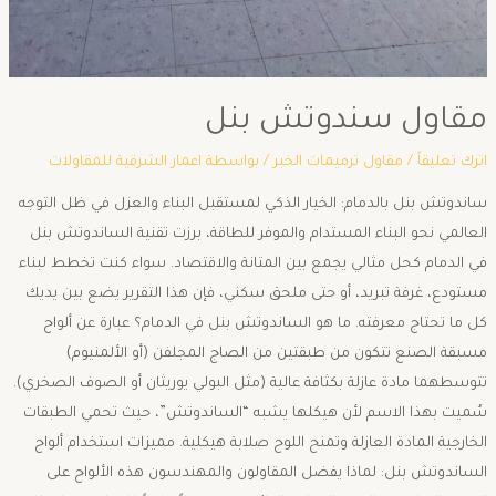
مقاول سندوتش بنل
اترك تعليقاً
/
مقاول ترميمات الخبر
/ بواسطة
اعمار الشرقية للمقاولات
ساندوتش بنل بالدمام: الخيار الذكي لمستقبل البناء والعزل ​في ظل التوجه
العالمي نحو البناء المستدام والموفر للطاقة، برزت تقنية الساندوتش بنل
في الدمام كحل مثالي يجمع بين المتانة والاقتصاد. سواء كنت تخطط لبناء
مستودع، غرفة تبريد، أو حتى ملحق سكني، فإن هذا التقرير يضع بين يديك
كل ما تحتاج معرفته. ​ما هو الساندوتش بنل في الدمام؟ ​عبارة عن ألواح
مسبقة الصنع تتكون من طبقتين من الصاج المجلفن (أو الألمنيوم)
تتوسطهما مادة عازلة بكثافة عالية (مثل البولي يوريثان أو الصوف الصخري).
سُميت بهذا الاسم لأن هيكلها يشبه “الساندوتش”، حيث تحمي الطبقات
الخارجية المادة العازلة وتمنح اللوح صلابة هيكلية. ​مميزات استخدام ألواح
الساندوتش بنل: ​لماذا يفضل المقاولون والمهندسون هذه الألواح على