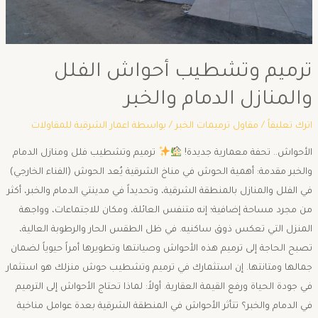
ترميم وتشطيب أحواش الفلل
والمنازل الدمام والخبر
اترك تعليقاً
/
مقاول ترميمات الخبر
/ بواسطة
اعمار الشرقية للمقاولات
الأحواش.. تحفة معمارية جديدة!
ترميم وتشطيب فلل ومنازل الدمام
والخبر مقدمة: أهمية الحوش في مناخ الشرقية ​يُعد الحوش (الفناء الخارجي)
في الفلل والمنازل بالمنطقة الشرقية، وتحديداً في مدينتي الدمام والخبر، أكثر
من مجرد مساحة إضافية؛ إنه متنفس العائلة، ومكان للاجتماعات، وواجهة
المنزل التي تعكس ذوق ساكنيه. في ظل الطقس الحار والرطوبة العالية،
تصبح الحاجة إلى ترميم هذه الأحواش وصيانتها وتطويرها أمراً حيوياً لضمان
جمالها ومتانتها. إن استثمارك في ترميم وتشطيب حوش منزلك هو استثمار
في جودة الحياة ورفع القيمة العقارية. ​أولاً: لماذا تحتاج الأحواش إلى الترميم
في الدمام والخبر؟ ​تتأثر الأحواش في المنطقة الشرقية بعدة عوامل مناخية