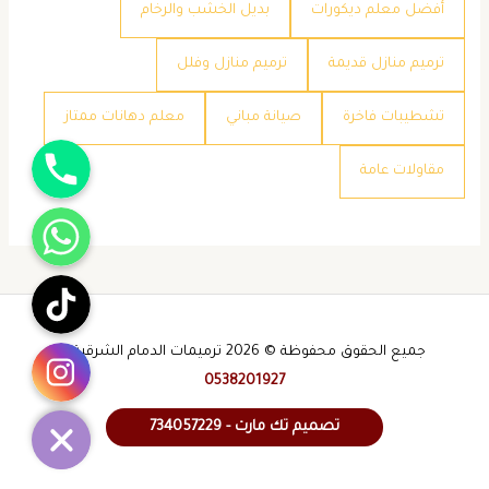
​أفضل معلم ديكورات
​بديل الخشب والرخام
​ترميم منازل قديمة
​ترميم منازل وفلل
​تشطيبات فاخرة
​صيانة مباني
​معلم دهانات ممتاز
جوال
​مقاولات عامة
واتساب
تيك توك
انستقرام
جميع الحقوق محفوظة © 2026 ترميمات الدمام الشرقية -
0538201927
تصميم تك مارت - 734057229