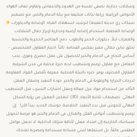
وشلالات جدارية: تضفي لمسة من الهدوء والانتعاش وتقاوم جفاف الهواء. ​
الأحواض الزراعية: زراعة نباتات متكيفة مع بيئة الدمام والخبر، مع تصميم
شبكات ري حديثة (تنقيط) لترشيد استهلاك المياه. ​الإضاءة والديكورات
: ​
الإضاءة المخفية: استخدام إضاءة أرضية وجدارية لإبراز جمال الشلالات
والممرات ليلاً. ​ديكورات الحجر والطوب: دمج العناصر الحجرية والخشبية
لخلق تباين جمالي مميز يعكس الفخامة. ​ثالثاً: اختيار المقاول المتخصص –
أساس النجاح في الدمام والخبر ​للحصول على عمل حصري وقوي، يجب
التعامل مع مقاول ترميم وتشطيب لديه خبرة محلية في مدن الشرقية.
المقاول المحترف يوفر: ​خبرة بالبيئة المحلية: معرفة بأفضل المواد المقاومة
لدرجات الحرارة والرطوبة في الدمام والخبر. ​جودة التنفيذ وضمان العمل:
التأكد من استخدام مواد عزل فعالة وعمل اختبارات التسرب قبل التشطيب
النهائي. ​تصميمات ثلاثية الأبعاد (3D): لتمكين العميل من رؤية الشكل
النهائي للحوش قبل بدء التنفيذ. ​الخلاصة: حوشك الجديد يبدأ الآن! ​إن
ترميم وتشطيب أحواش الفلل والمنازل في الدمام والخبر هو فرصة لتحويل
مساحتك الخارجية إلى امتداد فعلي لأناقة منزلك الداخلية. لا تجعل عوامل
الطقس عائقاً، بل استغلها لتبني مساحة مستدامة وعصرية تمنحك