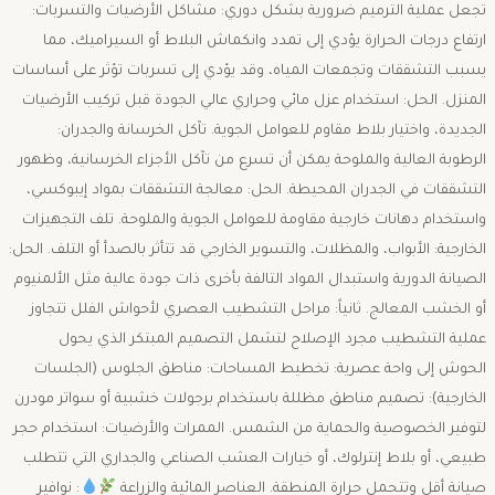
تجعل عملية الترميم ضرورية بشكل دوري: ​مشاكل الأرضيات والتسربات:
ارتفاع درجات الحرارة يؤدي إلى تمدد وانكماش البلاط أو السيراميك، مما
يسبب التشققات وتجمعات المياه، وقد يؤدي إلى تسربات تؤثر على أساسات
المنزل. الحل: استخدام عزل مائي وحراري عالي الجودة قبل تركيب الأرضيات
الجديدة، واختيار بلاط مقاوم للعوامل الجوية. ​تآكل الخرسانة والجدران:
الرطوبة العالية والملوحة يمكن أن تسرع من تآكل الأجزاء الخرسانية، وظهور
التشققات في الجدران المحيطة. الحل: معالجة التشققات بمواد إيبوكسي،
واستخدام دهانات خارجية مقاومة للعوامل الجوية والملوحة. ​تلف التجهيزات
الخارجية: الأبواب، والمظلات، والتسوير الخارجي قد تتأثر بالصدأ أو التلف. الحل:
الصيانة الدورية واستبدال المواد التالفة بأخرى ذات جودة عالية مثل الألمنيوم
أو الخشب المعالج. ​ثانياً: مراحل التشطيب العصري لأحواش الفلل ​تتجاوز
عملية التشطيب مجرد الإصلاح لتشمل التصميم المبتكر الذي يحول
الحوش إلى واحة عصرية: ​تخطيط المساحات: ​مناطق الجلوس (الجلسات
الخارجية): تصميم مناطق مظللة باستخدام برجولات خشبية أو سواتر مودرن
لتوفير الخصوصية والحماية من الشمس. ​الممرات والأرضيات: استخدام حجر
طبيعي، أو بلاط إنترلوك، أو خيارات العشب الصناعي والجداري التي تتطلب
صيانة أقل وتتحمل حرارة المنطقة. ​العناصر المائية والزراعة
: ​نوافير