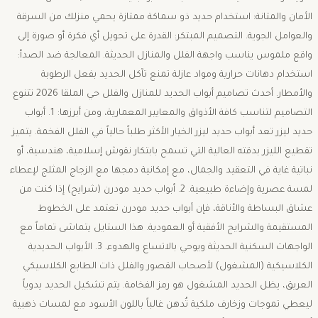
الأمان والمتانة: استخدام حديد ذو سماكة ممتازة يحمي منزلك من السرقة
والعوامل الجوية. ​التصميم المبتكر: القدرة على تحويل أي فكرة أو صورة إلى
واقع ملموس يناسب واجهة الفلل والمنازل الحديثة. ​المعالجة ضد الصدأ:
استخدام دهانات حرارية ومواد عازلة تمنع تآكل الحديد بفعل الرطوبة
والأمطار. ​أحدث تصاميم أبواب الحديد للمنازل والفلل حي الملقا 2026 ​تتنوع
التصاميم لتناسب كافة الأذواق والمعايير المعمارية، ومن أبرزها: ​1. أبواب
حديد ليزر ​تعد أبواب حديد ليزر الخيار الأكثر طلباً حالياً في الفلل الفخمة. يتميز
تقطيع الليزر بدقته العالية التي تسمح بابتكار نقوش إسلامية، هندسية، أو
نباتية غاية في التعقيد والجمال، مع إمكانية دمجها مع الزجاج المثلج لإعطاء
لمسة عصرية وإضاءة طبيعية. ​2. أبواب حديد مودرن (شرايح) ​إذا كنت من
عشاق البساطة والأناقة، فإن أبواب حديد مودرن تعتمد على الخطوط
المستقيمة والشرايح الأفقية أو العمودية. هذا الستايل يتماشى تماماً مع
الواجهات السكنية الحديثة ويوحي بالاتساع والهدوء. ​3. الأبواب الحديدية
الكلاسيكية (المشغول) ​لأصحاب القصور والفلل ذات الطابع الكلاسيكي
العريق، يظل الحديد المشغول هو رمز الفخامة. يتم تشكيل الحديد يدوياً
ليعطي تموجات وزخارف ملكية تُدهن غالباً باللون الأسود مع لمسات ذهبية