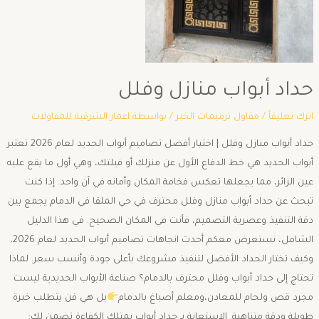
حداد أبواب منازل وفلل
اترك تعليقاً
/
مقاول ترميمات الخبر
/ بواسطة
اعمار الشرقية للمقاولات
حداد أبواب منازل وفلل | اختيار أفضل تصاميم أبواب الحديد لعام 2026 ​تعتبر
أبواب الحديد هي خط الدفاع الأول عن منزلك أو فيلتك، وهي أول ما يقع عليه
عين الزائر، مما يجعلها تعكس فخامة المكان وأمانه في آن واحد. إذا كنت
تبحث عن حداد أبواب منازل وفلل محترف في حي الملقا في الدمام يجمع بين
دقة التنفيذ وعصرية التصميم، فأنت في المكان الصحيح. ​في هذا الدليل
الشامل، نستعرض معكم أحدث اتجاهات تصاميم أبواب الحديد لعام 2026،
وكيف تختار الحداد الأفضل لتنفيذ مشروعك بأعلى جودة وأنسب سعر. ​لماذا
تحتاج إلى حداد أبواب وفلل محترف بالدمام؟ ​صناعة الأبواب الحديدية ليست
مجرد قص ولحام للمعادن،ومعلم أصباغ بالدمام
بل هي فن يتطلب خبرة
طويلة ودقة متناهية. الاستعانة بـ حداد أبواب يمتلك الكفاءة تضمن لك: ​