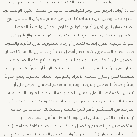
أو نحاسية. ​مواصفات أبواب الحديد الممتازة بالدمام ​عند التعامل مع ورشة
حدادة أبواب، احرص على توفر المواصفات التالية في طلبك: الميزة الوصف نوع
الحديد حديد وطني نقي بسماكات لا تقل عن 2 ملم للهيكل الأساسي. نوع
الطلاء دهان ناري (فرن) أو بودر كوتنج مقاوم للخدش والصدأ. المفصلات
والمغالق استخدام مفصلات إيطالية ممتازة لسهولة الفتح والإغلاق دون
أصوات مزعجة. العزل إضافة لكسان أو زجاج سيكوريت عازل للأتربة والصوت
خلف الحديد المشغول. كيف تختار أفضل حداد أبواب منازل بالدمام؟ ​لضمان
الحصول على نتيجة ترضيك وتدوم لسنوات طويلة، اتبع هذه النصائح عند
اختيار الفني: ​رؤية الأعمال السابقة: اطلب منه كاتالوجاً أو صوراً لمشاريع قام
بتنفيذها لفلل ومنازل سابقة. ​الالتزام بالمواعيد: الحداد المحترف يضع جدولاً
زمنياً واضحاً للتفصيل والتركيب ويلتزم به. ​تقديم الضمان: احرص على أن
تشمل الخدمة ضماناً على أعمال اللحام والدهانات ضد العيوب المصنعية. ​
نصيحة:لا تبحث عن حداد رخيص على حساب جودة وسماكة الحديد؛ فالأبواب
الخارجية هي الاستثمار الأهم لأمن عائلتك وممتلكاتك. ​خدماتنا في حدادة
تركيب أبواب الفلل والمنازل ​نحن نوفر لكم طاقماً من أمهر الحدادين
المتخصصين في تصميم وتفصيل و تركيب أبواب حديد بكافة أحجامها (أبواب
رئيسية، أبواب طوارئ، أبواب ليزر، وأبواب المداخل الداخلية)بالدمام. نجمع بين