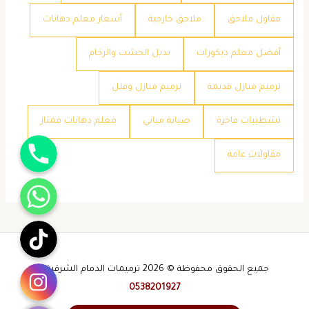
مقاول ملاحق
ملاحق خارجية
​أسعار معلم دهانات
​أفضل معلم ديكورات
​بديل الخشب والرخام
​ترميم منازل قديمة
​ترميم منازل وفلل
​تشطيبات فاخرة
​صيانة مباني
​معلم دهانات ممتاز
جوال
​مقاولات عامة
واتساب
تيك توك
انستقرام
جميع الحقوق محفوظة © 2026 ترميمات الدمام الشرقية -
0538201927