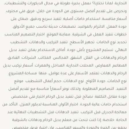
التجارية. لماذا تختارنا؟ نعمل بخبرة طويلة في مجال الديكورات والتشطيبات،
ونحرص على تقديم أفضل مستوى من الجودة من خلال: فريق فني محترف.
أسعار منافسة. استخدام خامات أصلية. تنفيذ سريع ودقيق. ضمان على
جودة العمل. الالتزام بالمواعيد. تصميمات حديثة تناسب جميع الأذواق.
خطوات تنفيذ العمل في الشرقية معاينة الموقع. اختيار التصميم المناسب.
تحديد نوع الخامات. تجهيز الأسطح. تنفيذ التركيب والدهانات. التشطيب
النهائي. تسليم المشروع بأعلى جودة. أماكن الاستخدام يمكن تنفيذ بديل
الرخام والدهانات في: الفلل. الشقق. المجالس. المكاتب. الشركات. الفنادق.
المطاعم. المعارض. المحلات التجارية. المداخل والممرات. أسعار تركيب بديل
الرخام والدهانات تعتمد الأسعار على عدة عوامل، منها: مساحة المشروع.
نوع الخامات. جودة الألواح. نوع الدهانات. حجم أعمال التشطيب. موقع
التنفيذ. التصاميم المطلوبة. ولذلك نوفر أسعاراً مناسبة مع تقديم أفضل
جودة مقابل التكلفة. نصائح قبل تنفيذ بديل الرخام اختيار فني متخصص.
استخدام خامات عالية الجودة. اختيار الألوان المناسبة لديكور المنزل. التأكد من
معالجة الجدران قبل التركيب. تنفيذ الدهانات قبل التشطيبات النهائية عند
الحاجة. خلاصة: إذا كنت تبحث عن معلم بديل الرخام ودهانات بالشرقية
يجمع بين الخبرة والجودة والسعر المناسب، فإن اختيار فريق متخصص