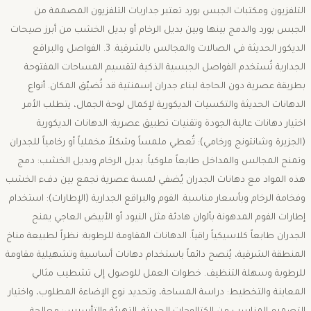
التلفزيون ومكتبات الجبس بورد ​تعتبر جداريات التلفزيون المصممة من
الجبس بورد والدمج بينها وبين بديل الرخام أو بديل الخشب من أبرز صيحات
الديكور الحديثة في الصالات والمجالس بالشرقية. ​3. الفواصل والبراقع
الجدارية ​تُستخدم الفواصل الجبسية الذكية لتقسيم المساحات المفتوحة
بطريقة عصرية دون الحاجة لبناء جدران إسمنتية قد تُضيّق المكان. ​أنواع
الدهانات الحديثة والتكسيات الديكورية ​لإكمال لوحة الجمال، يتطلب الأمر
اختيار دهانات عالية الجودة وتقنيات تطبيق عصرية: ​الدهانات الديكورية
(الجزيرة وشانتونج ورخامي): تُعطي ملمساً وشكلاً مخملياً أو رخامياً للجدران
وتمنح المجالس والمداخل طابعاً ملوكياً. ​بديل الرخام وبديل الخشب: دمج
هذه المواد مع دهانات الجدران يُضفي لمسة عصرية تجمع بين دفء الخشب
وفخامة الرخام وبأسعار مناسبة. ​الفوم والبراقع الجدارية (الإطارات): استخدام
إطارات الفوم المدهونة بألوان هادئة مثل النيود أو الأبيض العاجي يمنح
الجدران طابعاً كلاسيكياً راقياً. ​الدهانات المقاومة للرطوبة: نظراً لطبيعة مناخ
المنطقة الشرقية، يُنصح دائماً باستخدام دهانات أساسية وتشهيلية مقاومة
للرطوبة وسهلة التنظيف. ​خطوات العمل للوصول إلى تشطيب مثالي ​
المعاينة والتخطيط: دراسة المساحة، وتحديد نوع الإضاءة المطلوب، واختيار