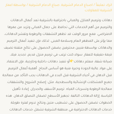
اترك تعليقاً
/
اصباغ الدمام الشرقية
,
صباغ الدمام الشرقية
/ بواسطة
اعمار
الشرقية للمقاولات
دهانات وترميم المنازل والمباني باحترافية بالشرقية تعد أعمال الدهانات
والترميم من أهم الخدمات التي تحافظ على جمال المباني وتزيد من عمرها
الافتراضي. فمع مرور الوقت قد تظهر التشققات والرطوبة وتقشر الدهانات،
مما يؤثر على المظهر العام وسلامة المبنى. لذلك فإن تنفيذ أعمال الترميم
والدهانات بواسطة فنيين محترفين يضمن الحصول على نتائج متقنة تضيف
قيمة حقيقية للعقار. سواء كنت ترغب في ترميم منزل قديم، تجديد فيلا،
صيانة شقة، معلم دهانات
أو تنفيذ دهانات داخلية وخارجية، فإن الاعتماد
على مواد عالية الجودة وخبرة فنية هو أساس النجاح. أهمية أعمال الترميم
قبل الدهان في أحياء الشرقية قبل البدء في الدهانات يجب التأكد من معالجة
جميع المشكلات الإنشائية والسطحية، مثل: إصلاح الشروخ والتشققات.
معالجة الرطوبة وتسربات المياه. ترميم الأسقف والجدران. إعادة تأهيل
اللياسة. إزالة الدهانات التالفة. تجهيز الأسطح لضمان التصاق الدهان. هذه
الخطوات تضمن الحصول على تشطيب متين ونتائج تدوم لفترة طويلة.
خدمات الدهانات الاحترافية في منطقة الشرقية تشمل خدمات الدهانات