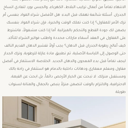
الانتهاء تماماً من أعمال تركيب البلاط، الكهرباء، والجبس بورد لتفادي اتساخ
الجدران. أسئلة شائعة تهمك قبل البدء: ​هل الأفضل شراء المواد بنفسي أم
ترك الأمر للمقاول؟ إذا كنت تملك الوقت والخبرة، فإن شراء المواد بنفسك
يضمن لك جودة القطع والتحكم بالميزانية. أما إذا كنت مشغولاً، فاشترط
على المقاول في العقد أسماء ماركات محددة واطلب فواتير الشراء للتأكد. ​
كيف أعالج رطوبة الجدران قبل الدهان؟ يجب أولاً تقشير الدهان القديم التالف
حتى الوصول إلى اللياسة الأصلية، ثم تطبيق مادة عازلة للرطوبة، وترك الجدار
ليجف تماماً قبل بدء المعجون والدهان الجديد. ​الخلاصة: ​الاستثمار في أفضل
مقاول ومعلم معماري ودهانات داخلية بالدمام هو استثمار في راحة بالك
ومستقبل منزلك. لا تبحث عن الخيار الأرخص دائماً، بل ابحث عن القيمة،
الاحترافية، والالتزام بالوقت لتضمن منزلاً ينبض بالجمال والمتانة لسنوات
طويلة.