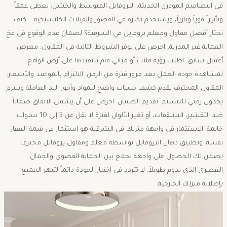
في التصاميم المودرن الحديثة. ​البروفايل المتوسط والخشن: يعطي عمقاً
وتأثيراً قوياً وبارزاً، ويستخدم بكثرة في القصور والفيلات الكلاسيكية. ​كيف
تختار أفضل مقاول ومعلم بروفايل في الشرقية؟ ​لضمان عدم الوقوع في فخ
العمالة غير المدربة، احرص على توفر الشروط التالية في المقاول: ​معرض
أعمال سابق: اطلب رؤية فلات أو مباني قام بتنفيذها على أرض الواقع
لمشاهدة جودة العمل بعد مرور فترة من الزمن. ​الالتزام بالمواعيد والأسعار:
المقاول المحترف يقدم كشف حساب واضح للمواد وأجور اليد العاملة ويلتزم
بجدول زمني للتسليم. ​تقديم الضمان: احرص على أن يشمل الاتفاق ضماناً
ضد التقشير، التشققات، أو تغير الألوان لفترة لا تقل عن 5 إلى 10 سنوات. ​
خاتمة: ​الاستثمار في واجهة منزلك في الشرقية هو استثمار في قيمة العقار
نفسه. وتطبيق دهان البروفايل بواسطة معلم ومقاول بروفايل محترف
يضمن لك الحصول على واجهة تجمع بين الحماية القصوى والجمال
العصري الذي يدوم طويلاً. لا تتردد في اختيار الجودة دائماً لتبهر الجميع
بإطلالة منزلك الخارجية.