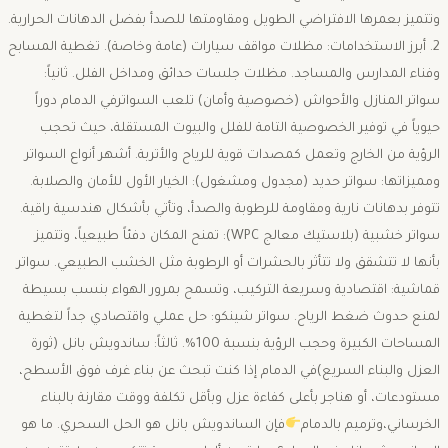
وتتميز بعمرها الافتراضي الطويل ومقاومتها للصدأ بفضل الدهانات الحرارية.
​2. أبرز الاستخدامات: ​مظلات مواقف سيارات (عامة وخاصة). تغطية المسابح
وفناء المدارس والمساجد. مظلات جلسات حدائق ومداخل الفلل. ​ثانياً:
سواتر المنازل والأحواش (خصوصية وأمان) ​تلعب السواترفي الدمام دوراً
حيوياً في توفير الخصوصية التامة للفلل والبيوت المستقلة، حيث تحجب
الرؤية من الخارج وتعمل كمصدات قوية للرياح والأتربة. ​أشهر أنواع السواتر
ومميزاتها: ​سواتر حديد (مجدول ومشغول): الخيار الأول للأمان والصلابة.
تتوفر بدهانات نارية ومقاومة للرطوبة والصدأ، وتأتي بأشكال هندسية راقية.
سواتر خشبية (بلاستيك معالج WPC): تمنح المكان دفئاً طبيعياً، وتتميز
بأنها لا تتشقق ولا تتأثر بالحشرات أو الرطوبة مثل الخشب الطبيعي. ​سواتر
قماشية: اقتصادية وسريعة التركيب، وتسمح بمرور الهواء بنسب بسيطة
لمنع حدوث ضغط الرياح. ​سواتر شينكو: حل عملي واقتصادي جداً لتغطية
المساحات الكبيرة وحجب الرؤية بنسبة 100%. ​ثالثاً: ساندويش بانل (ثورة
العزل والبناء السريع)في الدمام ​إذا كنت تبحث عن بناء غرف فوق الأسطح،
مستودعات، أو هناجر بأعلى كفاءة عزل وبأقل تكلفة ووقت مقارنة بالبناء
الخرساني،وترميم بالدمام
فإن الساندويش بانل هو الحل السحري. ​ما هو