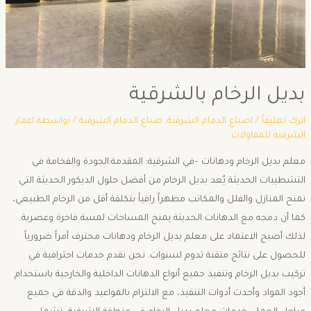
بديل الرخام بالشرقية
اترك تعليقاً
/
اصباغ الدمام الشرقية
,
صباغ الدمام الشرقية
/ بواسطة
اعمار
الشرقية للمقاولات
معلم بديل الرخام ودهانات –في الشرقية: المقدمة:الجودة والفخامة في
التشطيبات الحديثة يُعد بديل الرخام من أفضل حلول الديكور الحديثة التي
تمنح المنازل والفلل والمكاتب مظهراً راقياً بتكلفة أقل من الرخام الطبيعي،
كما أن دمجه مع الدهانات الحديثة يمنح المساحات لمسة فاخرة وعصرية.
لذلك أصبح الاعتماد على معلم بديل الرخام ودهانات محترف أمراً ضرورياً
للحصول على نتائج متقنة تدوم لسنوات. نحن نقدم خدمات احترافية في
تركيب بديل الرخام وتنفيذ جميع أنواع الدهانات الداخلية والخارجية باستخدام
أجود المواد وأحدث أدوات التنفيذ، مع الالتزام بالمواعيد والدقة في جميع