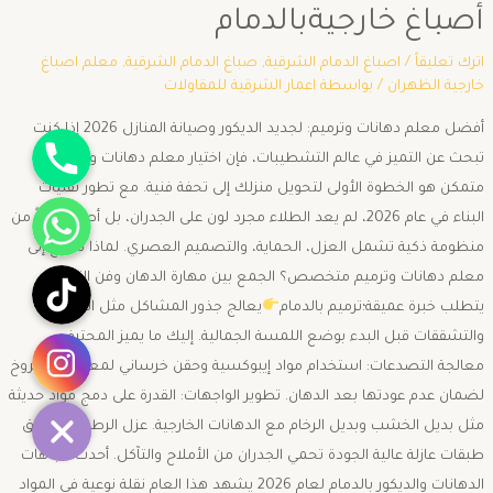
أصباغ خارجيةبالدمام
اترك تعليقاً
/
اصباغ الدمام الشرقية
,
صباغ الدمام الشرقية
,
معلم اصباغ
خارجية الظهران
/ بواسطة
اعمار الشرقية للمقاولات
جوال
أفضل معلم دهانات وترميم: لجديد الديكور وصيانة المنازل 2026 ​إذا كنت
تبحث عن التميز في عالم التشطيبات، فإن اختيار معلم دهانات وترميم
متمكن هو الخطوة الأولى لتحويل منزلك إلى تحفة فنية. مع تطور تقنيات
واتساب
البناء في عام 2026، لم يعد الطلاء مجرد لون على الجدران، بل أصبح جزءاً من
منظومة ذكية تشمل العزل، الحماية، والتصميم العصري. ​لماذا تحتاج إلى
تيك توك
معلم دهانات وترميم متخصص؟ ​الجمع بين مهارة الدهان وفن الترميم
يتطلب خبرة عميقة؛ترميم بالدمام
يعالج جذور المشاكل مثل الرطوبة
انستقرام
والتشققات قبل البدء بوضع اللمسة الجمالية. إليك ما يميز المحترف: ​
معالجة التصدعات: استخدام مواد إيبوكسية وحقن خرساني لمعالجة الشروخ
لضمان عدم عودتها بعد الدهان. ​تطوير الواجهات: القدرة على دمج مواد حديثة
مثل بديل الخشب وبديل الرخام مع الدهانات الخارجية. ​عزل الرطوبة: تطبيق
طبقات عازلة عالية الجودة تحمي الجدران من الأملاح والتآكل. ​أحدث اتجاهات
الدهانات والديكور بالدمام لعام 2026 ​يشهد هذا العام نقلة نوعية في المواد