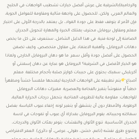
والرخامية)بالشرقية على عرش أفضل خيارات تشطيب الواجهات في الخليج
والعالم العربي. ولكن، للحصول على واجهة مثالية ومقاومة للعوامل الجوية،
فإن الأمر لا يتوقف فقط على جودة المواد، بل يعتمد بالدرجة الأولى على اختيار
معلم ومقاول بروفايل محترف يمتلك الخبرة والمهارة لتحويل الجدران
الصامتة إلى لوحة فنية. ​في هذا الدليل الشامل، سنتعرف على كل ما يخص
دهانات البروفايل، وأهمية الاعتماد على مقاول متخصص، وكيف تضمن
الحصول على أفضل جودة وأقل سعر. ​ما هو دهان البروفايل الخارجي ولماذا
هو الخيار الأفضل في الشرقية؟ ​البروفايل هو عبارة عن دهان إسمنتي أو
أكريليكي سميك يحتوي على حبيبات كوارتز صلبة بأحجام مختلفة. معلم
أصباغ
يتم تطبيقه على الواجهات الخارجية ليمنحها ملمساً خشناً ومظهراً
خطياً أو منقوشاً يتميز بالفخامة والعصرية. ​مميزات دهانات البروفايل
للواجهات: ​مقاومة عالية للظروف المناخية: يتحمل درجات الحرارة العالية،
الرطوبة، والأمطار دون أن يتشقق أو يتغير لونه. ​إخفاء عيوب اللياسة: بفضل
سماكته وحبيباته، يقوم البروفايل بمداراة أي عيوب أو تموجات في لاسة
الجدران الأساسية. ​تنوع الألوان والنقشات: يتوفر بمئات الألوان والدرجات،
وتتنوع طرق نقشه (ناعم، خشن، طولي، عرضي، أو دائري). ​العمر الافتراضي