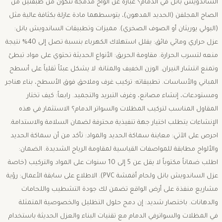
الساندويش بانل في الدمام؟ ​عبارة عن ألواح مدمجة تتكون من طبقتين من
الصاج المجلفن (الحديد المدهون)، يتوسطهما مادة عازلة بكثافة عالية مثل
(البولي يوريثان أو الصوف الصخري). ​مميزات وتطبيقات الساندويش بانل: ​
عزل حراري ومائي فائق: يقلل استهلاك الكهرباء بنسبة تصل إلى 40% نتيجة
منعه لتسرب الحرارة. مقاومة الحريق: الأنواع الحديثة تحتوي على مواد تبطئ
وتمنع انتشار النيران. ​الوزن الخفيف والمتانة: لا يشكل عبئاً ثقلياً على أسطح
المباني والأساسات. ​تطبيقاته: تركيب غرف وملاحق فوق الأسطح، بناء هناجر
ومستودعات، إنشاء مصانع، وغرف التبريد والتجميد. ​رابعاً: كيف تختار
المقاول المناسب لتركيب المظلات والسواتر الدمام؟ ​الاستثمار في هذه
الإنشاءات يتطلب اختيار جهة تنفيذية محترفة لضمان السلامة والاستدامة.
احرص على الآتي: ​معاينة سماكة الحديد والمواد: تأكد من أن سماكة الحديد
والألواح مطابقة للمواصفات القياسية لمقاومة الرياح الشديدة. ​الضمان:
اطلب ضماناً مكتوباً لا يقل عن 5 إلى 10 سنوات على المواد والتركيب (خاصة
عزل الساندويش بانل ولحام أقمشة PVC). ​الاطلاع على سابقة الأعمال: رؤية
مشاريع منفذة على أرض الواقع تضمن لك جودة التشطيب واللحامات
والدهانات. ​باختصار شديد: ​إن دمج حلول التظليل والخصوصية المتمثلة
في المظلات والسواترفي الدمام مع تقنيات البناء والعزل الحديثة باستخدام