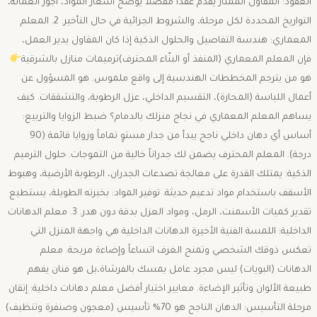
العقود: المقاول الممتاز يقدم عقداً مفصلاً يوضح أسعار المواد، أجور العمالة،
التواريخ المحددة لكل مرحلة، والشروط الجزائية في حال التأخير. ​2. المعلم
المعماري: هندسة التفاصيل والحلول الذكية ​إذا كان المقاول يدير العمل،
فإن المعلم المعماري (المنفذ أو البنّاء المحترف)ترميمات منازل بالشرقية
هو من يترجم المخططات الهندسية إلى واقع ملموس. هو المسؤول عن
أعمال اللياسة (المحارة)، التقسيم الداخلي، عزل الرطوبة، والتشققات. ​كيف
يساهم المعلم المعماري في نجاح منزلك بالدمام؟ ​ضبط الزوايا والتربيع:
أساس أي دهان داخلي ناجح يبدأ من جدار مستوٍ تماماً وزوايا قائمة (90
درجة). المعلم المحترف يضمن لك جدراناً خالية من التموجات. ​حلول الترميم
الذكية: يمتلك القدرة على معالجة تصدعات الجدران، الرطوبة الأرضية، وهبوط
الأسقف باستخدام مواد تدعيم حديثة. توفير المواد: بخبرته الطويلة، يستطيع
تقدير كميات الأسمنت، الرمل، ومواد العزل بدقة دون هدر. ​3. معلم الدهانات
الداخلية: اللمسة الفنية الأخيرة ​الدهانات الداخلية هي واجهة المنزل التي
تعكس ذوقك الشخصي وتمنح الغرف اتساعاً وإضاءة مريحة. معلم
الدهانات (البويات) ليس مجرد عامل يمسك بالفرشاة،بل هو فنان يفهم
طبيعة الألوان وتأثير الإضاءة. معايير اختيار أفضل معلم دهانات داخلية: ​إتقان
مرحلة التأسيس: الدهان الناجح هو 70% تأسيس (معجون وصنفرة وتنظيف)