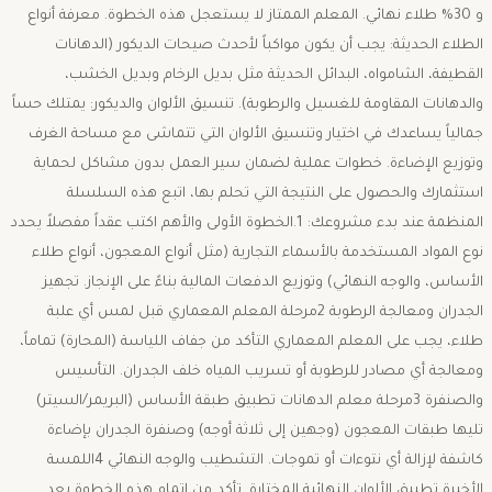
و 30% طلاء نهائي. المعلم الممتاز لا يستعجل هذه الخطوة. ​معرفة أنواع
الطلاء الحديثة: يجب أن يكون مواكباً لأحدث صيحات الديكور (الدهانات
القطيفة، الشامواه، البدائل الحديثة مثل بديل الرخام وبديل الخشب،
والدهانات المقاومة للغسيل والرطوبة). ​تنسيق الألوان والديكور: يمتلك حساً
جمالياً يساعدك في اختيار وتنسيق الألوان التي تتماشى مع مساحة الغرف
وتوزيع الإضاءة. ​خطوات عملية لضمان سير العمل بدون مشاكل ​لحماية
استثمارك والحصول على النتيجة التي تحلم بها، اتبع هذه السلسلة
المنظمة عند بدء مشروعك: 1.الخطوة الأولى والأهم اكتب عقداً مفصلاً يحدد
نوع المواد المستخدمة بالأسماء التجارية (مثل أنواع المعجون، أنواع طلاء
الأساس، والوجه النهائي) وتوزيع الدفعات المالية بناءً على الإنجاز. تجهيز
الجدران ومعالجة الرطوبة 2مرحلة المعلم المعماري قبل لمس أي علبة
طلاء، يجب على المعلم المعماري التأكد من جفاف اللياسة (المحارة) تماماً،
ومعالجة أي مصادر للرطوبة أو تسريب المياه خلف الجدران. التأسيس
والصنفرة 3مرحلة معلم الدهانات تطبيق طبقة الأساس (البريمر/السيتر)
تليها طبقات المعجون (وجهين إلى ثلاثة أوجه) وصنفرة الجدران بإضاءة
كاشفة لإزالة أي نتوءات أو تموجات. التشطيب والوجه النهائي 4اللمسة
الأخيرة تطبيق الألوان النهائية المختارة. تأكد من إتمام هذه الخطوة بعد