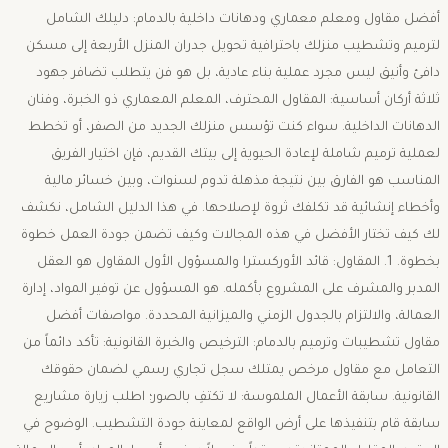
أفضل مقاول ومعلم معماري ودهانات داخلية بالدمام: دليلك الشامل
لترميم وتشطيب منزلك باحترافية ​تحويل جدران المنزل الأربعة إلى مسكن
دافئ وأنيق ليس مجرد عملية بناء عادية، بل هو فن يتطلب تضافر جهود
ثلاثة أركان أساسية: المقاول المحترف، المعلم المعماري ذو الخبرة، وفنان
الدهانات الداخلية. ​سواء كنت تؤسس منزلك الجديد من الصفر، أو تخطط
لعملية ترميم شاملة لإعادة الحيوية إلى بيتك القديم، فإن اختيار الفريق
المناسب هو الفارق بين نتيجة مذهلة تدوم لسنوات، وبين خسائر مالية
وأخطاء إنشائية قد تكلفك ثروة لإصلاحها. في هذا الدليل الشامل، نكشف
لك كيف تختار الأفضل في هذه المجالات وكيف تضمن جودة العمل خطوة
بخطوة. ​1. المقاول: قائد الأوركسترا والمسؤول الأول ​المقاول هو العقل
المدبر والمشرف على المشروع بأكمله. هو المسؤول عن توفير المواد، إدارة
العمالة، والالتزام بالجدول الزمني والميزانية المحددة. ​مواصفات أفضل
مقاول تشطيبات وترميم بالدمام: ​الترخيص والخبرة القانونية: تأكد دائماً من
التعامل مع مقاول مرخص يمتلك سجل تجاري رسمي لضمان حقوقك
القانونية. ​سابقة الأعمال الملموسة: لا تكتفِ بالصور؛ اطلب زيارة مشاريع
سابقة قام بتنفيذها على أرض الواقع لمعاينة جودة التشطيب. ​الوضوح في