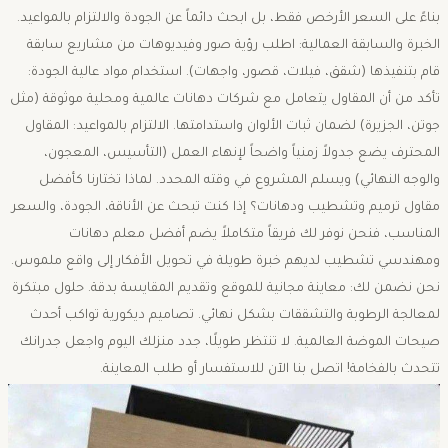
بناءً على السعر الأرخص فقط، بل ابحث دائماً عن الجودة والالتزام بالمواعيد. ​
الخبرة والسابقة العمالية: اطلب رؤية صور وفيديوهات من مشاريع سابقة
قام بتنفيذها (شقق، فيلات، قصور، واجهات). ​استخدام مواد عالية الجودة:
تأكد من أن المقاول يتعامل مع شركات دهانات عالمية ومحلية موثوقة (مثل
جوتن، الجزيرة) لضمان ثبات الألوان واستدامتها. ​الالتزام بالمواعيد: المقاول
المحترف يضع جدولاً زمنياً واضحاً لإنهاء العمل (التأسيس، المعجون،
والوجه النهائي) ويسلم المشروع في وقته المحدد. ​لماذا تختارنا كأفضل
مقاول ترميم وتشطيب ودهانات؟ ​إذا كنت تبحث عن الأناقة، الجودة، والسعر
المناسب، فنحن نوفر لك فريقاً متكاملاً يضم أفضل معلم دهانات
ومهندسي تشطيب لديهم خبرة طويلة في تحويل الأفكار إلى واقع ملموس.
نحن نضمن لك: ​معاينة مجانية للموقع وتقديم المقايسة بدقة. ​حلول مبتكرة
لمعالجة الرطوبة والتشققات بشكل نهائي. ​تصاميم ديكورية تواكب أحدث
صيحات الموضة العالمية. ​لا تنتظر طويلًا، جدد منزلك اليوم واجعل جدرانك
تتحدث بالفخامة! اتصل بنا الآن للاستفسار أو طلب المعاينة.