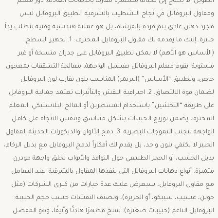
الطويل: لا يحتاج إلى صيانة مستمرة مقارنة بالدهانات العادية. ​دور معلم
ومقاول البروفايل في نجاح التشطيب بالشرقية ​تطبيق البروفايل ليس
مجرد دهان عادي يتم فرده بالفرشاة، بل هو عملية هندسية وفنية تتطلب يداً
خبيرة. إليك ما يقدمه لك مقاول البروفايل المحترف: ​1. تجهيز السطح
(الأساس هو الأهم) ​لا يمكن تطبيق البروفايل على جدران متسخة أو غير
مستوية. يقوم معلم البروفايل بغسيل الواجهة، معالجة التشققات بمعجون
خاص، وتطبيق “الأساس” (البريمر) المناسب بلون يقارب لون البروفايل
لضمان قوة الالتصاق. ​2. احترافية النقش والتأثيرات ​تعتمد جمالية البروفايل
على طريقة “التخشين” باستخدام المسطرين أو المالج البلاستيكي. المعلم
المحترف يضمن توزيع الحبيبات بشكل متناسق وبنفس الاتجاه على كامل
الواجهة لتجنب التموجات البصرية. ​3. دمج الألوان والديكورات الحديثة ​المقاول
الخبير لا يكتفي بلون واحد، بل يقدم لك أفكاراً لدمج البروفايل مع بديل الرخام،
بديل الخشب، أو الحجر الطبيعي حول النوافذ والأبواب لخلق واجهة مودرن
متميزة. ​أنواع دهانات البروفايل التي ينفذها المقاول بالشرقية ​عند التعامل
مع مقاول البروفايل، سيعرض عليك عدة خيارات من كبرى الشركات (مثل
جوتن، عسيب، سيبكو، أو الجزيرة)، وتصنف النقشات حسب حجم الحبيبة: ​
البروفايل الناعم (حبيبات صغيرة): يمنح مظهرًا هادئًا وأنيقًا، وهو المفضل