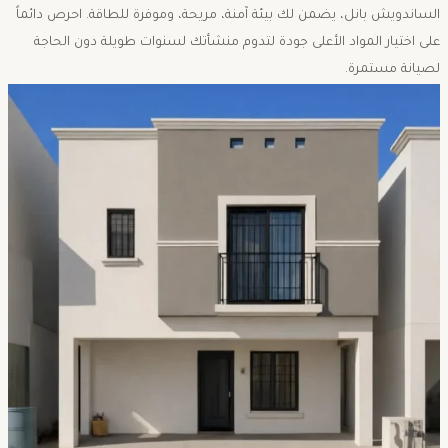
الساندويش بانل، يضمن لك بيئة آمنة، مريحة، وموفرة للطاقة. احرص دائماً
على اختيار المواد الأعلى جودة لتدوم منشأتك لسنوات طويلة دون الحاجة
لصيانة مستمرة.