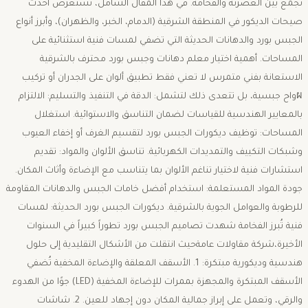
تجمع بين العصرنة والفخامة. ​في هذا المقال الشامل، نستعرض أحدث
صيحات الديكور في المنطقة الشرقية (الدمام، الخبر، والظهران)، وأبرز أنواع
الجبس بورد والدهانات الحديثة التي تضفي لمسات فنية استثنائية على
المساحات. ​أهمية اختيار معلم دهانات وجبس بورد محترف بالشرقية ​
الاستعانة بفني متمرس لا تعني فقط تطبيق ألوان على الجدران أو تركيب
ผواح جبسية، بل تتعدى ذلك لتشمل: ​الدقة في التنفيذ والتسليم: الالتزام
بالمعايير الهندسية للقياسات لضمان التناسق والاستوائية. ​استغلال
المساحات: توظيف ديكورات الجبس بورد لتقسيم الغرف أو إخفاء العيوب
وشبكات التكييف والتمديدات الكهربائية. ​تناسق الألوان والمواد: تقديم
استشارات فنية لاختيار تناغم الألوان بما يتناسب مع الإضاءة وأثاث المكان. ​
جودة المواد المستعلمة: استخدام أفضل خامات الجبس والدهانات المقاومة
للرطوبة والعوامل الجوية بالشرقية. ​ديكورات الجبس بورد الحديثة: لمسات
فنية تُبرز الفخامة ​شهدت تصاميم الجبس بورد تطوراً كبيراً في السنوات
الأخيرة،شركة مقاولات عامةحيث انتقلت من الأشكال التقليدية إلى حلول
هندسية وديكورية مبتكرة: ​1. الأسقف المعلقة والإضاءة المخفية ​تُضفي
الأسقف المبتكرة والمجهزة بممرات للإضاءة المخفية (LED) جوًا من الهدوء
والرقي، وتعمل على إبراز جمالية المكان دون إجهاد للعين. ​2. شاشات