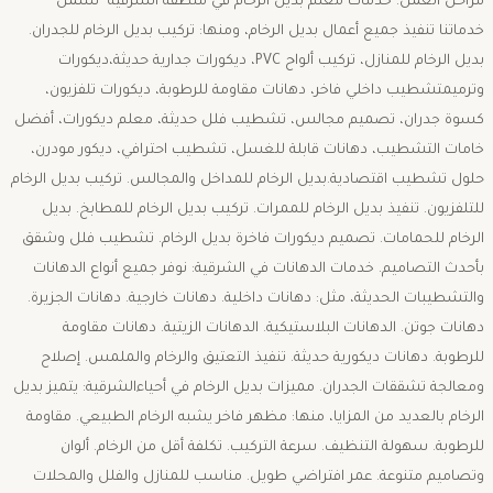
مراحل العمل. خدمات معلم بديل الرخام في منطقة الشرقية تشمل
خدماتنا تنفيذ جميع أعمال بديل الرخام، ومنها: تركيب بديل الرخام للجدران.
بديل الرخام للمنازل، تركيب ألواح PVC، ديكورات جدارية حديثة،ديكورات
وترميمتشطيب داخلي فاخر، دهانات مقاومة للرطوبة، ديكورات تلفزيون،
كسوة جدران، تصميم مجالس، تشطيب فلل حديثة، معلم ديكورات، أفضل
خامات التشطيب، دهانات قابلة للغسل، تشطيب احترافي، ديكور مودرن،
حلول تشطيب اقتصادية.بديل الرخام للمداخل والمجالس. تركيب بديل الرخام
للتلفزيون. تنفيذ بديل الرخام للممرات. تركيب بديل الرخام للمطابخ. بديل
الرخام للحمامات. تصميم ديكورات فاخرة بديل الرخام. تشطيب فلل وشقق
بأحدث التصاميم. خدمات الدهانات في الشرقية: نوفر جميع أنواع الدهانات
والتشطيبات الحديثة، مثل: دهانات داخلية. دهانات خارجية. دهانات الجزيرة.
دهانات جوتن. الدهانات البلاستيكية. الدهانات الزيتية. دهانات مقاومة
للرطوبة. دهانات ديكورية حديثة. تنفيذ التعتيق والرخام والملمس. إصلاح
ومعالجة تشققات الجدران. مميزات بديل الرخام في أحياءالشرقية: يتميز بديل
الرخام بالعديد من المزايا، منها: مظهر فاخر يشبه الرخام الطبيعي. مقاومة
للرطوبة. سهولة التنظيف. سرعة التركيب. تكلفة أقل من الرخام. ألوان
وتصاميم متنوعة. عمر افتراضي طويل. مناسب للمنازل والفلل والمحلات