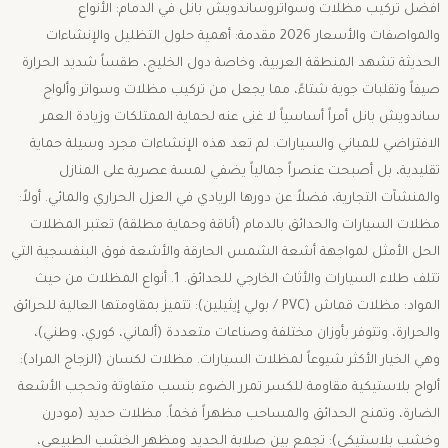
افضل تركيب مظلات وسواتروساندويش بانل في الدمام: الأنواع
والمواصفات والأسعار 2026 ​مقدمة: أهمية حلول التظليل والإنشاءات
الحديثة ​تشهد المنطقة العربية، وخاصة دول الخليج، طقساً شديد الحرارة
صيفاً وتقلبات جوية شتاءً، مما يجعل من تركيب مظلات وسواتر وألواح
ساندويش بانل أمراً أساسياً لا غنى عنه لحماية الممتلكات وزيادة العمر
الافتراضي للمباني والسيارات. لم تعد هذه الإنشاءات مجرد وسيلة حماية
تقليدية، بل أصبحت عنصراً جمالياً يضفي لمسة عصرية على المنازل
والمنشآت التجارية، فضلاً عن دورها الريادي في العزل الحراري والمائي. ​أولاً:
مظلات السيارات والحدائق بالدمام (أناقة وحماية مطلقة) ​تعتبر المظلات
الحل الأمثل لمواجهة أشعة الشمس الحارقة والأشعة فوق البنفسجية التي
تتلف طلاء السيارات والأثاث الخارجي للحدائق. ​1. أنواع المظلات من حيث
المواد: ​مظلات قماش (PVC / بولي إيثيلين): تتميز بمقاومتها العالية للحرائق
والحرارة، وتتوفر بأوزان مختلفة وصناعات متعددة (ألماني، كوري، وطني)،
وهي الخيار الأكثر شيوعاً لمظلات السيارات. ​مظلات لكسان (الزجاج المراد):
ألواح بلاستيكية مقاومة للكسر تمرر الضوء بنسب متفاوتة وتحجب الأشعة
الضارة، وتمنح الحدائق والمساحب مظهراً فخماً. مظلات حديد (مودرن
وخشب بلاستيكي): تجمع بين صلابة الحديد ومظهر الخشب الطبيعي،