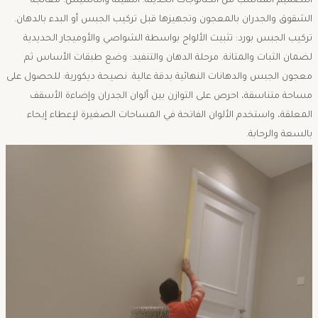
التصميم المناسب من الكتالوجات الحديثة. ​التهيئة والتأسيس: معالجة
الشقوق والجدران بالمعجون وتجهيزها قبل تركيب الجبس أو البدء بالدهان. ​
تركيب الجبس بورد: تثبيت الألواح بواسطة الشواصي والأوميجار الحديدية
لضمان الثبات والمتانة. ​مرحلة الدهان والتنفيد: وضع طبقات الأساس ثم
معجون الجبس والدهانات النهائية بدقة عالية. نصيحة ديكورية: للحصول على
مساحة متناسقة، احرص على التوازن بين ألوان الجدران وإضاءة الأسقف
المعلقة، واستخدم الألوان الفاتحة في المساحات الصغيرة لإعطاء إيحاء
بالسعة والرحابة.