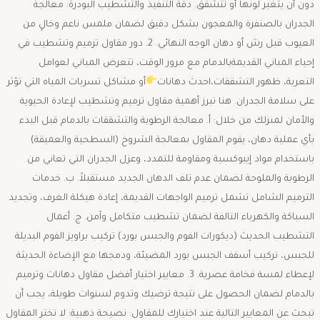
دون أن يتغير لونها أو تتشقق. ​دقة التنفيذ والتشطيب البودرة: معالجة
الجدران بالصنفرة والمعجون بشكل دقيق لضمان ملمس ناعم وخالٍ من
العيوب قبل رش أو دهان الوجه النهائي. ​2. دور مقاول ترميم وتشطيب في
إحياء المباني القديمةبالدمام ​مع مرور الوقت، تتعرض المباني لعوامل
التعرية، ظهور التشققات،احدث دهانات
أو مشاكل تسربات المياه التي تؤثر
على سلامة الجدران. هنا تبرز أهمية مقاول ترميم وتشطيب لإعادة الحيوية
والأمان لمنزلك من خلال: ​أ. معالجة الرطوبة والتشققات بالدمام ​قبل البدء
بأي عملية دهان، يقوم المقاول بمعالجة الشروخ (السطحية والعميقة)
باستخدام مواد إيبوكسية ومقاومة للتمدد، وعزل الجدران التي تعاني من
الرطوبة والملوحة لضمان عدم تلف الدهان الجديد مستقبلاً. ​ب. خدمات
الترميم الشامل ​تشمل ترميم الواجهات القديمة، إعادة هيكلة الغرف، وتجديد
السباكة والكهرباء التالفة لضمان تشطيب متكامل وآمن. ​ج. أعمال
التشطيب الحديث (ديكورات الفوم والجبس بورد) ​تركيب براويز الفوم البديلة
للجبس، تركيب أسقف الجبس بورد المضيئة، ودمجها مع الإضاءة الحديثة
لإعطاء لمسة فخامة عصرية. ​3. معايير اختيار أفضل مقاول دهانات وترميم
بالدمام ​لضمان الحصول على نتيجة ترضيك وتدوم لسنوات طويلة، يجب أن
تبحث عن المعايير التالية عند اختيارك للمقاول: ​نصيحة ذهبية: لا تختر المقاول