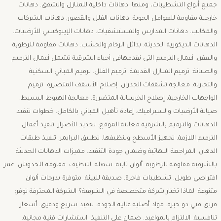
جميع أنواع التشطيبات، ومنها: دهانات داخلية للمنازل والشقق. دهانات
خارجية مقاومة للعوامل الجوية. دهانات الفلل والقصور. دهانات الشركات
والمكاتب. دهانات المدارس والمستشفيات. دهانات الإيبوكسي للأرضيات.
الدهانات الديكورية الحديثة. بدائل الرخام والخشب. دهانات مقاومة للرطوبة
والعفن. أعمال الترميم التي نقدمهافي أحياء الشرقية تشمل أعمال الترميم
والصيانة: ترميم المنازل القديمة. ترميم الفلل. ترميم المباني السكنية
والتجارية. معالجة تشققات الجدران. إصلاح الأسقف المتضررة. ترميم
الواجهات الخارجية. إصلاح الخرسانة المتضررة. معالجة الهبوط البسيط.
صيانة الأرضيات والسيراميك. إعادة تأهيل المباني بالكامل. خطوات تنفيذ
الدهانات والترميم بالشرقية معاينة الموقع. تحديد الأضرار. تنفيذ أعمال
الترميم اللازمة. تجهيز الأسطح وتنظيفها. تطبيق البرايمر. تنفيذ طبقات
الدهان. المراجعة النهائية وضمان جودة التنفيذ. مميزات الدهانات الحديثة
بالشرقية مقاومة للرطوبة. ألوان ثابتة. سهلة التنظيف. مقاومة للخدوش. عمر
افتراضي طويل. تشطيبات فاخرة. صديقة للبيئة. متوفرة بدرجات ألوان
متنوعة. لماذا تختار شركة متخصصة في الشرقية؟ الشركة المحترفة توفر:
فريق فني ذو خبرة. مواد أصلية عالية الجودة. تنفيذ سريع ودقيق. أسعار
تنافسية. الالتزام بالمواعيد. ضمان على التنفيذ. استشارات فنية مجانية.