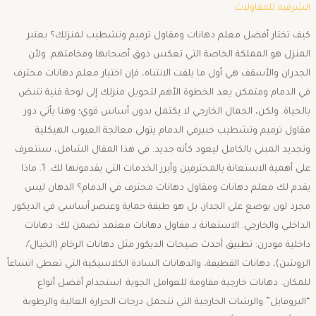
الشرقية للمقاولات
كيف تختار أفضل معلم دهانات ومقاول ترميم وتشطيب لمنزلك؟ ​يعتبر
المنزل هو المملكة الخاصة التي تعكس ذوق أصحابها وفخامتهم. ولأن
الجدران والأسقف هي أول ما يلفت الانتباه، فإن اختيار معلم دهانات محترف
في الدمام ومتمكن يعد الخطوة الأهم لتحويل منزلك إلى لوحة فنية تنبض
بالحياة. ​ولكن، الجمال الخارجي لا يكتمل بدون أساس قوي؛ وهنا يأتي دور
مقاول ترميم وتشطيب خبيرفي الدمام يتولى معالجة العيوب الهيكلية
وتجديد المبنى بالكامل ليعود كأنه جديد. في هذا المقال الشامل، سنتعرف
على أهمية الاستعانة بالمحترفين وأبرز الخدمات التي يقدمونها لك. ​1. ماذا
يقدم لك معلم دهانات ومقاول دهانات محترف في الدمام؟ ​الدهان ليس
مجرد لون يوضع على الجدار، بل هو طبقة حماية وعنصر أساسي في الديكور
الداخلي والخارجي. الاستعانة بـ مقاول دهانات معتمد تضمن لك: ​دهانات
داخلية مودرن: تطبيق أحدث صيحات الديكور مثل دهانات الرخام (الخيال/
الروشن)، دهانات القطيفة، والدهانات السادة الكلاسيكية التي تعطي اتساعاً
للمكان. ​دهانات خارجية مقاومة للعوامل الجوية: استخدام أفضل أنواع
“البروفايل” والرشات الخارجية التي تتحمل درجات الحرارة العالية والرطوبة