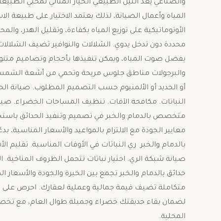
والصناعي يعد الثيل الطبيعي الخيار المثالي لمحبي الطبيع
المياه وأعمال الصيانة، لذلك يعتمد الاختيار على طبيعة ال
الأوتوماتيكية على توزيع المياه بكفاءة، وتقليل الهدر، وا
محددة دون تدخل يدوي. الشلالات والنوافير تضيف الشلالات و
بفضل صوت المياه، ويمكن تنفيذها بأحجام وتصاميم متنو
والبرجولات مناطق جلوس مريحة وتحمي من أشعة الشمس، ك
أو الحديد أو الألمنيوم حسب التصميم المطلوب. صيانة ا
النباتات. مكافحة الآفات. تنظيف المساحات الخضراء. صيانة
متخصص بالدمام والخبر في تصميم وتنفيذ الحدائق باستخ
معايير الجودة مع الالتزام بالمواعيد والأسعار المناسبة، ب
بالدمام والخبر ري النباتات في الأوقات المناسبة. تقليم 
صيانة شبكة الري. اختيار نباتات تتحمل الظروف المناخية. ا
حدائق بالدمام والخبر تجمع بين الخبرة والجودة والأسعار
متكاملة تضيف قيمة جمالية وعملية لعقارك. احرص على اخت
لضمان بقاء حديقتك خضراء وجميلة طوال العام، مع تخص
المحلية.