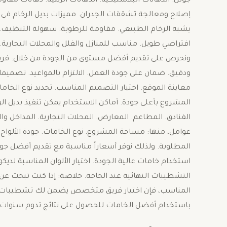
جوتن. الدهانات البلاستيكية. الدهانات الزيتية. دهانات مقاو
إصلاح ومعالجة تشققات الجدران. مميزات بديل الرخام في أحي
يشبه الرخام الطبيعي. مقاومة للرطوبة. سهولة التنظيف. س
افتراضي طويل. مناسب للمنازل والفلل والمحلات التجارية. 
ونحرص على تقديم أفضل مستوى من الجودة من خلال: فريق
ودقيق. ضمان على جودة العمل. الالتزام بالمواعيد. تصمي
معاينة الموقع. اختيار التصميم المناسب. تحديد نوع الخام
المشروع بأعلى جودة. أماكن الاستخدام يمكن تنفيذ بديل ال
الفنادق. المطاعم. المعارض. المحلات التجارية. المداخل وا
عوامل، منها: مساحة المشروع. نوع الخامات. جودة الألواح
المطلوبة. ولذلك نوفر أسعاراً مناسبة مع تقديم أفضل جود
استخدام خامات عالية الجودة. اختيار الألوان المناسبة لديكو
التشطيبات النهائية عند الحاجة. خلاصة: إذا كنت تبحث عن 
المناسب، فإن اختيار فريق متخصص يضمن لك تشطيبات را
باستخدام أفضل الخامات للحصول على نتائج تدوم سنوات 