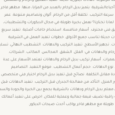
مة للرطوبة. دهانات ديكورية حديثة. تنفيذ التعتيق والرخام والملمس.
اءالشرقية: يتميز بديل الرخام بالعديد من المزايا، منها: مظهر فاخر
رعة التركيب. تكلفة أقل من الرخام. ألوان وتصاميم متنوعة. عمر
لماذا تختارنا؟ نعمل بخبرة طويلة في مجال الديكورات والتشطيبات،
 فني محترف. أسعار منافسة. استخدام خامات أصلية. تنفيذ سريع
مات حديثة تناسب جميع الأذواق. خطوات تنفيذ العمل في الشرقية
ات. تجهيز الأسطح. تنفيذ التركيب والدهانات. التشطيب النهائي. تسلي
رخام والدهانات في: الفلل. الشقق. المجالس. المكاتب. الشركات.
لممرات. أسعار تركيب بديل الرخام والدهانات تعتمد الأسعار على عدة
. نوع الدهانات. حجم أعمال التشطيب. موقع التنفيذ. التصاميم
ة مقابل التكلفة. نصائح قبل تنفيذ بديل الرخام اختيار فني متخصص.
ر المنزل. التأكد من معالجة الجدران قبل التركيب. تنفيذ الدهانات قبل
معلم بديل الرخام ودهانات بالشرقية يجمع بين الخبرة والجودة والسع
قية تضيف قيمة جمالية وعملية للمكان. احرص على تنفيذ أعمالك
طويلة مع مظهر فاخر يواكب أحدث صيحات الديكور.