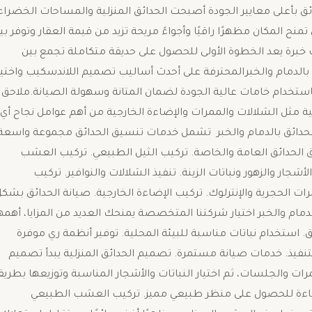
ق بأعلى معايير الجودة أصبحت الحدائق المنزلية والمساحات الخضراء
نح المكان مظهرًا راقيًا وأجواءً مريحة تزيد من قيمة العقار وتوفر بي
ت خبرة يعد الخطوة الأولى للحصول على حديقة متكاملة تجمع بين
 بالدمام والخبرالمحترفة على أحدث أساليب تصميم اللاندسكيب واختيا
 باستخدام خامات عالية الجودة لضمان المتانة وسهولة الصيانة.ملاحق
ية مثل الشلالات والممرات والإضاءة الخارجية من أهم عوامل نجاح أي
حدائق بالدمام والخبر تشمل خدمات تنسيق الحدائق مجموعة واسعة
يق الحدائق العامة والخاصة. تركيب الثيل الطبيعي. تركيب العشب
شجار والزهور ونباتات الزينة. تنفيذ الشلالات والنوافير. تركيب
ات الحجرية والإنترلوك. تركيب الإضاءة الخارجية. صيانة الحدائق بشك
ام والخبر اختيار شركتنا المتخصصة يمنحك العديد من المزايا، أهمها
استخدام نباتات مناسبة للبيئة المحلية. توفير أنظمة ري موفرة
لتنفيذ. خدمات صيانة مستمرة. تصميم الحدائق المنزلية يبدأ تصميم
رات والجلسات، ثم اختيار النباتات والأشجار المناسبة وتوزيعها بطريق
لإضاءة للحصول على منظر طبيعي مميز. تركيب العشب الطبيعي