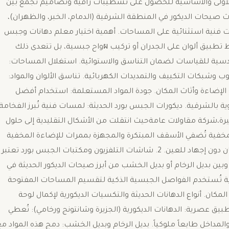
 الأولى والأساسية للحصول على تشطيبات راقية وتصاميم تجمع بين
صيحات الديكور في المنطقة الشرقية (الدمام، الخبر، والظهران)،
ات فنية استثنائية على المساحات. ​أهمية اختيار معلم دهانات وجبس
بورد محترف بالشرقية ​الاستعانة بفني متمرس لا تعني فقط تطبيق ألوان على الجدران أو تركيب ผواح جبسية، بل تتعدى ذلك
لهندسية للقياسات لضمان التناسق والاستوائية. ​استغلال المساحات:
وشبكات التكييف والتمديدات الكهربائية. ​تناسق الألوان والمواد:
ع الإضاءة وأثاث المكان. ​جودة المواد المستعلمة: استخدام أفضل
بالشرقية. ​ديكورات الجبس بورد الحديثة: لمسات فنية تُبرز الفخامة ​
رة،شركة مقاولات عامةحيث انتقلت من الأشكال التقليدية إلى حلول
لمعلقة والإضاءة المخفية ​تُضفي الأسقف المبتكرة والمجهزة بممرات للإضاءة المخفية
(LED) جوًا من الهدوء والرقي، وتعمل على إبراز جمالية المكان دون إجهاد للعين. ​2. شاشات التلفزيون ومكتبات الجبس بورد ​تعتبر
بين بديل الرخام أو بديل الخشب من أبرز صيحات الديكور الحديثة في
لفواصل والبراقع الجدارية ​تُستخدم الفواصل الجبسية الذكية لتقسيم المساحات المفتوحة
كان. ​أنواع الدهانات الحديثة والتكسيات الديكورية ​لإكمال لوحة
طبيق عصرية: ​الدهانات الديكورية (الجزيرة وشانتونج ورخامي): تُعطي
المداخل طابعاً ملوكياً. ​بديل الرخام وبديل الخشب: دمج هذه المواد م