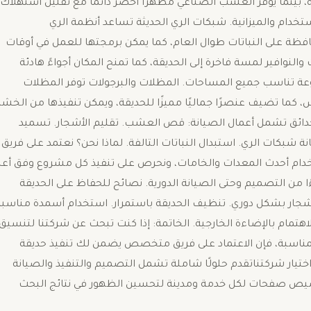
ة، بينما يوفر العشب الصناعي مظهرًا أخضر دائمًا مع تقليل استهلاك
استخدام والميزانية. شبكات الري الحديثة تساعد أنظمة الري
لمحافظة على النباتات طوال العام، كما يمكن برمجتها للعمل في أوقات
النوافير لمسة فاخرة إلى الحديقة، كما تمنح المكان أجواءً هادئة
عة تناسب جميع المساحات. المظلات والبرجولات توفر المظلات
ما تضيف عنصرًا جماليًا مميزًا للحديقة، ويمكن تنفيذها من الخش
لحدائق تشمل أعمال الصيانة: قص العشب. تقليم الأشجار. تسميد
 شبكات الري. استبدال النباتات التالفة. لماذا نحن؟ نعتمد على فريق
دام أحدث المعدات والخامات، ونحرص على تنفيذ كل مشروع وفق أعل
دءًا من التصميم وحتى الصيانة الدورية. نصائح للحفاظ على الحديقة
الأشجار بشكل دوري. تنظيف الحديقة باستمرار. استخدام أسمدة مناسبة
لاهتمام بالإضاءة الخارجية. الخاتمة: إذا كنت تبحث عن شركتنا لتنسيق
 المناسبة، فإن الاعتماد على فريق متخصص يضمن لك تنفيذ حديقة
يار شركتناتقدم حلولًا شاملة تشمل التصميم والتنفيذ والصيانة
يص صفحات لكل خدمة ومدينة لتحسين الظهور في نتائج البحث