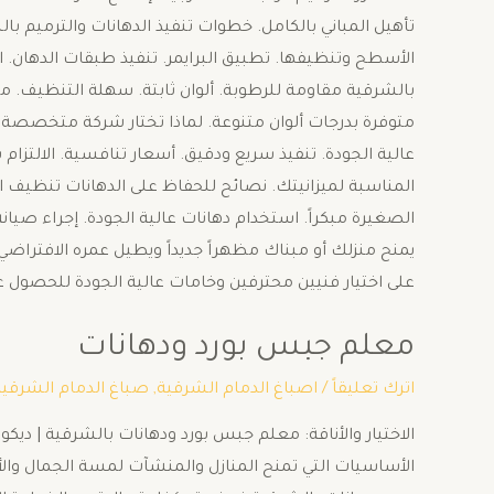
تأهيل المباني بالكامل. خطوات تنفيذ الدهانات والترميم بالش
الأسطح وتنظيفها. تطبيق البرايمر. تنفيذ طبقات الدهان. ال
بالشرقية مقاومة للرطوبة. ألوان ثابتة. سهلة التنظيف. 
متوفرة بدرجات ألوان متنوعة. لماذا تختار شركة متخصصة ف
عالية الجودة. تنفيذ سريع ودقيق. أسعار تنافسية. الالتزام
المناسبة لميزانيتك. نصائح للحفاظ على الدهانات تنظيف 
الصغيرة مبكراً. استخدام دهانات عالية الجودة. إجراء صيانة
يمنح منزلك أو مبناك مظهراً جديداً ويطيل عمره الافتراضي
على اختيار فنيين محترفين وخامات عالية الجودة للحصول عل
معلم جبس بورد ودهانات
اترك تعليقاً
/
اصباغ الدمام الشرقية
,
صباغ الدمام الشرقية
الاختيار والأناقة: معلم جبس بورد ودهانات بالشرقية | ديكو
الأساسيات التي تمنح المنازل والمنشآت لمسة الجمال و