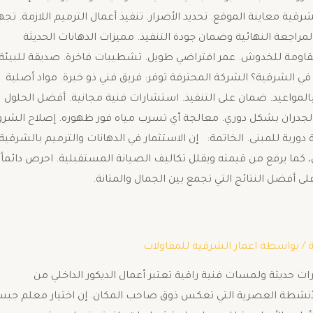
رقية معاينة الموقع. تحديد الأضرار. تنفيذ أعمال الترميم اللازمة. تجه
مراجعة النهائية وضمان جودة التنفيذ. مميزات الدهانات الحديثة
مقاومة للخدوش. عمر افتراضي طويل. تشطيبات فاخرة. صديقة للبيئة.
ي الشرقية؟ الشركة المحترفة توفر: فريق فني ذو خبرة. مواد أصلية
 بالمواعيد. ضمان على التنفيذ. استشارات فنية مجانية. أفضل الحلول
الجدران بشكل دوري. معالجة أي تسرب مياه فور ظهوره. إصلاح الشر
 دورية للمبنى. الخاتمة: إن الاستثمار في الدهانات والترميم بالشرقية
، كما يرفع من قيمته ويقلل تكاليف الصيانة المستقبلية. احرص دائماً
ى أفضل النتائج التي تجمع بين الجمال والمتانة.
/ بواسطة
اعمار الشرقية للمقاولات
رات حديثة ولمسات فنية راقية ​تعتبر أعمال الديكور الداخلي من
الأنشطة العصرية التي تعكس ذوق صاحب المكان. إن اختيار معلم جب