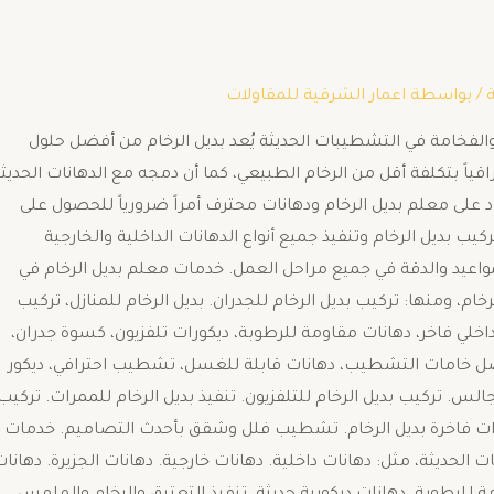
/ بواسطة
اعمار الشرقية للمقاولات
والفخامة في التشطيبات الحديثة يُعد بديل الرخام من أفضل حلول
راقياً بتكلفة أقل من الرخام الطبيعي، كما أن دمجه مع الدهانات الحديث
على معلم بديل الرخام ودهانات محترف أمراً ضرورياً للحصول على
ب بديل الرخام وتنفيذ جميع أنواع الدهانات الداخلية والخارجية
المواعيد والدقة في جميع مراحل العمل. خدمات معلم بديل الرخام في
، ومنها: تركيب بديل الرخام للجدران. بديل الرخام للمنازل، تركيب
يب داخلي فاخر، دهانات مقاومة للرطوبة، ديكورات تلفزيون، كسوة جدران،
 خامات التشطيب، دهانات قابلة للغسل، تشطيب احترافي، ديكور
س. تركيب بديل الرخام للتلفزيون. تنفيذ بديل الرخام للممرات. تركيب
ورات فاخرة بديل الرخام. تشطيب فلل وشقق بأحدث التصاميم. خدمات
 الحديثة، مثل: دهانات داخلية. دهانات خارجية. دهانات الجزيرة. دهانا