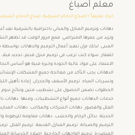
معلم أصباغ
اترك تعليقاً
/
اصباغ الدمام الشرقية
,
صباغ الدمام الشرقية
دهانات وترميم المنازل والمباني باحترافية بالشرقية تعد أ
وتزيد من عمرها الافتراضي. فمع مرور الوقت قد تظهر التش
المبنى. لذلك فإن تنفيذ أعمال الترميم والدهانات بواسط
للعقار. سواء كنت ترغب في ترميم منزل قديم، تجديد فيلا، 
الاعتماد على مواد عالية الجودة وخبرة فنية هو أساس النجا
الدهانات يجب التأكد من معالجة جميع المشكلات الإنشائ
وتسربات المياه. ترميم الأسقف والجدران. إعادة تأهيل اللي
الخطوات تضمن الحصول على تشطيب متين ونتائج تدوم لفت
خدمات الدهانات جميع أنواع التشطيبات، ومنها: دهانات داخ
الفلل والقصور. دهانات الشركات والمكاتب. دهانات المدار
الحديثة. بدائل الرخام والخشب. دهانات مقاومة للرطوبة وا
الترميم والصيانة: ترميم المنازل القديمة. ترميم الفلل. ت
المتضررة. ترميم الواجهات الخارجية. إصلاح الخرسانة الم