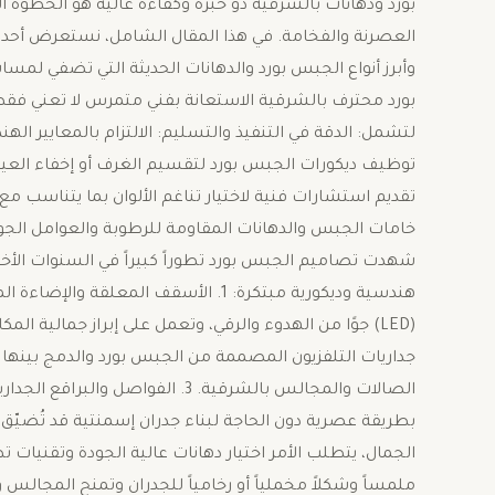
بورد ودهانات بالشرقية ذو خبرة وكفاءة عالية هو الخطوة
العصرنة والفخامة. ​في هذا المقال الشامل، نستعرض أحدث 
وأبرز أنواع الجبس بورد والدهانات الحديثة التي تضفي لمس
لتشمل: ​الدقة في التنفيذ والتسليم: الالتزام بالمعايير ا
توظيف ديكورات الجبس بورد لتقسيم الغرف أو إخفاء العيوب 
تقديم استشارات فنية لاختيار تناغم الألوان بما يتناسب م
خامات الجبس والدهانات المقاومة للرطوبة والعوامل الجوية 
شهدت تصاميم الجبس بورد تطوراً كبيراً في السنوات الأخي
هندسية وديكورية مبتكرة: ​1. الأسقف ا
جداريات التلفزيون المصممة من الجبس بورد والدمج بينها و
الصالات والمجالس بالشرقية. ​3. ا
بطريقة عصرية دون الحاجة لبناء جدران إسمنتية قد تُضيّق الم
الجمال، يتطلب الأمر اختيار دهانات عالية الجودة وتقنيات ت
ملمساً وشكلاً مخملياً أو رخامياً للجدران وتمنح المجالس و