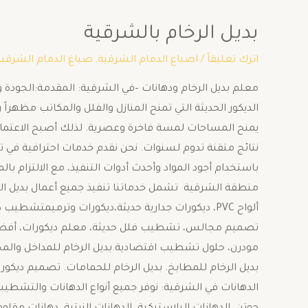
بديل الرخام بالشرقية
اترك تعليقاً
/
اصباغ الدمام الشرقية
,
صباغ الدمام الشرقية
معلم بديل الرخام ودهانات –في الشرقية: المقدمة:الجودة 
الديكور الحديثة التي تمنح المنازل والفلل والمكاتب مظهراً 
يمنح المساحات لمسة فاخرة وعصرية. لذلك أصبح الاعتماد 
نتائج متقنة تدوم لسنوات. نحن نقدم خدمات احترافية في تركي
باستخدام أجود المواد وأحدث أدوات التنفيذ، مع الالتزام ب
منطقة الشرقية تشمل خدماتنا تنفيذ جميع أعمال بديل الرخام
ألواح PVC، ديكورات جدارية حديثة،ديكورات وترميمتشط
تصميم مجالس، تشطيب فلل حديثة، معلم ديكورات، أفضل
مودرن، حلول تشطيب اقتصادية.بديل الرخام للمداخل والمجال
بديل الرخام للمطابخ. بديل الرخام للحمامات. تصميم ديك
الدهانات في الشرقية: نوفر جميع أنواع الدهانات والتشطيبات