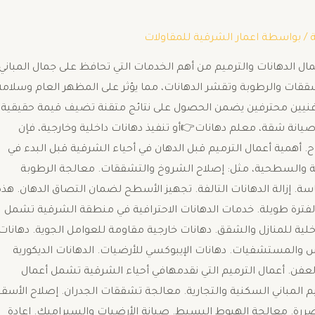
/ بواسطة
اعمار الشرقية للمقاولات
عمال الدهانات والترميم من أهم الخدمات التي تحافظ على جمال المباني
ققات والرطوبة وتقشر الدهانات، مما يؤثر على المظهر العام وسلامة
ة فنيين محترفين يضمن الحصول على نتائج متقنة تضيف قيمة حقيقية
صيانة شقة، معلم دهانات👉أو تنفيذ دهانات داخلية وخارجية، فإن
ح. أهمية أعمال الترميم قبل الدهان في أحياء الشرقية قبل البدء في
ية والسطحية، مثل: إصلاح الشروخ والتشققات. معالجة الرطوبة
اسة. إزالة الدهانات التالفة. تجهيز الأسطح لضمان التصاق الدهان. هذه
رة طويلة. خدمات الدهانات الاحترافية في منطقة الشرقية تشمل
لية للمنازل والشقق. دهانات خارجية مقاومة للعوامل الجوية. دهانات
س والمستشفيات. دهانات الإيبوكسي للأرضيات. الدهانات الديكورية
لعفن. أعمال الترميم التي نقدمهافي أحياء الشرقية تشمل أعمال
رميم المباني السكنية والتجارية. معالجة تشققات الجدران. إصلاح الأس
تضررة. معالجة الهبوط البسيط. صيانة الأرضيات والسيراميك. إعادة