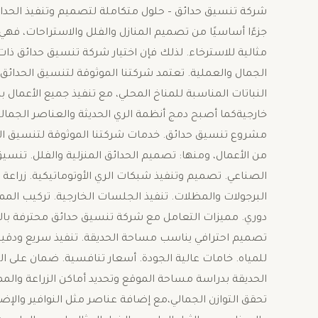
شركة تنسيق حدائق – حلول متكاملة لتصميم وتنفيذ الحدائ
جزءًا أساسيًا من تصميم المنازل والفلل والاستراحات، فهي تم
مثالية للاسترخاء. لذلك فإن اختيار شركة تنسيق حدائق ذا
الجمال والعملية. تعتمد شركتنا الموثوقة لتنسيق الحدائق
النباتات المناسبة للمناخ المحلي، مع تنفيذ جميع الأعمال
خارجيةكما أصبح دمج أنظمة الري الحديثة والعناصر الجمال
مشروع تنسيق حدائق. خدمات شركتنا الموثوقة لتنسيق ال
من الأعمال، ومنها: تصميم الحدائق المنزلية والفلل. تنس
الصناعي. تصميم وتنفيذ شبكات الري الأوتوماتيكية. زراعة الأ
البرجولات والمظلات. تنفيذ الجلسات الخارجية. تركيب الممر
دوري. مميزات التعامل مع شركة تنسيق حدائق محترفة بالدم
تصميم احترافي يناسب مساحة الحديقة. تنفيذ سريع ودقيق. 
للمياه. خامات عالية الجودة. أسعار تنافسية. ضمان على ا
الحديقة بدراسة مساحة الموقع وتحديد أماكن الزراعة والمم
تحقق التوازن الجمالي،مع إضافة عناصر مثل النوافير وا